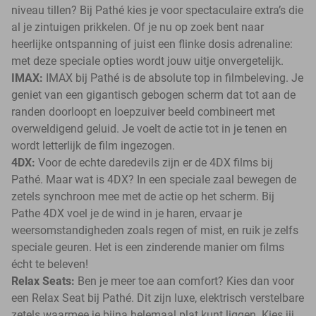
niveau tillen? Bij Pathé kies je voor spectaculaire extra’s die
al je zintuigen prikkelen. Of je nu op zoek bent naar
heerlijke ontspanning of juist een flinke dosis adrenaline:
met deze speciale opties wordt jouw uitje onvergetelijk.
IMAX:
IMAX bij Pathé is de absolute top in filmbeleving. Je
geniet van een gigantisch gebogen scherm dat tot aan de
randen doorloopt en loepzuiver beeld combineert met
overweldigend geluid. Je voelt de actie tot in je tenen en
wordt letterlijk de film ingezogen.
4DX:
Voor de echte daredevils zijn er de 4DX films bij
Pathé. Maar wat is 4DX? In een speciale zaal bewegen de
zetels synchroon mee met de actie op het scherm. Bij
Pathe 4DX voel je de wind in je haren, ervaar je
weersomstandigheden zoals regen of mist, en ruik je zelfs
speciale geuren. Het is een zinderende manier om films
écht te beleven!
Relax Seats:
Ben je meer toe aan comfort? Kies dan voor
een Relax Seat bij Pathé. Dit zijn luxe, elektrisch verstelbare
zetels waarmee je bijna helemaal plat kunt liggen. Kies jij