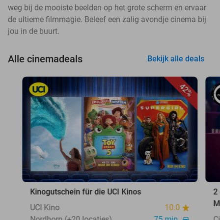
weg bij de mooiste beelden op het grote scherm en ervaar
de ultieme filmmagie. Beleef een zalig avondje cinema bij
jou in de buurt.
Alle cinemadeals
Bekijk alle deals
42%
Kinogutschein für die UCI Kinos
2
M
UCI Kino
10.0
Nordhorn (+20 locaties)
75 min.
C