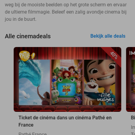
weg bij de mooiste beelden op het grote scherm en ervaar
de ultieme filmmagie. Beleef een zalig avondje cinema bij
jou in de buurt.
Alle cinemadeals
Bekijk alle deals
40%
Ticket de cinéma dans un cinéma Pathé en
B
France
I
Pathé France
T