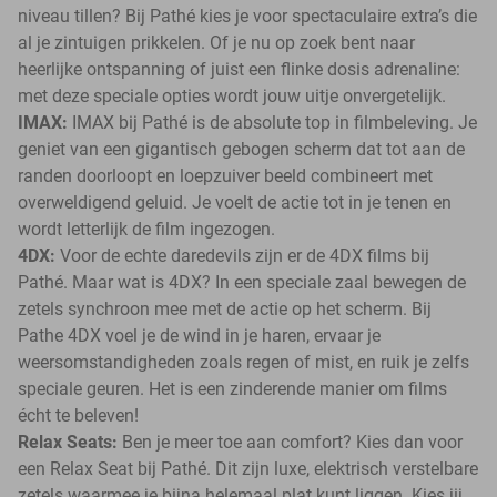
niveau tillen? Bij Pathé kies je voor spectaculaire extra’s die
al je zintuigen prikkelen. Of je nu op zoek bent naar
heerlijke ontspanning of juist een flinke dosis adrenaline:
met deze speciale opties wordt jouw uitje onvergetelijk.
IMAX:
IMAX bij Pathé is de absolute top in filmbeleving. Je
geniet van een gigantisch gebogen scherm dat tot aan de
randen doorloopt en loepzuiver beeld combineert met
overweldigend geluid. Je voelt de actie tot in je tenen en
wordt letterlijk de film ingezogen.
4DX:
Voor de echte daredevils zijn er de 4DX films bij
Pathé. Maar wat is 4DX? In een speciale zaal bewegen de
zetels synchroon mee met de actie op het scherm. Bij
Pathe 4DX voel je de wind in je haren, ervaar je
weersomstandigheden zoals regen of mist, en ruik je zelfs
speciale geuren. Het is een zinderende manier om films
écht te beleven!
Relax Seats:
Ben je meer toe aan comfort? Kies dan voor
een Relax Seat bij Pathé. Dit zijn luxe, elektrisch verstelbare
zetels waarmee je bijna helemaal plat kunt liggen. Kies jij