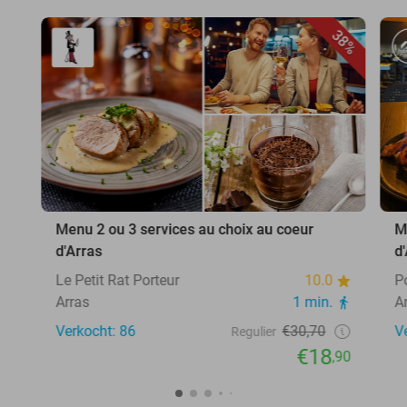
38%
Menu 2 ou 3 services au choix au coeur
M
d'Arras
d
Le Petit Rat Porteur
10.0
P
Arras
1 min.
A
Verkocht: 86
€30,70
V
Regulier
€18
,90