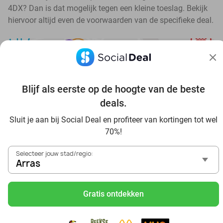
4DX? Dan is dat mogelijk tegen een kleine toeslag. Bekijk
hiervoor altijd even de voorwaarden van de specifieke deal.
Blijf als eerste op de hoogte van de beste
Ontdek alle topdeals in jouw omgeving
deals.
Sluit je aan bij Social Deal en profiteer van kortingen tot wel
70%!
Selecteer jouw stad/regio:
Arras
Voordelig genieten in Arras: haal deal-inspiratie uit onze
blogs
Gratis ontdekken
Visitez Eauzone SPA à prix réduit à Arras
Allez au spa à Arras et ses environs