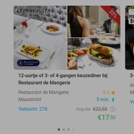
22%
12-uurtje of 3- of 4-gangen keuzediner bij
3
Restaurant de Mangerie
A
Restaurant de Mangerie
9.6
M
Maastricht
5 min.
V
Verkocht: 278
€22,50
Regulier
€17
,50