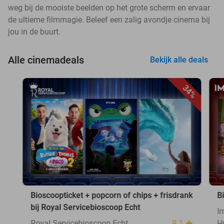
weg bij de mooiste beelden op het grote scherm en ervaar
de ultieme filmmagie. Beleef een zalig avondje cinema bij
jou in de buurt.
Alle cinemadeals
Bekijk alle deals
34%
Bioscoopticket + popcorn of chips + frisdrank
B
bij Royal Servicebioscoop Echt
I
Royal Servicebioscoop Echt
9.1
H