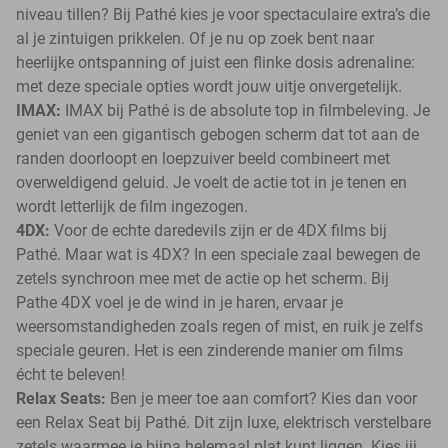
niveau tillen? Bij Pathé kies je voor spectaculaire extra’s die
al je zintuigen prikkelen. Of je nu op zoek bent naar
heerlijke ontspanning of juist een flinke dosis adrenaline:
met deze speciale opties wordt jouw uitje onvergetelijk.
IMAX:
IMAX bij Pathé is de absolute top in filmbeleving. Je
geniet van een gigantisch gebogen scherm dat tot aan de
randen doorloopt en loepzuiver beeld combineert met
overweldigend geluid. Je voelt de actie tot in je tenen en
wordt letterlijk de film ingezogen.
4DX:
Voor de echte daredevils zijn er de 4DX films bij
Pathé. Maar wat is 4DX? In een speciale zaal bewegen de
zetels synchroon mee met de actie op het scherm. Bij
Pathe 4DX voel je de wind in je haren, ervaar je
weersomstandigheden zoals regen of mist, en ruik je zelfs
speciale geuren. Het is een zinderende manier om films
écht te beleven!
Relax Seats:
Ben je meer toe aan comfort? Kies dan voor
een Relax Seat bij Pathé. Dit zijn luxe, elektrisch verstelbare
zetels waarmee je bijna helemaal plat kunt liggen. Kies jij