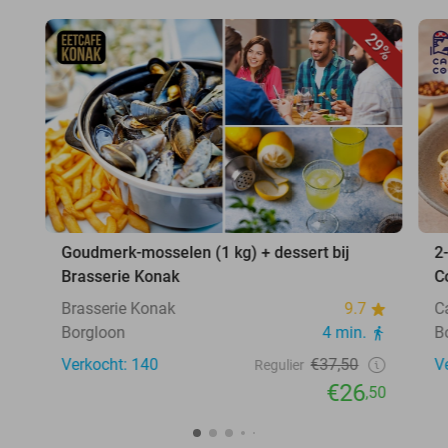
29%
Goudmerk-mosselen (1 kg) + dessert bij
2
Brasserie Konak
C
Brasserie Konak
9.7
C
Borgloon
4 min.
B
Verkocht: 140
€37,50
V
Regulier
€26
,50