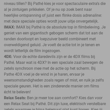
niveau tillen? Bij Pathé kies je voor spectaculaire extra’s die
al je zintuigen prikkelen. Of je nu op zoek bent naar
heerlijke ontspanning of juist een flinke dosis adrenaline:
met deze speciale opties wordt jouw uitje onvergetelijk.
IMAX:
IMAX bij Pathé is de absolute top in filmbeleving. Je
geniet van een gigantisch gebogen scherm dat tot aan de
randen doorloopt en loepzuiver beeld combineert met
overweldigend geluid. Je voelt de actie tot in je tenen en
wordt letterlijk de film ingezogen.
4DX:
Voor de echte daredevils zijn er de 4DX films bij
Pathé. Maar wat is 4DX? In een speciale zaal bewegen de
zetels synchroon mee met de actie op het scherm. Bij
Pathe 4DX voel je de wind in je haren, ervaar je
weersomstandigheden zoals regen of mist, en ruik je zelfs
speciale geuren. Het is een zinderende manier om films
écht te beleven!
Relax Seats:
Ben je meer toe aan comfort? Kies dan voor
een Relax Seat bij Pathé. Dit zijn luxe, elektrisch verstelbare
zetels waarmee je bijna helemaal plat kunt liggen. Kies jij