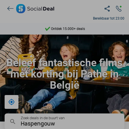
Bereikbaar tot 23:00
Ontdek 15.000+ deals
7 dagen per week beschikbaar
10+ miljoen leden
Beleef fantastische films
9,4
met korting bij Pathé in
Ontdek 15.000+ deals
België
Bij mij in de buurt
Zoek deals in de buurt van
Haspengouw