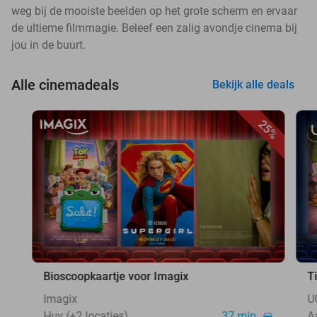
weg bij de mooiste beelden op het grote scherm en ervaar
de ultieme filmmagie. Beleef een zalig avondje cinema bij
jou in de buurt.
Alle cinemadeals
Bekijk alle deals
25%
Bioscoopkaartje voor Imagix
T
Imagix
U
Huy (+2 locaties)
37 min.
A