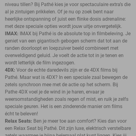
niveau tillen? Bij Pathé kies je voor spectaculaire extra’s die
al je zintuigen prikkelen. Of je nu op zoek bent naar
heerlijke ontspanning of juist een flinke dosis adrenaline:
met deze speciale opties wordt jouw uitje onvergetelijk.
IMAX:
IMAX bij Pathé is de absolute top in filmbeleving. Je
geniet van een gigantisch gebogen scherm dat tot aan de
randen doorloopt en loepzuiver beeld combineert met
overweldigend geluid. Je voelt de actie tot in je tenen en
wordt letterlijk de film ingezogen.
4DX:
Voor de echte daredevils zijn er de 4DX films bij
Pathé. Maar wat is 4DX? In een speciale zaal bewegen de
zetels synchroon mee met de actie op het scherm. Bij
Pathe 4DX voel je de wind in je haren, ervaar je
weersomstandigheden zoals regen of mist, en ruik je zelfs
speciale geuren. Het is een zinderende manier om films
écht te beleven!
Relax Seats:
Ben je meer toe aan comfort? Kies dan voor
een Relax Seat bij Pathé. Dit zijn luxe, elektrisch verstelbare
zetels waarmee je bijna helemaal plat kunt liggen. Kies jij