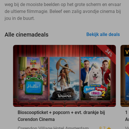
weg bij de mooiste beelden op het grote scherm en ervaar
de ultieme filmmagie. Beleef een zalig avondje cinema bij
jou in de buurt.
Alle cinemadeals
Bekijk alle deals
34%
Bioscoopticket + popcorn + evt. drankje bij
1
Corendon Cinema
A
Corendon Village Hotel Amsterdam
8.7
V