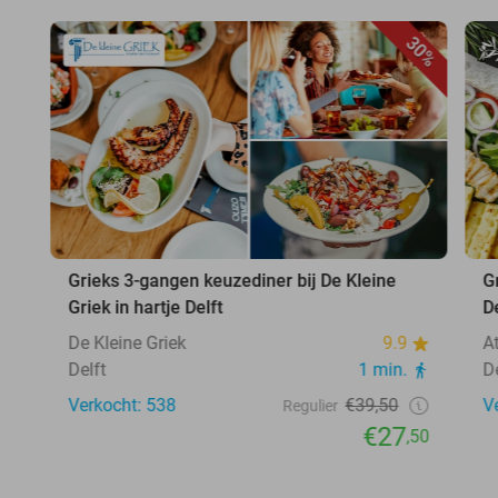
30%
Grieks 3-gangen keuzediner bij De Kleine
Gr
Griek in hartje Delft
D
De Kleine Griek
9.9
At
Delft
1 min.
D
Verkocht: 538
€39,50
V
Regulier
€27
,50