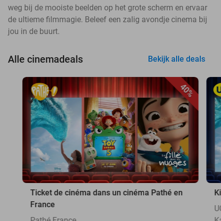
weg bij de mooiste beelden op het grote scherm en ervaar
de ultieme filmmagie. Beleef een zalig avondje cinema bij
jou in de buurt.
Alle cinemadeals
Bekijk alle deals
40%
Ticket de cinéma dans un cinéma Pathé en
K
France
U
Pathé France
K