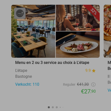
32%
Menu en 2 ou 3 service au choix à L'étape
M
B
L'étape
9.9
Bastogne
I
B
Verkocht: 110
€41,30
Regulier
€27
V
,90