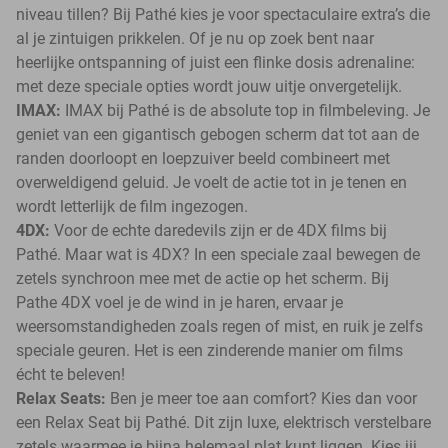
niveau tillen? Bij Pathé kies je voor spectaculaire extra’s die
al je zintuigen prikkelen. Of je nu op zoek bent naar
heerlijke ontspanning of juist een flinke dosis adrenaline:
met deze speciale opties wordt jouw uitje onvergetelijk.
IMAX:
IMAX bij Pathé is de absolute top in filmbeleving. Je
geniet van een gigantisch gebogen scherm dat tot aan de
randen doorloopt en loepzuiver beeld combineert met
overweldigend geluid. Je voelt de actie tot in je tenen en
wordt letterlijk de film ingezogen.
4DX:
Voor de echte daredevils zijn er de 4DX films bij
Pathé. Maar wat is 4DX? In een speciale zaal bewegen de
zetels synchroon mee met de actie op het scherm. Bij
Pathe 4DX voel je de wind in je haren, ervaar je
weersomstandigheden zoals regen of mist, en ruik je zelfs
speciale geuren. Het is een zinderende manier om films
écht te beleven!
Relax Seats:
Ben je meer toe aan comfort? Kies dan voor
een Relax Seat bij Pathé. Dit zijn luxe, elektrisch verstelbare
zetels waarmee je bijna helemaal plat kunt liggen. Kies jij