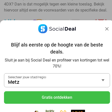
4DX? Dan is dat mogelijk tegen een kleine toeslag. Bekijk
hiervoor altijd even de voorwaarden van de specifieke deal.
Blijf als eerste op de hoogte van de beste
Ontdek alle topdeals in jouw omgeving
deals.
Sluit je aan bij Social Deal en profiteer van kortingen tot wel
70%!
Selecteer jouw stad/regio:
Metz
Voordelig genieten in Metz: haal deal-inspiratie uit onze
blogs
Gratis ontdekken
Visitez Eauzone SPA à prix réduit à Metz
Allez au spa à Metz et ses environs