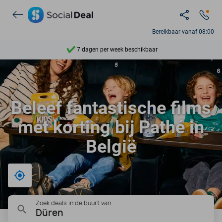
Ontdek 15.000+ deals
Bereikbaar vanaf 08:00
7 dagen per week beschikbaar
10+ miljoen leden
9,4
Beleef fantastische films
Ontdek 15.000+ deals
met korting bij Pathé in
België
Bij mij in de buurt
Zoek deals in de buurt van
Düren