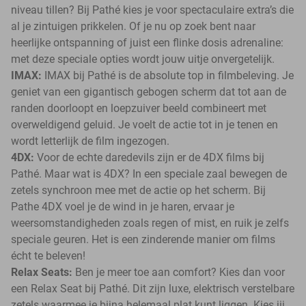
niveau tillen? Bij Pathé kies je voor spectaculaire extra’s die
al je zintuigen prikkelen. Of je nu op zoek bent naar
heerlijke ontspanning of juist een flinke dosis adrenaline:
met deze speciale opties wordt jouw uitje onvergetelijk.
IMAX:
IMAX bij Pathé is de absolute top in filmbeleving. Je
geniet van een gigantisch gebogen scherm dat tot aan de
randen doorloopt en loepzuiver beeld combineert met
overweldigend geluid. Je voelt de actie tot in je tenen en
wordt letterlijk de film ingezogen.
4DX:
Voor de echte daredevils zijn er de 4DX films bij
Pathé. Maar wat is 4DX? In een speciale zaal bewegen de
zetels synchroon mee met de actie op het scherm. Bij
Pathe 4DX voel je de wind in je haren, ervaar je
weersomstandigheden zoals regen of mist, en ruik je zelfs
speciale geuren. Het is een zinderende manier om films
écht te beleven!
Relax Seats:
Ben je meer toe aan comfort? Kies dan voor
een Relax Seat bij Pathé. Dit zijn luxe, elektrisch verstelbare
zetels waarmee je bijna helemaal plat kunt liggen. Kies jij