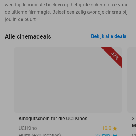
weg bij de mooiste beelden op het grote scherm en ervaar
de ultieme filmmagie. Beleef een zalig avondje cinema bij
jou in de buurt.
Alle cinemadeals
Bekijk alle deals
42%
Kinogutschein für die UCI Kinos
2
M
UCI Kino
10.0
Hürth (+20 locaties)
33 min.
C