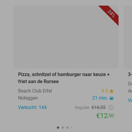
24%
Pizza, schnitzel of hamburger naar keuze +
3
friet aan de Rursee
D
Beach Club Eifel
8.5
A
Nideggen
21 min.
V
Verkocht: 144
€16,55
Regulier
€12
,50