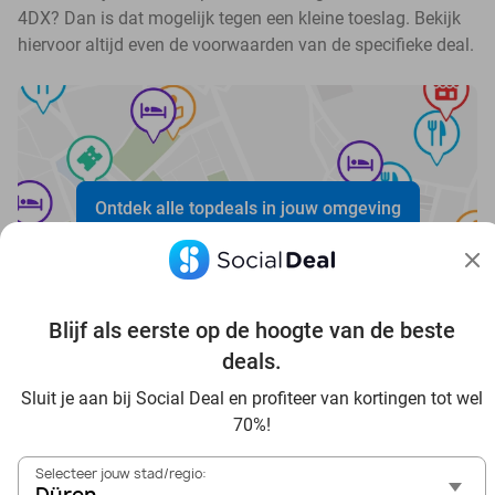
4DX? Dan is dat mogelijk tegen een kleine toeslag. Bekijk
hiervoor altijd even de voorwaarden van de specifieke deal.
Ontdek alle topdeals in jouw omgeving
Blijf als eerste op de hoogte van de beste
deals.
Sluit je aan bij Social Deal en profiteer van kortingen tot wel
Voordelig genieten in Düren: haal deal-inspiratie uit onze
70%!
blogs
In die Sauna in Düren und Umgebung
Selecteer jouw stad/regio:
Tagesausflug zum Movie Park Germany mit Rabatt, von