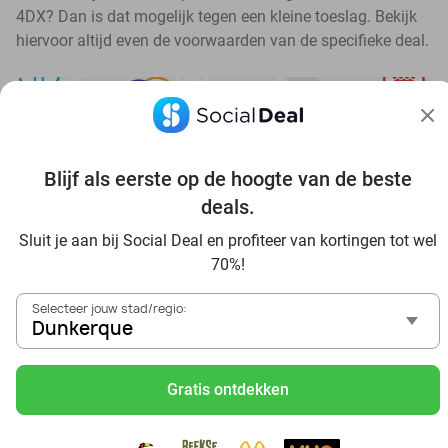
4DX? Dan is dat mogelijk tegen een kleine toeslag. Bekijk
hiervoor altijd even de voorwaarden van de specifieke deal.
Blijf als eerste op de hoogte van de beste
Ontdek alle topdeals in jouw omgeving
deals.
Sluit je aan bij Social Deal en profiteer van kortingen tot wel
70%!
Selecteer jouw stad/regio:
Dunkerque
Voordelig genieten in Dunkerque: haal deal-inspiratie uit
onze blogs
Gratis ontdekken
Visitez Eauzone SPA à prix réduit à Dunkerque
Allez au spa à Dunkerque et ses environs