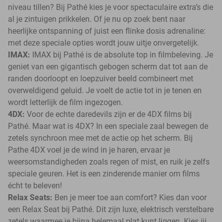
niveau tillen? Bij Pathé kies je voor spectaculaire extra’s die
al je zintuigen prikkelen. Of je nu op zoek bent naar
heerlijke ontspanning of juist een flinke dosis adrenaline:
met deze speciale opties wordt jouw uitje onvergetelijk.
IMAX:
IMAX bij Pathé is de absolute top in filmbeleving. Je
geniet van een gigantisch gebogen scherm dat tot aan de
randen doorloopt en loepzuiver beeld combineert met
overweldigend geluid. Je voelt de actie tot in je tenen en
wordt letterlijk de film ingezogen.
4DX:
Voor de echte daredevils zijn er de 4DX films bij
Pathé. Maar wat is 4DX? In een speciale zaal bewegen de
zetels synchroon mee met de actie op het scherm. Bij
Pathe 4DX voel je de wind in je haren, ervaar je
weersomstandigheden zoals regen of mist, en ruik je zelfs
speciale geuren. Het is een zinderende manier om films
écht te beleven!
Relax Seats:
Ben je meer toe aan comfort? Kies dan voor
een Relax Seat bij Pathé. Dit zijn luxe, elektrisch verstelbare
zetels waarmee je bijna helemaal plat kunt liggen. Kies jij