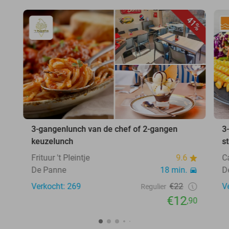
41%
3-gangenlunch van de chef of 2-gangen
3
keuzelunch
s
Frituur 't Pleintje
9.6
C
De Panne
18 min.
D
Verkocht: 269
€22
V
Regulier
€12
,90