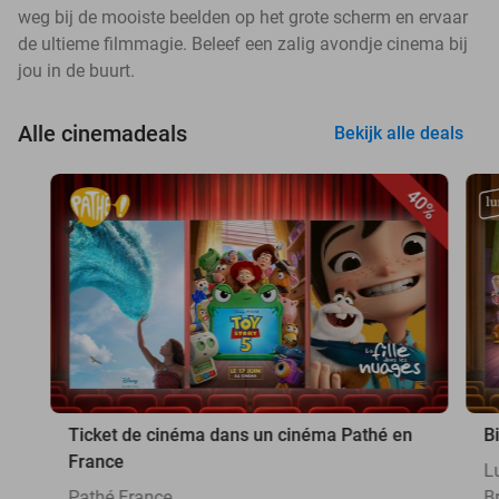
weg bij de mooiste beelden op het grote scherm en ervaar
de ultieme filmmagie. Beleef een zalig avondje cinema bij
jou in de buurt.
Alle cinemadeals
Bekijk alle deals
40%
Ticket de cinéma dans un cinéma Pathé en
B
France
L
Pathé France
B