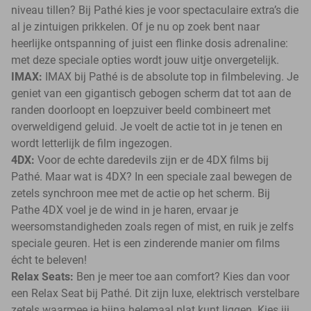
niveau tillen? Bij Pathé kies je voor spectaculaire extra’s die
al je zintuigen prikkelen. Of je nu op zoek bent naar
heerlijke ontspanning of juist een flinke dosis adrenaline:
met deze speciale opties wordt jouw uitje onvergetelijk.
IMAX:
IMAX bij Pathé is de absolute top in filmbeleving. Je
geniet van een gigantisch gebogen scherm dat tot aan de
randen doorloopt en loepzuiver beeld combineert met
overweldigend geluid. Je voelt de actie tot in je tenen en
wordt letterlijk de film ingezogen.
4DX:
Voor de echte daredevils zijn er de 4DX films bij
Pathé. Maar wat is 4DX? In een speciale zaal bewegen de
zetels synchroon mee met de actie op het scherm. Bij
Pathe 4DX voel je de wind in je haren, ervaar je
weersomstandigheden zoals regen of mist, en ruik je zelfs
speciale geuren. Het is een zinderende manier om films
écht te beleven!
Relax Seats:
Ben je meer toe aan comfort? Kies dan voor
een Relax Seat bij Pathé. Dit zijn luxe, elektrisch verstelbare
zetels waarmee je bijna helemaal plat kunt liggen. Kies jij