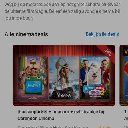
weg bij de mooiste beelden op het grote scherm en ervaar
de ultieme filmmagie. Beleef een zalig avondje cinema bij
jou in de buurt.
Alle cinemadeals
Bekijk alle deals
34%
Bioscoopticket + popcorn + evt. drankje bij
1
Corendon Cinema
A
Corendon Village Hotel Amsterdam
8.7
V