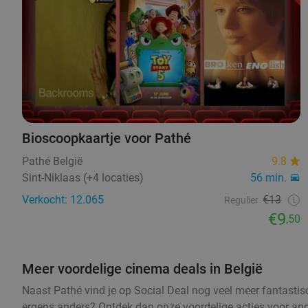
Bioscoopkaartje voor Pathé
Pathé België
9.8
Sint-Niklaas (+4 locaties)
56 min.
Verkocht: 12.065
€13
Regulier
€9
,50
Meer voordelige cinema deals in België
Naast Pathé vind je op Social Deal nog veel meer fantastisch
ergens anders? Ontdek dan onze voordelige acties voor and