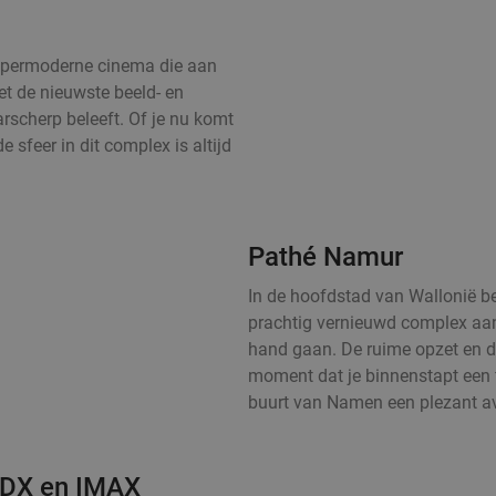
hypermoderne cinema die aan
et de nieuwste beeld- en
arscherp beleeft. Of je nu komt
 sfeer in dit complex is altijd
Pathé Namur
In de hoofdstad van Wallonië b
prachtig vernieuwd complex aan
hand gaan. De ruime opzet en de
moment dat je binnenstapt een fi
buurt van Namen een plezant av
 4DX en IMAX