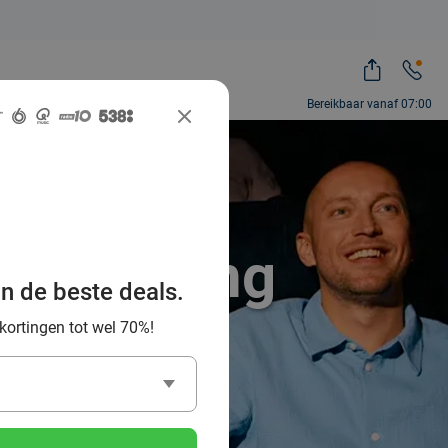
Bereikbaar vanaf 07:00
met korting
an de beste deals.
ë
 kortingen tot wel 70%!