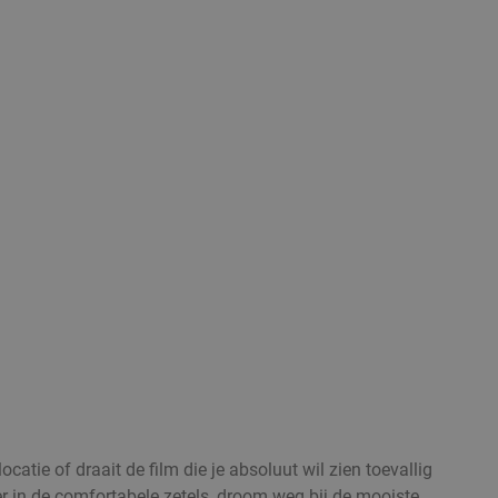
atie of draait de film die je absoluut wil zien toevallig
er in de comfortabele zetels, droom weg bij de mooiste