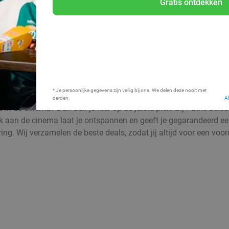
Gratis ontdekken
Bij mij in de buurt
* Je persoonlijke gegevens zijn veilig bij ons. We delen deze nooit met
derden.
A
d in de cinema? Dan ben je hier op de juiste plek! Bij Pathé bele
an de cinema laat je ontspannen en geeft je gegarandeerd een l
g. Wij verzamelen de beste deals, zodat jij altijd voor een voord