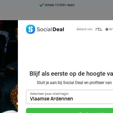
Ontdek 15.000+ deals
7 dagen per week beschikbaar
10+ miljoen leden
Bekend van:
9,4
Ontdek 15.000+ deals
tastische films 
Blijf als eerste op de hoogte v
bij Pathé in Belgi
Sluit je aan bij Social Deal en profiteer van
Selecteer jouw stad/regio:
Vlaamse Ardennen
Zoek deals in de buurt van
Vlaamse Ardennen