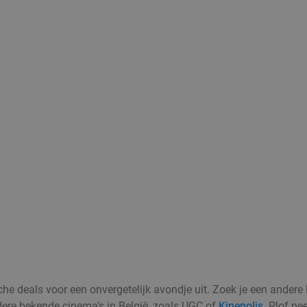
e deals voor een onvergetelijk avondje uit. Zoek je een andere loc
ere bekende cinema’s in België, zoals UGC of
Kinepolis
. Plof ne