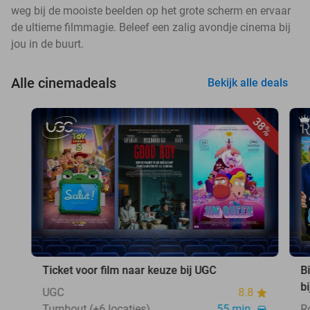
weg bij de mooiste beelden op het grote scherm en ervaar
de ultieme filmmagie. Beleef een zalig avondje cinema bij
jou in de buurt.
Alle cinemadeals
Bekijk alle deals
38%
Ticket voor film naar keuze bij UGC
B
b
UGC
8.8
Turnhout (+6 locaties)
55 min.
R