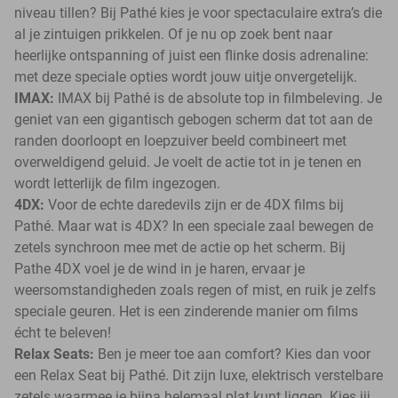
niveau tillen? Bij Pathé kies je voor spectaculaire extra’s die
al je zintuigen prikkelen. Of je nu op zoek bent naar
heerlijke ontspanning of juist een flinke dosis adrenaline:
met deze speciale opties wordt jouw uitje onvergetelijk.
IMAX:
IMAX bij Pathé is de absolute top in filmbeleving. Je
geniet van een gigantisch gebogen scherm dat tot aan de
randen doorloopt en loepzuiver beeld combineert met
overweldigend geluid. Je voelt de actie tot in je tenen en
wordt letterlijk de film ingezogen.
4DX:
Voor de echte daredevils zijn er de 4DX films bij
Pathé. Maar wat is 4DX? In een speciale zaal bewegen de
zetels synchroon mee met de actie op het scherm. Bij
Pathe 4DX voel je de wind in je haren, ervaar je
weersomstandigheden zoals regen of mist, en ruik je zelfs
speciale geuren. Het is een zinderende manier om films
écht te beleven!
Relax Seats:
Ben je meer toe aan comfort? Kies dan voor
een Relax Seat bij Pathé. Dit zijn luxe, elektrisch verstelbare
zetels waarmee je bijna helemaal plat kunt liggen. Kies jij