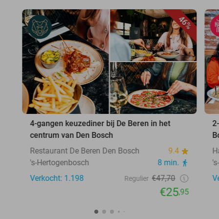
46%
4-gangen keuzediner bij De Beren in het
2
centrum van Den Bosch
B
Restaurant De Beren Den Bosch
9.4
H
's-Hertogenbosch
8 min.
'
Verkocht: 1.198
€47,70
V
Regulier
€25
,95