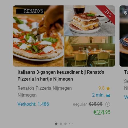
31%
Italiaans 3-gangen keuzediner bij Renato's
T
Pizzeria in hartje Nijmegen
S
Renato's Pizzeria Nijmegen
9.8
N
Nijmegen
2 min.
V
Verkocht: 1.486
€35,95
Regulier
€24
,95