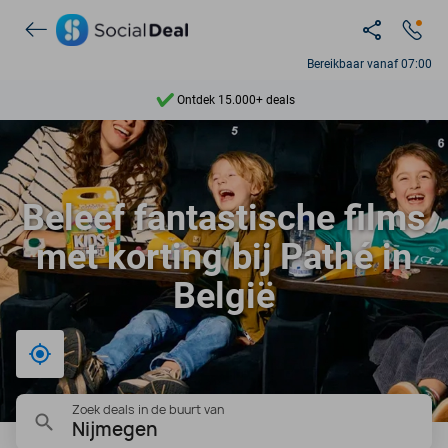
Bereikbaar vanaf 07:00
Ontdek 15.000+ deals
7 dagen per week beschikbaar
10+ miljoen leden
Beleef fantastische films
9,4
met korting bij Pathé in
Ontdek 15.000+ deals
België
Bij mij in de buurt
Zoek deals in de buurt van
Nijmegen