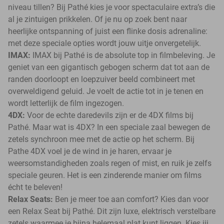
niveau tillen? Bij Pathé kies je voor spectaculaire extra’s die
al je zintuigen prikkelen. Of je nu op zoek bent naar
heerlijke ontspanning of juist een flinke dosis adrenaline:
met deze speciale opties wordt jouw uitje onvergetelijk.
IMAX:
IMAX bij Pathé is de absolute top in filmbeleving. Je
geniet van een gigantisch gebogen scherm dat tot aan de
randen doorloopt en loepzuiver beeld combineert met
overweldigend geluid. Je voelt de actie tot in je tenen en
wordt letterlijk de film ingezogen.
4DX:
Voor de echte daredevils zijn er de 4DX films bij
Pathé. Maar wat is 4DX? In een speciale zaal bewegen de
zetels synchroon mee met de actie op het scherm. Bij
Pathe 4DX voel je de wind in je haren, ervaar je
weersomstandigheden zoals regen of mist, en ruik je zelfs
speciale geuren. Het is een zinderende manier om films
écht te beleven!
Relax Seats:
Ben je meer toe aan comfort? Kies dan voor
een Relax Seat bij Pathé. Dit zijn luxe, elektrisch verstelbare
zetels waarmee je bijna helemaal plat kunt liggen. Kies jij