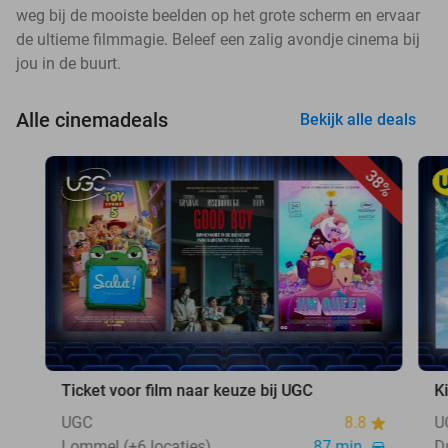
weg bij de mooiste beelden op het grote scherm en ervaar
de ultieme filmmagie. Beleef een zalig avondje cinema bij
jou in de buurt.
Alle cinemadeals
Bekijk alle deals
38%
Ticket voor film naar keuze bij UGC
K
UGC
8.8
U
Lommel (+6 locaties)
87 min.
D