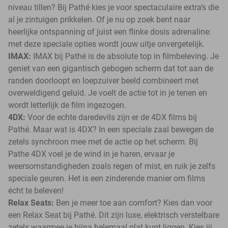
niveau tillen? Bij Pathé kies je voor spectaculaire extra’s die
al je zintuigen prikkelen. Of je nu op zoek bent naar
heerlijke ontspanning of juist een flinke dosis adrenaline:
met deze speciale opties wordt jouw uitje onvergetelijk.
IMAX:
IMAX bij Pathé is de absolute top in filmbeleving. Je
geniet van een gigantisch gebogen scherm dat tot aan de
randen doorloopt en loepzuiver beeld combineert met
overweldigend geluid. Je voelt de actie tot in je tenen en
wordt letterlijk de film ingezogen.
4DX:
Voor de echte daredevils zijn er de 4DX films bij
Pathé. Maar wat is 4DX? In een speciale zaal bewegen de
zetels synchroon mee met de actie op het scherm. Bij
Pathe 4DX voel je de wind in je haren, ervaar je
weersomstandigheden zoals regen of mist, en ruik je zelfs
speciale geuren. Het is een zinderende manier om films
écht te beleven!
Relax Seats:
Ben je meer toe aan comfort? Kies dan voor
een Relax Seat bij Pathé. Dit zijn luxe, elektrisch verstelbare
zetels waarmee je bijna helemaal plat kunt liggen. Kies jij