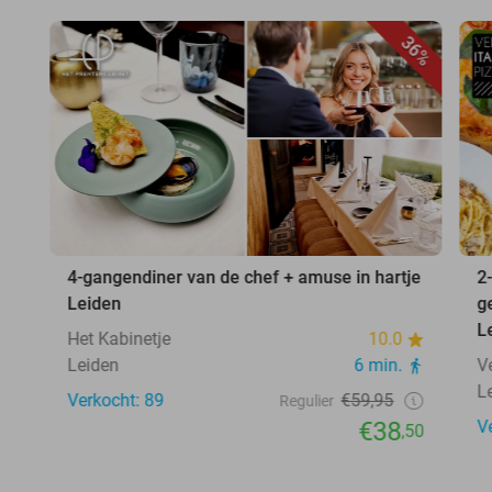
36%
4-gangendiner van de chef + amuse in hartje
2
Leiden
g
L
Het Kabinetje
10.0
Leiden
6 min.
V
L
Verkocht: 89
€59,95
Regulier
€38
V
,50