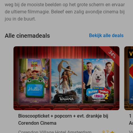
weg bij de mooiste beelden op het grote scherm en ervaar
de ultieme filmmagie. Beleef een zalig avondje cinema bij
jou in de buurt.
Alle cinemadeals
Bekijk alle deals
34%
Bioscoopticket + popcorn + evt. drankje bij
1
Corendon Cinema
A
Corendon Village Hotel Amsterdam
8.7
V