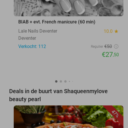
BIAB + evt. French manicure (60 min)
Lale Nails Deventer
10.0
star
Deventer
Verkocht: 112
€50
Regulier
€27
,50
Deals in de buurt van Shaqueenmylove
beauty pearl
47%