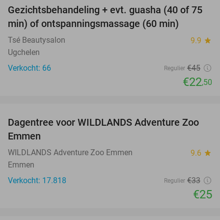
Gezichtsbehandeling + evt. guasha (40 of 75
50%
SOLD
min) of ontspanningsmassage (60 min)
OUT
Tsé Beautysalon
9.9
star
Ugchelen
Verkocht: 66
€45
Regulier
€22
,50
favorite_border
Dagentree voor WILDLANDS Adventure Zoo
24%
Emmen
WILDLANDS Adventure Zoo Emmen
9.6
star
Emmen
Verkocht: 17.818
€33
Regulier
€25
favorite_border