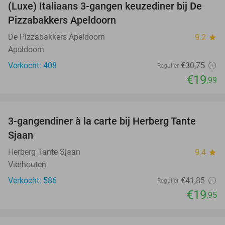
(Luxe) Italiaans 3-gangen keuzediner bij De
35%
Pizzabakkers Apeldoorn
De Pizzabakkers Apeldoorn
9.2
star
Apeldoorn
Verkocht: 408
€30
,75
Regulier
€19
,99
favorite_border
3-gangendiner à la carte bij Herberg Tante
52%
Sjaan
Herberg Tante Sjaan
9.4
star
Vierhouten
Verkocht: 586
€41
,85
Regulier
€19
,95
favorite_border