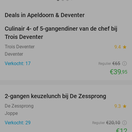
favorite_border
Deals in Apeldoorn & Deventer
Culinair 4- of 5-gangendiner van de chef bij
39%
NEW
Trois Deventer
TODAY
Trois Deventer
9.4
star
Deventer
Verkocht: 17
€65
Regulier
€39
,95
favorite_border
2-gangen keuzelunch bij De Zessprong
40%
NEW
TODAY
De Zessprong
9.3
star
Joppe
Verkocht: 29
€20
,10
Regulier
€12