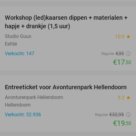
favorite_border
Workshop (led)kaarsen dippen + materialen +
50%
hapje + drankje (1,5 uur)
Studio Guus
10.0
star
Eefde
Verkocht: 147
€35
Regulier
€17
,50
favorite_border
Entreeticket voor Avonturenpark Hellendoorn
41%
Avonturenpark Hellendoorn
9.2
star
Hellendoorn
Verkocht: 32.936
€32
,95
Regulier
€19
,50
favorite_border