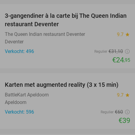
favorite_border
3-gangendiner à la carte bij The Queen Indian
20%
restaurant Deventer
The Queen Indian restaurant Deventer
9.7
star
Deventer
Verkocht: 496
€31
,10
Regulier
€24
,95
favorite_border
Karten met augmented reality (3 x 15 min)
35%
BattleKart Apeldoorn
9.7
star
Apeldoorn
Verkocht: 596
€60
Regulier
€39