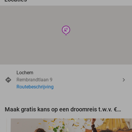
wellness
Lochem
Rembrandtlaan 9
Routebeschrijving
Maak gratis kans op een droomreis t.w.v. €3.000!