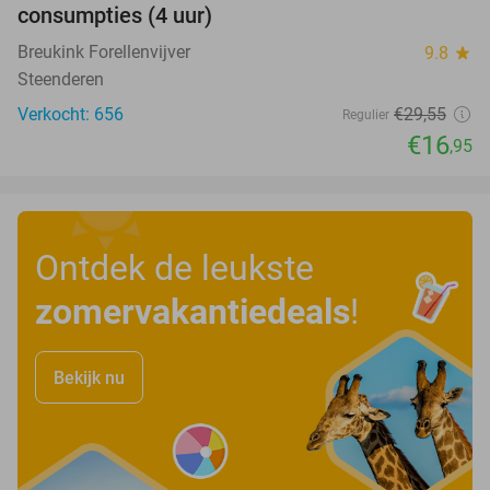
consumpties (4 uur)
Breukink Forellenvijver
9.8
star
Steenderen
Verkocht: 656
€29
,55
Regulier
€16
,95
Ontdek de leukste
zomervakantiedeals
!
Bekijk nu