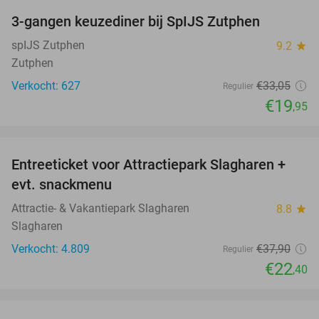
3-gangen keuzediner bij SpIJS Zutphen
40%
spIJS Zutphen
9.2
star
Zutphen
Verkocht: 627
€33
,05
Regulier
€19
,95
favorite_border
Entreeticket voor Attractiepark Slagharen +
41%
evt. snackmenu
Attractie- & Vakantiepark Slagharen
8.8
star
Slagharen
Verkocht: 4.809
€37
,90
Regulier
€22
,40
favorite_border