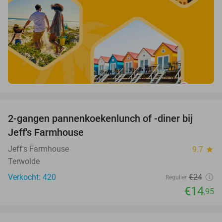
favorite_border
2-gangen pannenkoekenlunch of -diner bij
38%
Jeff's Farmhouse
Jeff's Farmhouse
9.7
star
Terwolde
Verkocht: 420
€24
Regulier
€14
,95
favorite_border