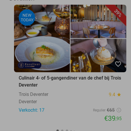
39%
NEW
TODAY
favorite_border
Culinair 4- of 5-gangendiner van de chef bij Trois
Deventer
Trois Deventer
9.4
star
Deventer
Verkocht: 17
€65
Regulier
€39
,95