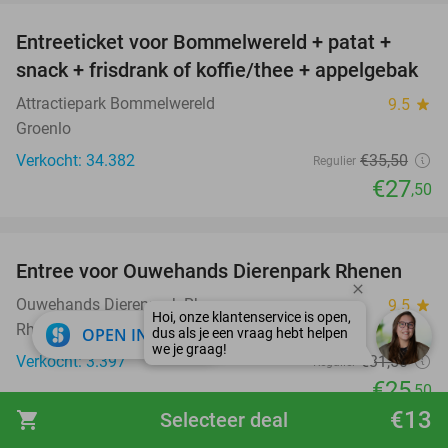
Entreeticket voor Bommelwereld + patat +
23%
snack + frisdrank of koffie/thee + appelgebak
Attractiepark Bommelwereld
9.5
star
Groenlo
Verkocht: 34.382
€35
,50
Regulier
€27
,50
favorite_border
Entree voor Ouwehands Dierenpark Rhenen
19%
Ouwehands Dierenpark Rhenen
9.5
star
Rhenen
close
OPEN IN APP
Verkocht: 3.397
€31
,50
Regulier
€25
,50
€13
shopping_cart
Selecteer deal
favorite_border