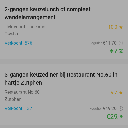
2-gangen keuzelunch of compleet
36%
wandelarrangement
Heldenhof Theehuis
10.0
star
Twello
Verkocht: 576
€11
,70
Regulier
€7
,50
favorite_border
3-gangen keuzediner bij Restaurant No.60 in
39%
hartje Zutphen
Restaurant No.60
9.7
star
Zutphen
Verkocht: 137
€49
,20
Regulier
€29
,95
favorite_border