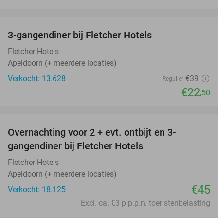
favorite_border
3-gangendiner bij Fletcher Hotels
42%
Fletcher Hotels
Apeldoorn (+ meerdere locaties)
Verkocht: 13.628
€39
Regulier
€22
,50
favorite_border
Overnachting voor 2 + evt. ontbijt en 3-
gangendiner bij Fletcher Hotels
Fletcher Hotels
Apeldoorn (+ meerdere locaties)
€45
Verkocht: 18.125
Excl. ca. €3 p.p.p.n. toeristenbelasting