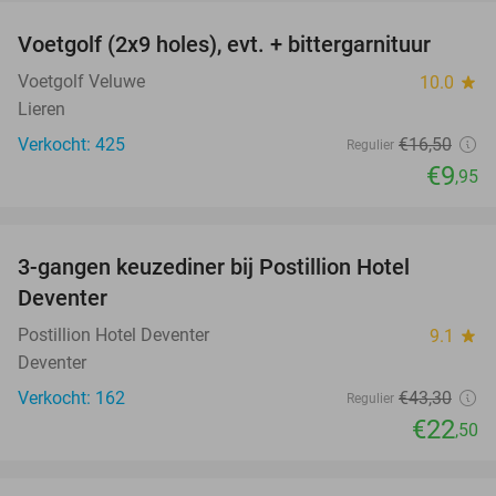
Voetgolf (2x9 holes), evt. + bittergarnituur
40%
Voetgolf Veluwe
10.0
star
Lieren
Verkocht: 425
€16
,50
Regulier
€9
,95
favorite_border
3-gangen keuzediner bij Postillion Hotel
48%
Deventer
Postillion Hotel Deventer
9.1
star
Deventer
Verkocht: 162
€43
,30
Regulier
€22
,50
favorite_border