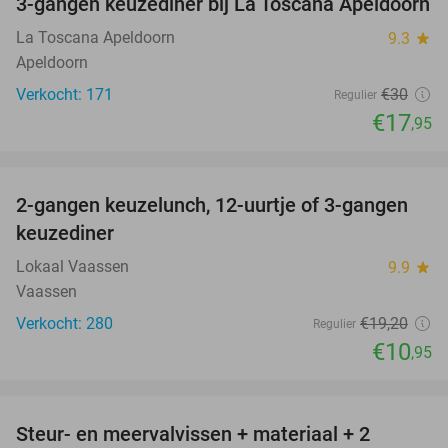
3-gangen keuzediner bij La Toscana Apeldoorn
40%
La Toscana Apeldoorn
9.3
star
Apeldoorn
Verkocht: 171
€30
Regulier
€17
,95
favorite_border
2-gangen keuzelunch, 12-uurtje of 3-gangen
43%
keuzediner
Lokaal Vaassen
9.9
star
Vaassen
Verkocht: 280
€19
,20
Regulier
€10
,95
favorite_border
Steur- en meervalvissen + materiaal + 2
43%