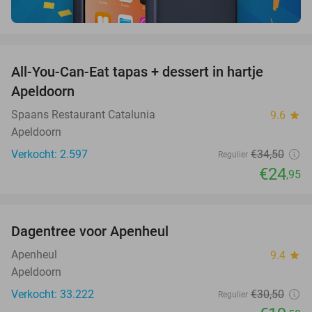
favorite_border
All-You-Can-Eat tapas + dessert in hartje
28%
Apeldoorn
Spaans Restaurant Catalunia
9.6
star
Apeldoorn
Verkocht: 2.597
€34
,50
Regulier
€24
,95
favorite_border
Dagentree voor Apenheul
36%
Apenheul
9.4
star
Apeldoorn
Verkocht: 33.222
€30
,50
Regulier