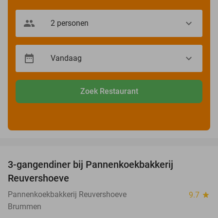
Zoek Restaurant
favorite_border
3-gangendiner bij Pannenkoekbakkerij
47%
Reuvershoeve
Pannenkoekbakkerij Reuvershoeve
9.7
star
Brummen