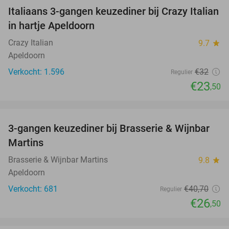
Italiaans 3-gangen keuzediner bij Crazy Italian
27%
in hartje Apeldoorn
Crazy Italian
9.7
star
Apeldoorn
Verkocht: 1.596
€32
Regulier
€23
,50
favorite_border
3-gangen keuzediner bij Brasserie & Wijnbar
35%
Martins
Brasserie & Wijnbar Martins
9.8
star
Apeldoorn
Verkocht: 681
€40
,70
Regulier
€26
,50
favorite_border