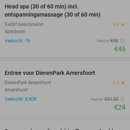
Head spa (30 of 60 min) incl.
50%
ontspanningsmassage (30 of 60 min)
Sadaf beautysalon
9.6
star
Apeldoorn
Verkocht: 76
€90
Regulier
€45
favorite_border
Entree voor DierenPark Amersfoort
24%
DierenPark Amersfoort
9.4
star
Amersfoort
Verkocht: 8.808
€31
,50
Regulier
€24
favorite_border