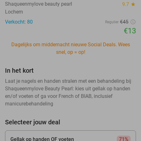
Shaqueenmylove beauty pearl
9.7
star
Lochem
Verkocht: 80
€45
Regulier
€13
Dagelijks om middernacht nieuwe Social Deals. Wees
snel, op = op!
In het kort
Laat je nagels en handen stralen met een behandeling bij
Shaqueenmylove Beauty Pearl: kies uit gellak op handen
en/of voeten of ga voor French of BIAB, inclusief
manicurebehandeling
Selecteer jouw deal
Gellak op handen OF voeten
71%