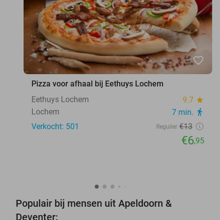
favorite_border
Pizza voor afhaal bij Eethuys Lochem
Eethuys Lochem
9.7
star
Lochem
7 min.
directions_walk
Verkocht: 501
€13
Regulier
€6
,95
Populair bij mensen uit Apeldoorn &
Deventer: