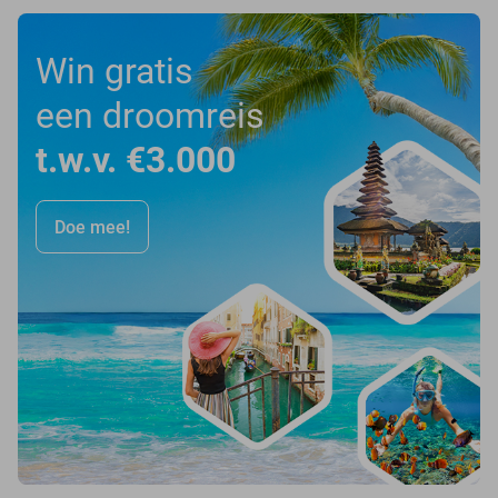
Win gratis
een droomreis
t.w.v. €3.000
Doe mee!