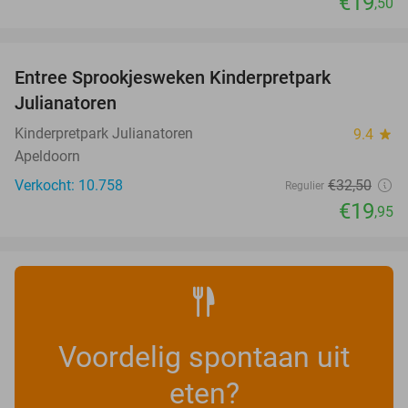
€19
,50
favorite_border
Entree Sprookjesweken Kinderpretpark
39%
Julianatoren
Kinderpretpark Julianatoren
9.4
star
Apeldoorn
Verkocht: 10.758
€32
,50
Regulier
€19
,95
Voordelig spontaan uit
eten?