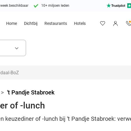
 week beschikbaar
10+ miljoen leden
Home
Dichtbij
Restaurants
Hotels
keyboard_arrow_down
>
't Pandje Stabroek
r of -lunch
n keuzediner of -lunch bij 't Pandje Stabroek: ver