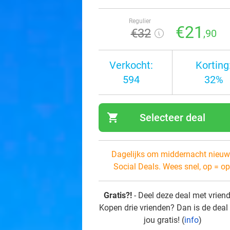
Regulier
€21
€32
,90
Verkocht:
Korting
594
32%
shopping_cart
Selecteer deal
navi
Dagelijks om middernacht nieuw
Social Deals. Wees snel, op = op
Gratis?!
- Deel deze deal met vrien
Kopen drie vrienden? Dan is de deal
jou gratis! (
info
)