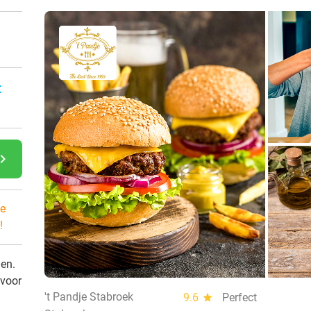
:
gate_next
e
!
den.
 voor
't Pandje Stabroek
9.6
star
Perfect