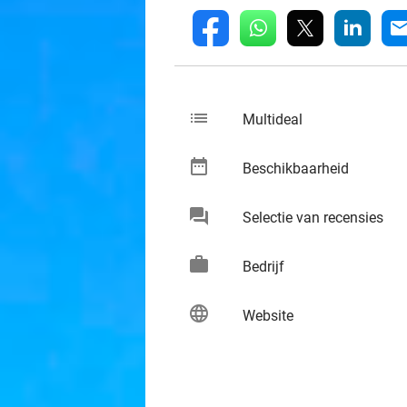
whatsapp
linkedin
fb
mai
list
keybo
Multideal
date_range
keybo
Beschikbaarheid
chat
keybo
Selectie van recensies
work
keybo
Bedrijf
language
keybo
Website