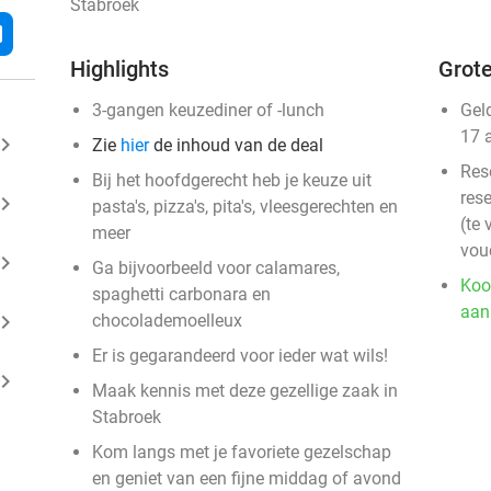
Stabroek
l
Highlights
Grote
3-gangen keuzediner of -lunch
Gel
17 
ard_arrow_right
Zie
hier
de inhoud van de deal
Res
Bij het hoofdgerecht heb je keuze uit
rese
ard_arrow_right
pasta's, pizza's, pita's, vleesgerechten en
(te 
meer
vou
ard_arrow_right
Ga bijvoorbeeld voor calamares,
Koo
spaghetti carbonara en
aan
ard_arrow_right
chocolademoelleux
Er is gegarandeerd voor ieder wat wils!
ard_arrow_right
Maak kennis met deze gezellige zaak in
Stabroek
Kom langs met je favoriete gezelschap
en geniet van een fijne middag of avond