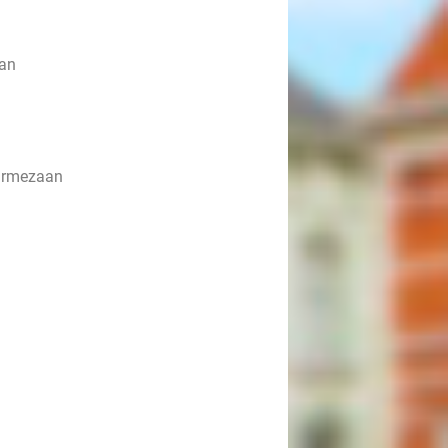
aan
parmezaan