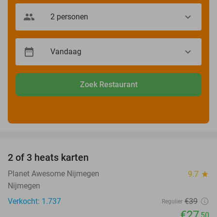
Zoek Restaurant
favorite_border
2 of 3 heats karten
29%
Planet Awesome Nijmegen
9.7
star
Nijmegen
Verkocht: 1.737
€39
Regulier
€27
,50