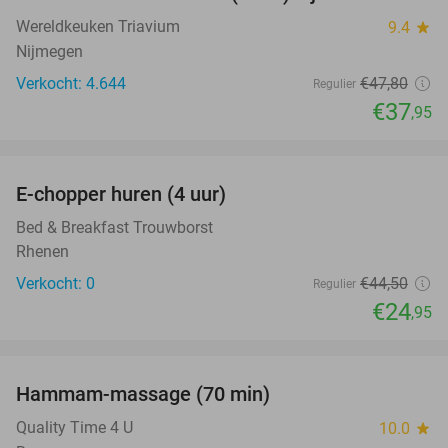
21%
Wereldkeuken Triavium
9.4
star
Nijmegen
Verkocht: 4.644
€47
,80
Regulier
€37
,95
favorite_border
E-chopper huren (4 uur)
44%
NEW
TODAY
Bed & Breakfast Trouwborst
Rhenen
Verkocht: 0
€44
,50
Regulier
€24
,95
favorite_border
Hammam-massage (70 min)
51%
Quality Time 4 U
10.0
star