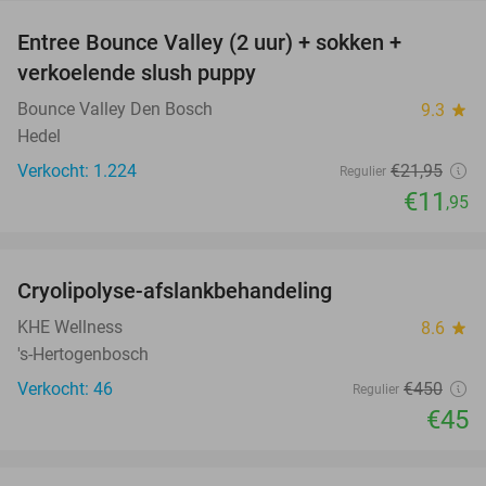
Entree Bounce Valley (2 uur) + sokken +
46%
verkoelende slush puppy
Bounce Valley Den Bosch
9.3
star
Hedel
Verkocht: 1.224
€21
,95
Regulier
€11
,95
favorite_border
Cryolipolyse-afslankbehandeling
90%
KHE Wellness
8.6
star
's-Hertogenbosch
Verkocht: 46
€450
Regulier
€45
favorite_border