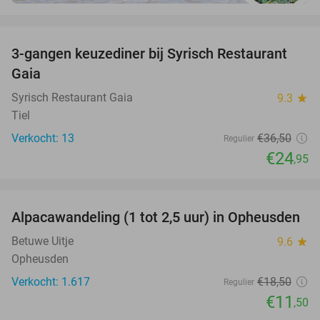
favorite_border
3-gangen keuzediner bij Syrisch Restaurant
32%
Gaia
Syrisch Restaurant Gaia
9.3
star
Tiel
Verkocht: 13
€36
,50
Regulier
€24
,95
favorite_border
Alpacawandeling (1 tot 2,5 uur) in Opheusden
38%
Betuwe Uitje
9.6
star
Opheusden
Verkocht: 1.617
€18
,50
Regulier
€11
,50