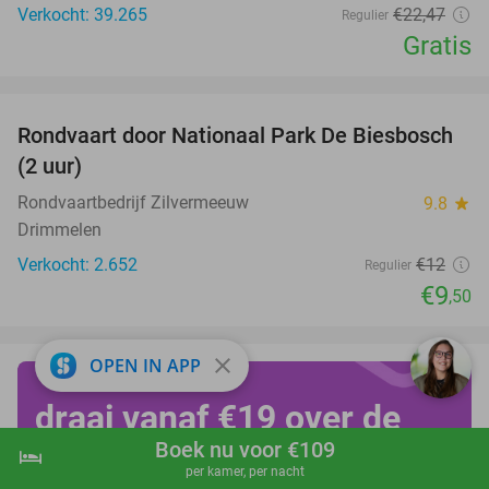
Verkocht: 39.265
€22
,47
Regulier
Gratis
favorite_border
Rondvaart door Nationaal Park De Biesbosch
21%
(2 uur)
Rondvaartbedrijf Zilvermeeuw
9.8
star
Drimmelen
Verkocht: 2.652
€12
Regulier
€9
,50
close
OPEN IN APP
draai vanaf €19 over de
Boek nu voor €109
kop op Achtbanendag!
hotel
shopping_cart
Boek nu
navigate_next
per kamer, per nacht