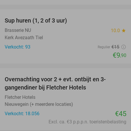
favorite_border
Sup huren (1, 2 of 3 uur)
34%
Brasserie NU
10.0
star
Kerk Avezaath Tiel
Verkocht: 93
€15
Regulier
€9
,90
favorite_border
Overnachting voor 2 + evt. ontbijt en 3-
gangendiner bij Fletcher Hotels
Fletcher Hotels
Nieuwegein (+ meerdere locaties)
€45
Verkocht: 18.056
Excl. ca. €3 p.p.p.n. toeristenbelasting