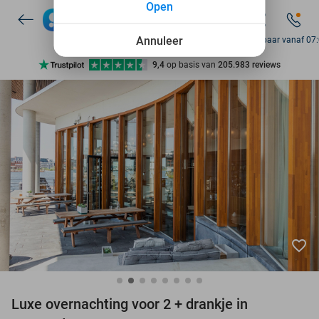
Open
7 dagen per week beschikbaar
10+ miljoen leden
Annuleer
Bereikbaar vanaf 07
9,4
op basis van
205.983 reviews
Ontdek 15.000+ deals
7 dagen per week beschikbaar
10+ miljoen leden
favorite_border
Luxe overnachting voor 2 + drankje in