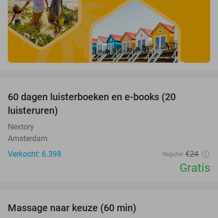
favorite_border
100%
60 dagen luisterboeken en e-books (20
luisteruren)
Nextory
Amsterdam
Verkocht: 6.398
€24
Regulier
Gratis
favorite_border
Massage naar keuze (60 min)
48%