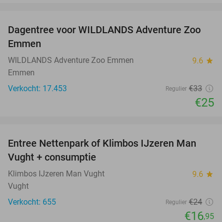
favorite_border
Dagentree voor WILDLANDS Adventure Zoo
24%
Emmen
WILDLANDS Adventure Zoo Emmen
9.6
star
Emmen
Verkocht: 17.453
€33
Regulier
€25
favorite_border
Entree Nettenpark of Klimbos IJzeren Man
29%
Vught + consumptie
Klimbos IJzeren Man Vught
9.6
star
Vught
Verkocht: 655
€24
Regulier
€16
,95