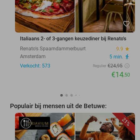
favorite_border
Italiaans 2- of 3-gangen keuzediner bij Renato's
Renato's Spaarndammerbuurt
9.9
star
Amsterdam
5 min.
directions_walk
Verkocht: 573
€24
,95
Regulier
€14
,50
Populair bij mensen uit de Betuwe:
21%