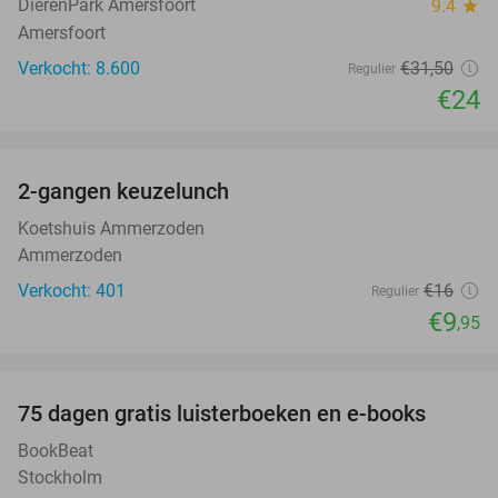
DierenPark Amersfoort
9.4
star
Amersfoort
Verkocht: 8.600
€31
,50
Regulier
€24
favorite_border
2-gangen keuzelunch
38%
Koetshuis Ammerzoden
Ammerzoden
Verkocht: 401
€16
Regulier
€9
,95
favorite_border
100%
75 dagen gratis luisterboeken en e-books
BookBeat
Stockholm