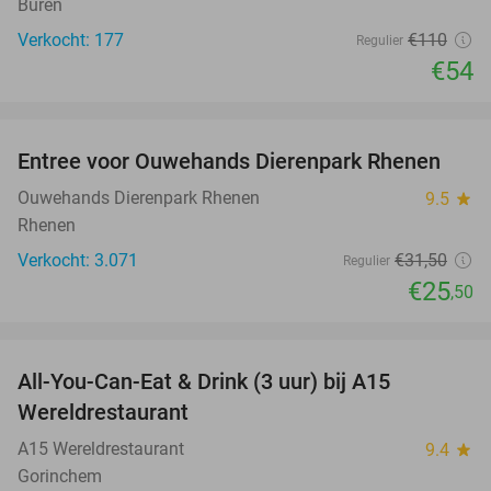
Buren
Verkocht: 177
€110
Regulier
€54
favorite_border
Entree voor Ouwehands Dierenpark Rhenen
19%
Ouwehands Dierenpark Rhenen
9.5
star
Rhenen
Verkocht: 3.071
€31
,50
Regulier
€25
,50
favorite_border
All-You-Can-Eat & Drink (3 uur) bij A15
19%
Wereldrestaurant
A15 Wereldrestaurant
9.4
star
Gorinchem