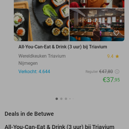
favorite_border
All-You-Can-Eat & Drink (3 uur) bij Triavium
Wereldkeuken Triavium
9.4
star
Nijmegen
Verkocht: 4.644
€47
,80
Regulier
€37
,95
favorite_border
Deals in de Betuwe
All-You-Can-Eat & Drink (3 uur) bij Triavium