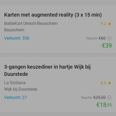
favorite_border
Karten met augmented reality (3 x 15 min)
35%
BattleKart Utrecht-Beusichem
9.2
star
Beusichem
Verkocht: 356
€60
Regulier
€39
favorite_border
3-gangen keuzediner in hartje Wijk bij
36%
Duurstede
La Siciliana
8.9
star
Wijk bij Duurstede
Verkocht: 27
€29
,50
Regulier
€18
,95
favorite_border