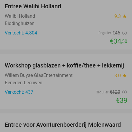
Entree Walibi Holland
25%
Walibi Holland
9.3
star
Biddinghuizen
Verkocht: 4.804
€46
Regulier
€34
,50
favorite_border
Workshop glasblazen + koffie/thee + lekkernij
68%
Willem Buyse GlasEntertainment
8.0
star
Beneden-Leeuwen
Verkocht: 437
€120
Regulier
€39
favorite_border
Entree voor Avonturenboerderij Molenwaard
27%