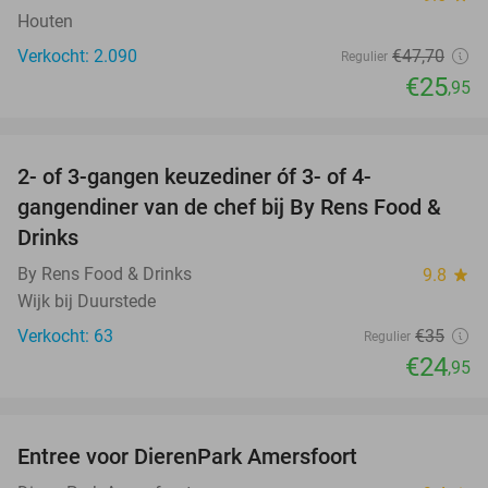
Houten
Verkocht: 2.090
€47
,70
Regulier
€25
,95
favorite_border
2- of 3-gangen keuzediner óf 3- of 4-
29%
gangendiner van de chef bij By Rens Food &
Drinks
By Rens Food & Drinks
9.8
star
Wijk bij Duurstede
Verkocht: 63
€35
Regulier
€24
,95
favorite_border
Entree voor DierenPark Amersfoort
24%