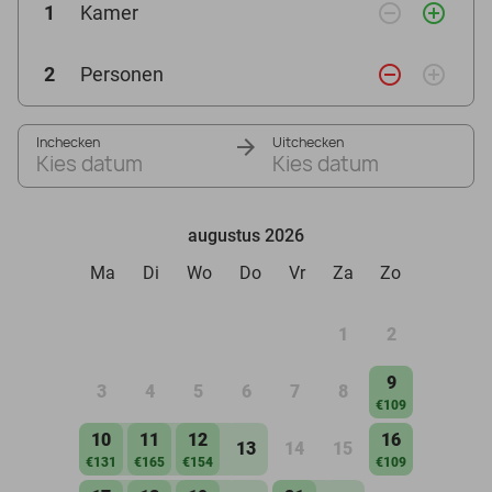
remove_circle_outline
add_circle_outline
1
Kamer
remove_circle_outline
add_circle_outline
2
Personen
Inchecken
Uitchecken
Kies datum
Kies datum
augustus 2026
Ma
Di
Wo
Do
Vr
Za
Zo
1
2
9
3
4
5
6
7
8
€109
10
11
12
16
13
14
15
€131
€165
€154
€109