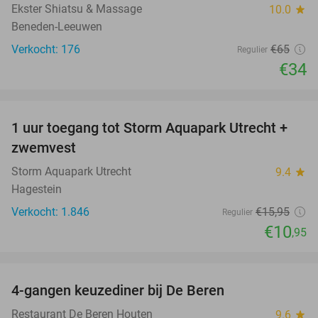
Ekster Shiatsu & Massage
10.0
star
Beneden-Leeuwen
Verkocht: 176
€65
Regulier
€34
favorite_border
1 uur toegang tot Storm Aquapark Utrecht +
31%
zwemvest
Storm Aquapark Utrecht
9.4
star
Hagestein
Verkocht: 1.846
€15
,95
Regulier
€10
,95
favorite_border
4-gangen keuzediner bij De Beren
46%
Restaurant De Beren Houten
9.6
star