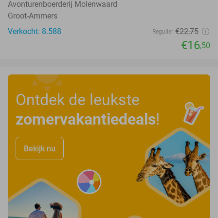
Avonturenboerderij Molenwaard
Groot-Ammers
Verkocht: 8.588
€22
,75
Regulier
€16
,50
Ontdek de leukste
zomervakantiedeals
!
Bekijk nu