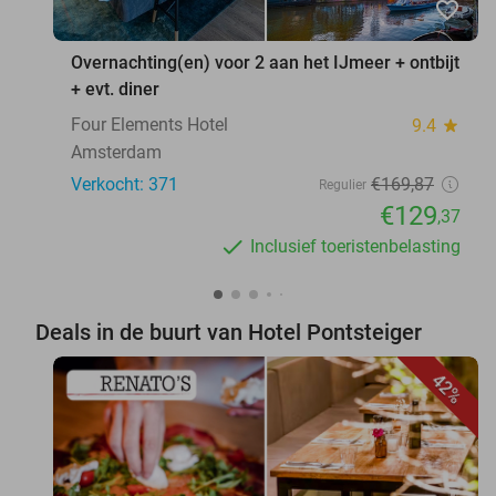
favorite_border
Overnachting(en) voor 2 aan het IJmeer + ontbijt
+ evt. diner
Four Elements Hotel
9.4
star
Amsterdam
Verkocht: 371
€169
,87
Regulier
€129
,37
Inclusief toeristenbelasting
Deals in de buurt van Hotel Pontsteiger
42%