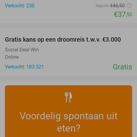
Verkocht: 230
€46
,50
Regulier
€37
,50
favorite_border
Gratis kans op een droomreis t.w.v. €3.000
Social Deal Win
Online
Gratis
Verkocht: 183.521
Voordelig spontaan uit
eten?