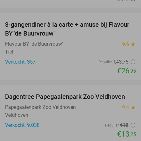
favorite_border
3-gangendiner à la carte + amuse bij Flavour
38%
BY 'de Buurvrouw'
Flavour BY 'de Buurvrouw'
9.6
star
Tiel
Verkocht: 357
€43
,75
Regulier
€26
,95
favorite_border
Dagentree Papegaaienpark Zoo Veldhoven
26%
Papegaaienpark Zoo Veldhoven
9.4
star
Veldhoven
Verkocht: 9.038
€18
Regulier
€13
,25