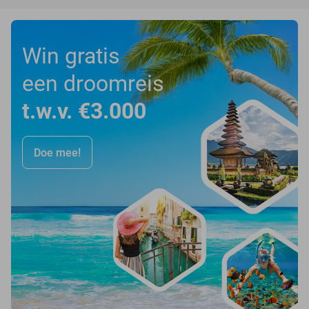
Win gratis
een droomreis
t.w.v. €3.000
Doe mee!