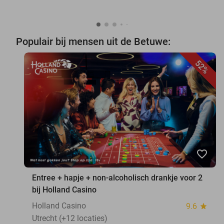
Populair bij mensen uit de Betuwe:
52%
favorite_border
Entree + hapje + non-alcoholisch drankje voor 2
bij Holland Casino
Holland Casino
9.6
star
Utrecht (+12 locaties)