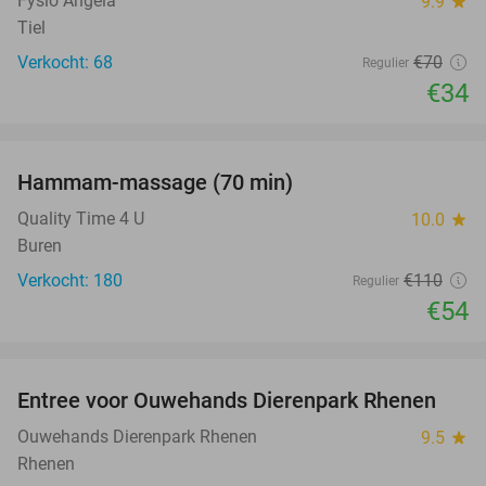
Fysio Angela
9.9
star
Tiel
Verkocht: 68
€70
Regulier
€34
favorite_border
Hammam-massage (70 min)
51%
SOLD
OUT
Quality Time 4 U
10.0
star
Buren
Verkocht: 180
€110
Regulier
€54
favorite_border
Entree voor Ouwehands Dierenpark Rhenen
19%
Ouwehands Dierenpark Rhenen
9.5
star
Rhenen