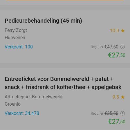
favorite_border
Pedicurebehandeling (45 min)
42%
SOLD
OUT
Ferry Zorgt
10.0
star
Hurwenen
Verkocht: 100
€47
,50
Regulier
€27
,50
favorite_border
Entreeticket voor Bommelwereld + patat +
23%
snack + frisdrank of koffie/thee + appelgebak
Attractiepark Bommelwereld
9.5
star
Groenlo
Verkocht: 34.478
€35
,50
Regulier
€27
,50