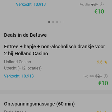
Verkocht: 10.913
€21
Regulier
€10
favorite_border
Deals in de Betuwe
Entree + hapje + non-alcoholisch drankje voor
52%
2 bij Holland Casino
Holland Casino
9.6
star
Utrecht (+12 locaties)
Verkocht: 10.913
€21
Regulier
€10
favorite_border
Ontspanningsmassage (60 min)
51%