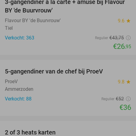
3-gangendiner à la carte + amuse bij Flavour
38%
BY 'de Buurvrouw'
Flavour BY 'de Buurvrouw'
9.6
star
Tiel
Verkocht: 363
€43
,75
Regulier
€26
,95
favorite_border
5-gangendiner van de chef bij ProeV
31%
ProeV
9.8
star
Ammerzoden
Verkocht: 88
€52
Regulier
€36
favorite_border
2 of 3 heats karten
29%