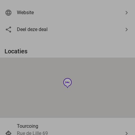
Website
Deel deze deal
Locaties
hotel
Tourcoing
Rue de Lille 69