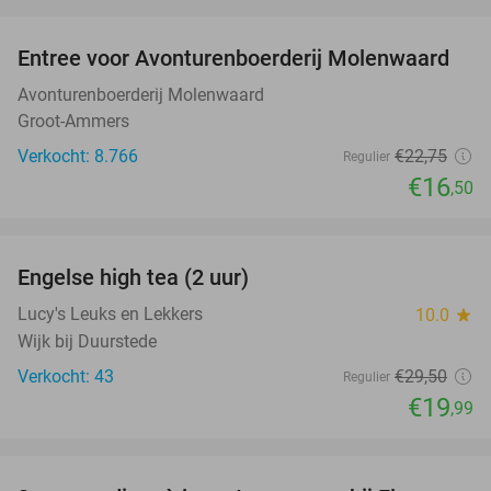
favorite_border
Entree voor Avonturenboerderij Molenwaard
27%
Avonturenboerderij Molenwaard
Groot-Ammers
Verkocht: 8.766
€22
,75
Regulier
€16
,50
favorite_border
Engelse high tea (2 uur)
32%
Lucy's Leuks en Lekkers
10.0
star
Wijk bij Duurstede
Verkocht: 43
€29
,50
Regulier
€19
,99
favorite_border