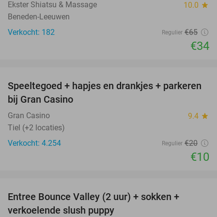
Ekster Shiatsu & Massage
10.0
star
Beneden-Leeuwen
Verkocht: 182
€65
Regulier
€34
favorite_border
Speeltegoed + hapjes en drankjes + parkeren
50%
bij Gran Casino
Gran Casino
9.4
star
Tiel (+2 locaties)
Verkocht: 4.254
€20
Regulier
€10
favorite_border
Entree Bounce Valley (2 uur) + sokken +
41%
verkoelende slush puppy