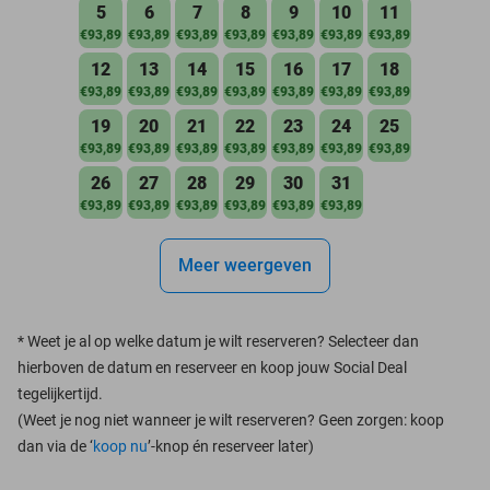
5
6
7
8
9
10
11
€93,89
€93,89
€93,89
€93,89
€93,89
€93,89
€93,89
12
13
14
15
16
17
18
€93,89
€93,89
€93,89
€93,89
€93,89
€93,89
€93,89
19
20
21
22
23
24
25
€93,89
€93,89
€93,89
€93,89
€93,89
€93,89
€93,89
26
27
28
29
30
31
€93,89
€93,89
€93,89
€93,89
€93,89
€93,89
Meer weergeven
*
Weet je al op welke datum je wilt reserveren? Selecteer dan
hierboven de datum en reserveer en koop jouw Social Deal
tegelijkertijd.
(Weet je nog niet wanneer je wilt reserveren? Geen zorgen: koop
dan via de ‘
koop nu
’-knop én reserveer later)