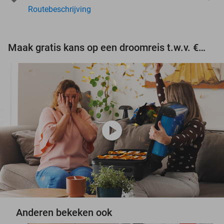
Routebeschrijving
Maak gratis kans op een droomreis t.w.v. €3.000!
play_circle
Anderen bekeken ook