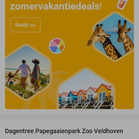
zomervakantiedeals
!
Bekijk nu
favorite_border
Dagentree Papegaaienpark Zoo Veldhoven
26%