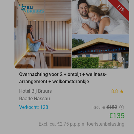
11%
favorite_border
Overnachting voor 2 + ontbijt + wellness-
arrangement + welkomstdrankje
Hotel Bij Bruurs
8.8
star
Baarle-Nassau
Verkocht: 128
€152
Regulier
€135
Excl. ca. €2,75 p.p.p.n. toeristenbelasting