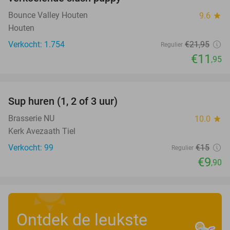
Bounce Valley Houten
9.6
star
Houten
Verkocht: 1.754
€21
,95
Regulier
€11
,95
favorite_border
Sup huren (1, 2 of 3 uur)
34%
Brasserie NU
10.0
star
Kerk Avezaath Tiel
Verkocht: 99
€15
Regulier
€9
,90
Ontdek de leukste