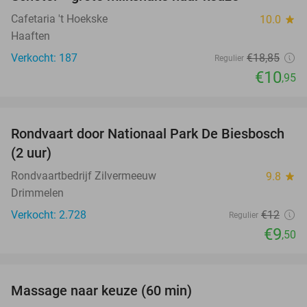
42%
Cafetaria 't Hoekske
10.0
star
Haaften
Verkocht: 187
€18
,85
Regulier
€10
,95
favorite_border
Rondvaart door Nationaal Park De Biesbosch
21%
(2 uur)
Rondvaartbedrijf Zilvermeeuw
9.8
star
Drimmelen
Verkocht: 2.728
€12
Regulier
€9
,50
favorite_border
Massage naar keuze (60 min)
48%