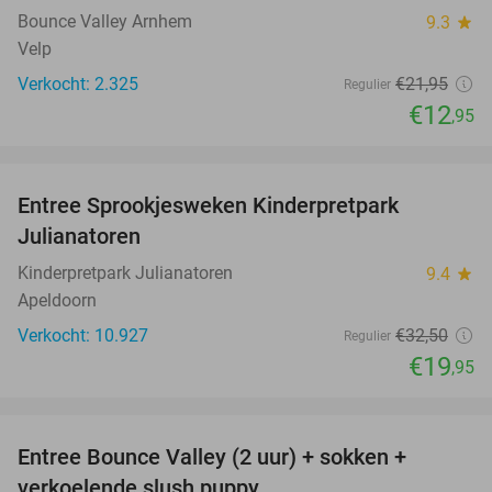
Bounce Valley Arnhem
9.3
star
Velp
Verkocht: 2.325
€21
,95
Regulier
€12
,95
favorite_border
Entree Sprookjesweken Kinderpretpark
39%
Julianatoren
Kinderpretpark Julianatoren
9.4
star
Apeldoorn
Verkocht: 10.927
€32
,50
Regulier
€19
,95
favorite_border
Entree Bounce Valley (2 uur) + sokken +
46%
verkoelende slush puppy