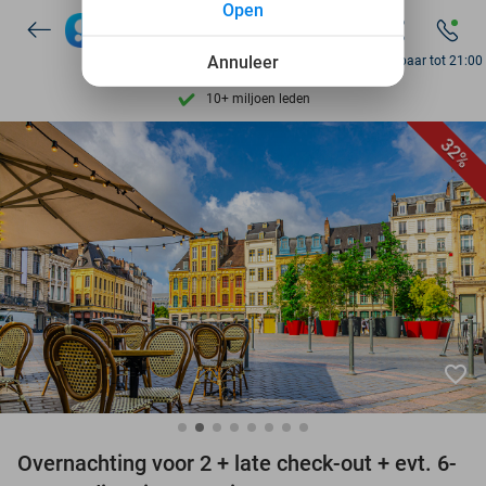
Ontdek 15.000+ deals
Open
7 dagen per week beschikbaar
Annuleer
Bereikbaar tot 21:00
10+ miljoen leden
9,4
op basis van
206.187 reviews
32%
Ontdek 15.000+ deals
7 dagen per week beschikbaar
10+ miljoen leden
favorite_border
Overnachting voor 2 + late check-out + evt. 6-