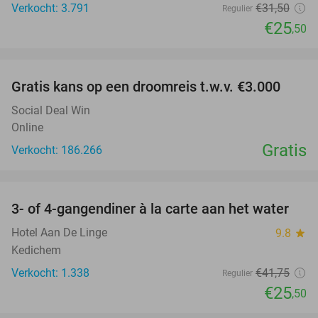
Verkocht: 3.791
€31
,50
Regulier
€25
,50
favorite_border
Gratis kans op een droomreis t.w.v. €3.000
Social Deal Win
Online
Gratis
Verkocht: 186.266
favorite_border
3- of 4-gangendiner à la carte aan het water
39%
Hotel Aan De Linge
9.8
star
Kedichem
Verkocht: 1.338
€41
,75
Regulier
€25
,50