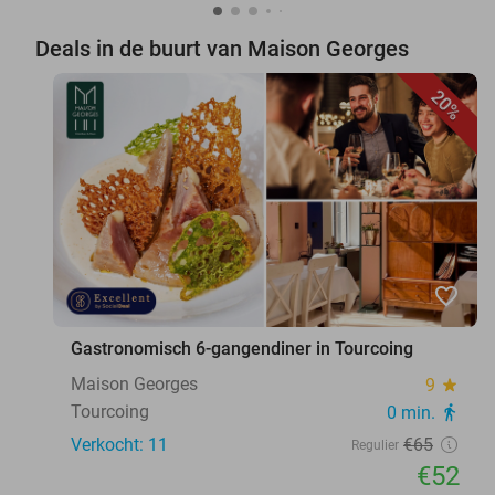
Deals in de buurt van Maison Georges
20%
favorite_border
Gastronomisch 6-gangendiner in Tourcoing
Maison Georges
9
star
Tourcoing
0 min.
directions_walk
Verkocht: 11
€65
Regulier
€52