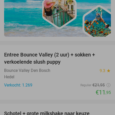
favorite_border
Entree Bounce Valley (2 uur) + sokken +
46%
verkoelende slush puppy
Bounce Valley Den Bosch
9.3
star
Hedel
Verkocht: 1.269
€21
,95
Regulier
€11
,95
favorite_border
Schotel + grote milkshake naar keuze