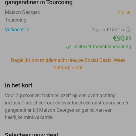
gangendiner in Tourcoing
Maison Georges
9.0
star
Tourcoing
Verkocht: 7
€137
,15
Regulier
€93
,89
Inclusief toeristenbelasting
Dagelijks om middernacht nieuwe Social Deals. Wees
snel, op = op!
In het kort
Voor 2 personen: trakteer jezelf op een overnachting
inclusief late check-out en eventueel een gastronomisch 6-
gangendiner bij Maison Georges en geniet van een
heerlijke mini-vakantie
Selecteer jouw deal