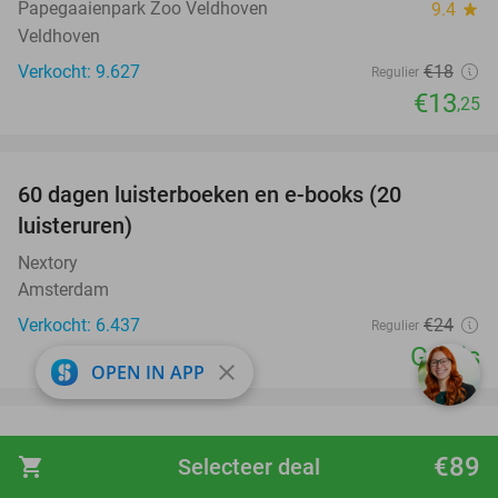
Papegaaienpark Zoo Veldhoven
9.4
star
Veldhoven
Verkocht: 9.627
€18
Regulier
€13
,25
favorite_border
100%
60 dagen luisterboeken en e-books (20
luisteruren)
Nextory
Amsterdam
Verkocht: 6.437
€24
Regulier
Gratis
close
OPEN IN APP
favorite_border
Alpacawandeling (1 tot 2,5 uur) in Opheusden
38%
€89
shopping_cart
Selecteer deal
Betuwe Uitje
9.6
star