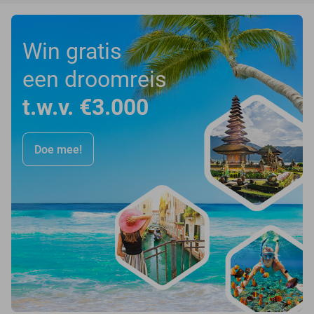
Win gratis
een droomreis
t.w.v. €3.000
Doe mee!