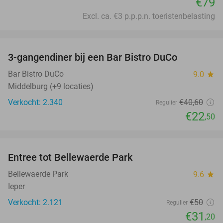
€79
Excl. ca. €3 p.p.p.n. toeristenbelasting
favorite_border
3-gangendiner bij een Bar Bistro DuCo
45%
Bar Bistro DuCo
9.0
star
Middelburg (+9 locaties)
Verkocht: 2.340
€40
,60
Regulier
€22
,50
favorite_border
Entree tot Bellewaerde Park
38%
Bellewaerde Park
9.6
star
Ieper
Verkocht: 2.121
€50
Regulier
€31
,20