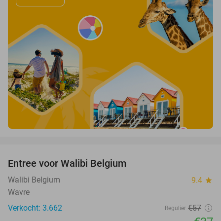
favorite_border
Entree voor Walibi Belgium
35%
Walibi Belgium
9.4
star
Wavre
Verkocht: 3.662
€57
Regulier