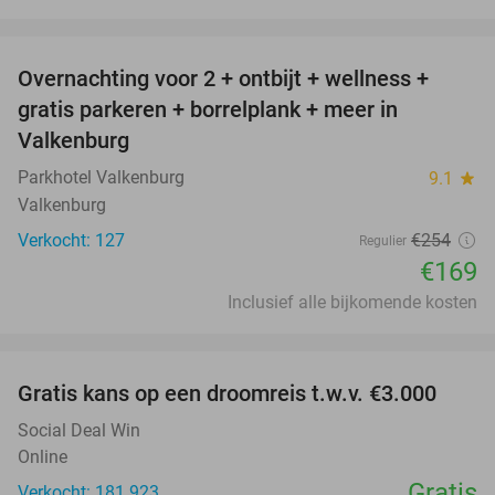
favorite_border
Overnachting voor 2 + ontbijt + wellness +
33%
gratis parkeren + borrelplank + meer in
Valkenburg
Parkhotel Valkenburg
9.1
star
Valkenburg
Verkocht: 127
€254
Regulier
€169
Inclusief alle bijkomende kosten
favorite_border
Gratis kans op een droomreis t.w.v. €3.000
Social Deal Win
Online
Gratis
Verkocht: 181.923