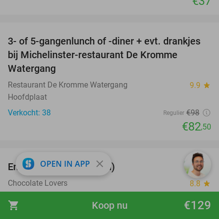
€37
favorite_border
3- of 5-gangenlunch of -diner + evt. drankjes
16%
bij Michelinster-restaurant De Kromme
Watergang
Restaurant De Kromme Watergang
9.9
star
Hoofdplaat
Verkocht: 38
€98
Regulier
€82
,50
favorite_border
close
OPEN IN APP
Entree museum (90 min)
41%
Chocolate Lovers
8.8
star
Middelburg
€129
shopping_cart
Koop nu
Verkocht: 302
€15
,15
Regulier