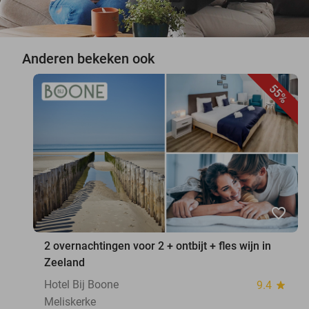
Anderen bekeken ook
55%
favorite_border
2 overnachtingen voor 2 + ontbijt + fles wijn in
Zeeland
Hotel Bij Boone
9.4
star
Meliskerke