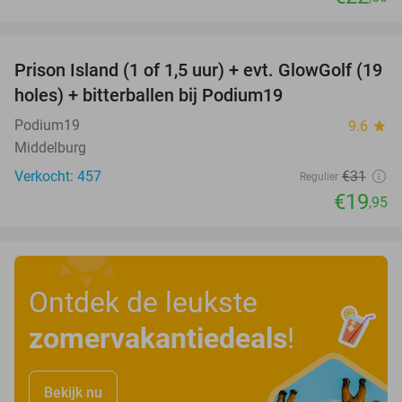
favorite_border
Prison Island (1 of 1,5 uur) + evt. GlowGolf (19
36%
holes) + bitterballen bij Podium19
Podium19
9.6
star
Middelburg
Verkocht: 457
€31
Regulier
€19
,95
Ontdek de leukste
zomervakantiedeals
!
Bekijk nu