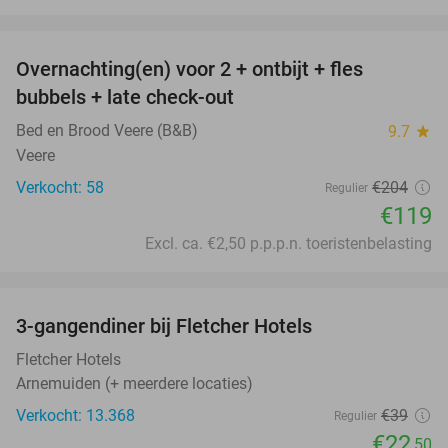
favorite_border
Overnachting(en) voor 2 + ontbijt + fles
42%
bubbels + late check-out
Bed en Brood Veere (B&B)
9.7
star
Veere
Verkocht: 58
€204
Regulier
€119
Excl. ca. €2,50 p.p.p.n. toeristenbelasting
favorite_border
3-gangendiner bij Fletcher Hotels
42%
Fletcher Hotels
Arnemuiden (+ meerdere locaties)
Verkocht: 13.368
€39
Regulier
€22
,50