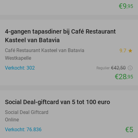
€9
,95
favorite_border
4-gangen tapasdiner bij Café Restaurant
32%
Kasteel van Batavia
Café Restaurant Kasteel van Batavia
9.7
star
Westkapelle
Verkocht: 302
€42
,50
Regulier
€28
,95
favorite_border
Social Deal-giftcard van 5 tot 100 euro
Social Deal Giftcard
Online
€5
Verkocht: 76.836