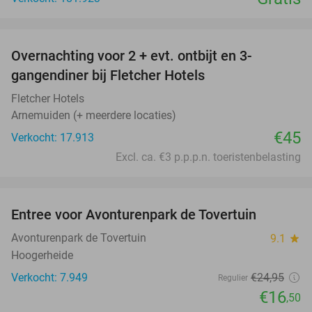
favorite_border
Overnachting voor 2 + evt. ontbijt en 3-
gangendiner bij Fletcher Hotels
Fletcher Hotels
Arnemuiden (+ meerdere locaties)
€45
Verkocht: 17.913
Excl. ca. €3 p.p.p.n. toeristenbelasting
favorite_border
Entree voor Avonturenpark de Tovertuin
34%
Avonturenpark de Tovertuin
9.1
star
Hoogerheide
Verkocht: 7.949
€24
,95
Regulier
€16
,50