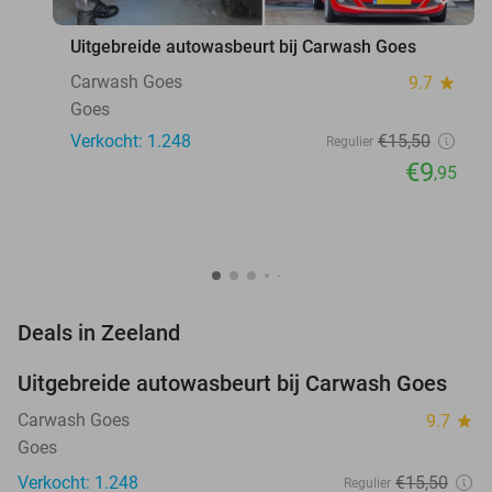
Uitgebreide autowasbeurt bij Carwash Goes
Carwash Goes
9.7
star
Goes
Verkocht: 1.248
€15
,50
Regulier
€9
,95
favorite_border
Deals in Zeeland
Uitgebreide autowasbeurt bij Carwash Goes
36%
Carwash Goes
9.7
star
Goes
Verkocht: 1.248
€15
,50
Regulier