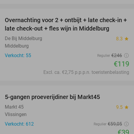
favorite_border
Overnachting voor 2 + ontbijt + late check-in +
52%
late check-out + fles wijn in Middelburg
De Bij Middelburg
8.3
star
Middelburg
Verkocht: 55
€246
Regulier
€119
Excl. ca. €2,75 p.p.p.n. toeristenbelasting
favorite_border
5-gangen proeverijdiner bij Markt45
34%
Markt 45
9.5
star
Vlissingen
Verkocht: 612
€59
,05
Regulier
€39