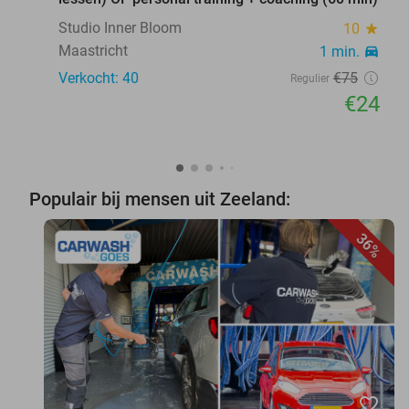
Studio Inner Bloom
10
star
Maastricht
1 min.
directions_car
Verkocht: 40
€75
Regulier
€24
Populair bij mensen uit Zeeland:
36%
favorite_border