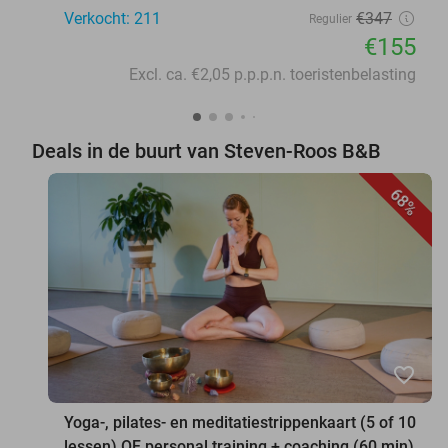
Verkocht: 211
€347
Regulier
€155
Excl. ca. €2,05 p.p.p.n. toeristenbelasting
Deals in de buurt van Steven-Roos B&B
68%
favorite_border
Yoga-, pilates- en meditatiestrippenkaart (5 of 10
lessen) OF personal training + coaching (60 min)