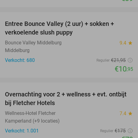
favorite_border
Entree Bounce Valley (2 uur) + sokken +
50%
verkoelende slush puppy
Bounce Valley Middelburg
9.4
star
Middelburg
Verkocht: 680
€21
,95
Regulier
€10
,95
favorite_border
Overnachting voor 2 + wellness + evt. ontbijt
55%
bij Fletcher Hotels
Wellness-Hotel Fletcher
7.4
star
Kamperland (+9 locaties)
Verkocht: 1.001
€175
Regulier