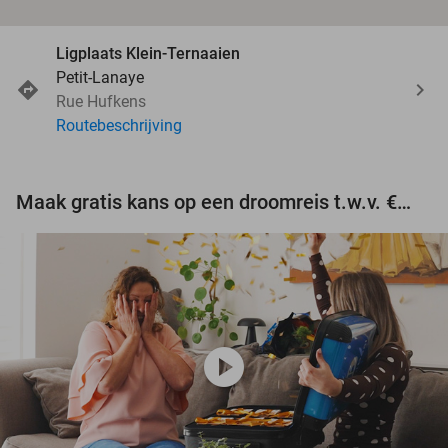
Ligplaats Klein-Ternaaien
Petit-Lanaye
Rue Hufkens
Routebeschrijving
Maak gratis kans op een droomreis t.w.v. €3.000!
play_circle