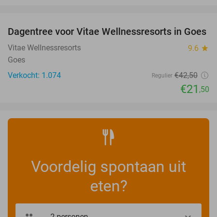
favorite_border
Dagentree voor Vitae Wellnessresorts in Goes
49%
Vitae Wellnessresorts
9.6
star
Goes
Verkocht: 1.074
€42
,50
Regulier
€21
,50
Voordelig spontaan uit
eten?