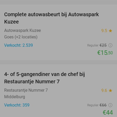
favorite_border
Complete autowasbeurt bij Autowaspark
38%
Kuzee
Autowaspark Kuzee
9.5
star
Goes (+2 locaties)
Verkocht: 2.539
€25
Regulier
€15
,50
favorite_border
4- of 5-gangendiner van de chef bij
33%
Restaurantje Nummer 7
Restaurantje Nummer 7
9.6
star
Middelburg
Verkocht: 359
€66
Regulier
€44