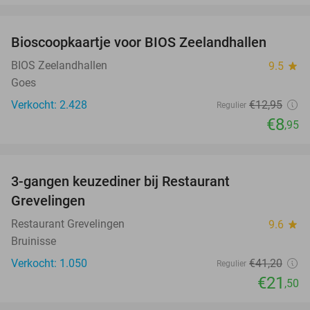
favorite_border
Bioscoopkaartje voor BIOS Zeelandhallen
31%
BIOS Zeelandhallen
9.5
star
Goes
Verkocht: 2.428
€12
,95
Regulier
€8
,95
favorite_border
3-gangen keuzediner bij Restaurant
48%
Grevelingen
Restaurant Grevelingen
9.6
star
Bruinisse
Verkocht: 1.050
€41
,20
Regulier
€21
,50