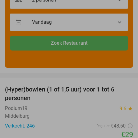
Zoek Restaurant
favorite_border
(Hyper)bowlen (1 of 1,5 uur) voor 1 tot 6
33%
personen
Podium19
9.6
star
Middelburg
Verkocht: 246
€43
,50
Regulier
€29