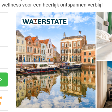
l wellness voor een heerlijk ontspannen verblijf
gate_next
e
!