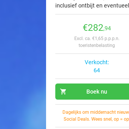
inclusief ontbijt en eventuee
€282
,94
Excl. ca. €1,65 p.p.p.n.
toeristenbelasting
Verkocht:
64
shopping_cart
Boek nu
navi
Dagelijks om middernacht nieuw
Social Deals. Wees snel, op = op