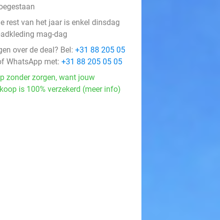
oegestaan
e rest van het jaar is enkel dinsdag
badkleding mag-dag
gen over de deal? Bel:
+31 88 205 05
f WhatsApp met:
+31 88 205 05 05
p zonder zorgen, want jouw
koop is 100% verzekerd (meer info)