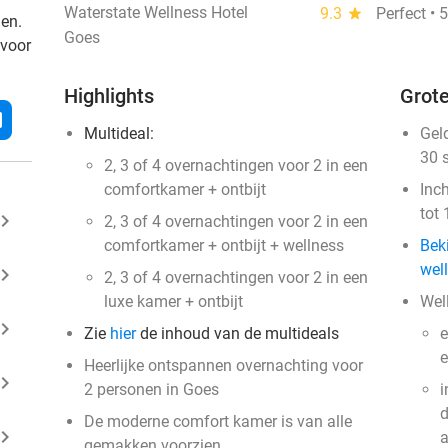
Waterstate Wellness Hotel
9.3
star
Perfect • 
den.
Goes
 voor
Highlights
Grote
l
Multideal:
Gel
30 
2, 3 of 4 overnachtingen voor 2 in een
comfortkamer + ontbijt
Inc
tot 
ard_arrow_right
2, 3 of 4 overnachtingen voor 2 in een
comfortkamer + ontbijt + wellness
Bek
wel
ard_arrow_right
2, 3 of 4 overnachtingen voor 2 in een
luxe kamer + ontbijt
Wel
ard_arrow_right
Zie
hier
de inhoud van de multideals
e
e
Heerlijke ontspannen overnachting voor
ard_arrow_right
2 personen in Goes
i
d
De moderne comfort kamer is van alle
ard_arrow_right
a
gemakken voorzien