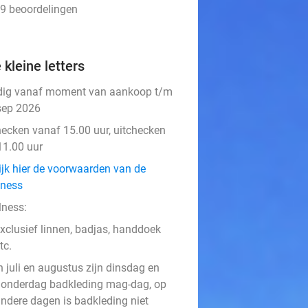
59 beoordelingen
 kleine letters
dig vanaf moment van aankoop t/m
sep 2026
hecken vanaf 15.00 uur, uitchecken
11.00 uur
ijk hier de voorwaarden van de
lness
lness:
xclusief linnen, badjas, handdoek
tc.
n juli en augustus zijn dinsdag en
onderdag badkleding mag-dag, op
ndere dagen is badkleding niet