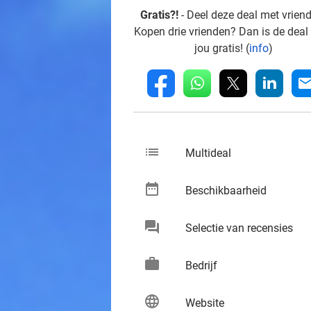
Gratis?!
- Deel deze deal met vrien
Kopen drie vrienden? Dan is de deal
jou gratis! (
info
)
whatsapp
linkedin
fb
mai
list
keybo
Multideal
date_range
keybo
Beschikbaarheid
chat
keybo
Selectie van recensies
work
keybo
Bedrijf
language
keybo
Website