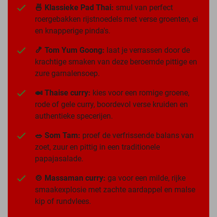
🍜 Klassieke Pad Thai:
smul van perfect
roergebakken rijstnoedels met verse groenten, ei
en knapperige pinda's.
🍤 Tom Yum Goong:
laat je verrassen door de
krachtige smaken van deze beroemde pittige en
zure garnalensoep.
🍛 Thaise curry:
kies voor een romige groene,
rode of gele curry, boordevol verse kruiden en
authentieke specerijen.
🥗 Som Tam:
proef de verfrissende balans van
zoet, zuur en pittig in een traditionele
papajasalade.
🍲 Massaman curry:
ga voor een milde, rijke
smaakexplosie met zachte aardappel en malse
kip of rundvlees.