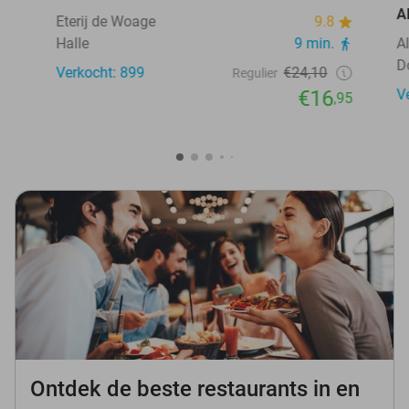
A
Eterij de Woage
9.8
Halle
9 min.
A
D
Verkocht: 899
€24,10
Regulier
€16
V
,95
Ontdek de beste restaurants in en