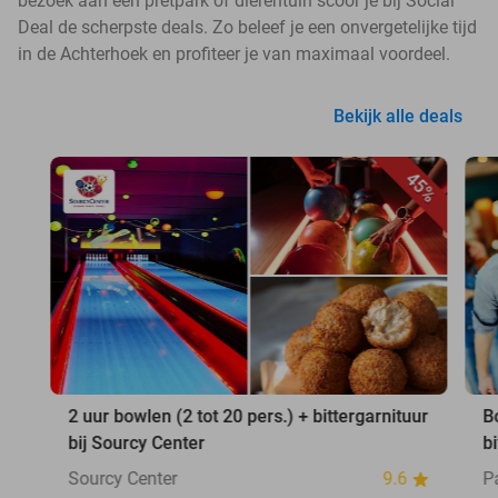
bezoek aan een pretpark of dierentuin scoor je bij Social
Deal de scherpste deals. Zo beleef je een onvergetelijke tijd
in de Achterhoek en profiteer je van maximaal voordeel.
Bekijk alle deals
45%
2 uur bowlen (2 tot 20 pers.) + bittergarnituur
B
bij Sourcy Center
b
Sourcy Center
9.6
P