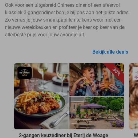
Ook voor een uitgebreid Chinees diner of een sfeervol
klassiek 3-gangendiner ben je bij ons aan het juiste adres.
Zo verras je jouw smaakpapillen telkens weer met een
nieuwe wereldkeuken en profiteer je keer op keer van de
allerbeste prijs voor jouw avondje uit.
Bekijk alle deals
30%
2-gangen keuzediner bij Eterij de Woage
W