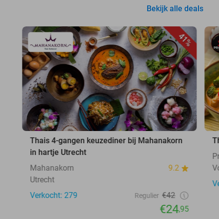
Bekijk alle deals
41%
Thais 4-gangen keuzediner bij Mahanakorn
T
in hartje Utrecht
P
Mahanakorn
9.2
V
Utrecht
V
Verkocht: 279
€42
Regulier
€24
,95