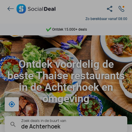
Zo bereikbaar vanaf 08:00
Ontdek 15.000+ deals
7 dagen per week beschikbaar
10+ miljoen leden
Ontdek voordelig de
9,4
beste Thaise restaurants
Ontdek 15.000+ deals
in de Achterhoek en
omgeving
Bij mij in de buurt
Zoek deals in de buurt van
de Achterhoek