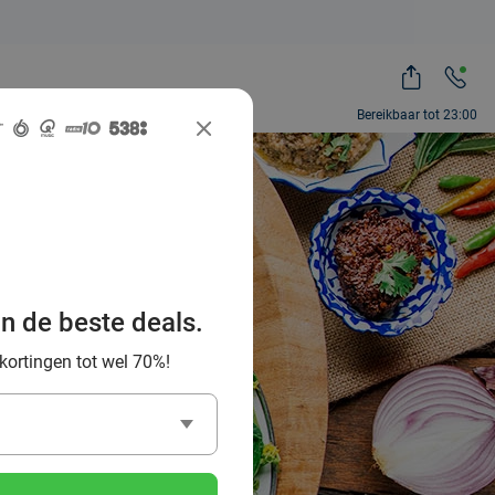
Bereikbaar tot 23:00
te Thaise
eer en
an de beste deals.
 kortingen tot wel 70%!