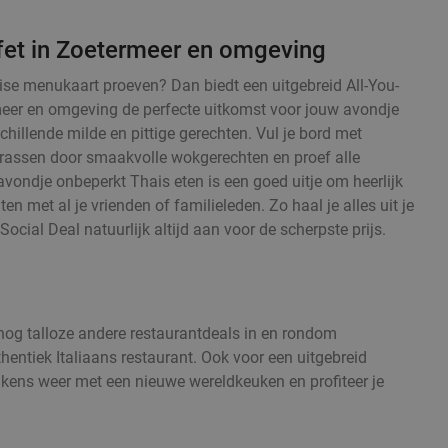
fet in Zoetermeer en omgeving
haise menukaart proeven? Dan biedt een uitgebreid All-You-
meer en omgeving de perfecte uitkomst voor jouw avondje
chillende milde en pittige gerechten. Vul je bord met
errassen door smaakvolle wokgerechten en proef alle
avondje onbeperkt Thais eten is een goed uitje om heerlijk
ten met al je vrienden of familieleden. Zo haal je alles uit je
Social Deal natuurlijk altijd aan voor de scherpste prijs.
 nog talloze andere restaurantdeals in en rondom
hentiek Italiaans restaurant. Ook voor een uitgebreid
elkens weer met een nieuwe wereldkeuken en profiteer je