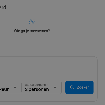
erd
Wie ga je meenemen?
Aantal personen:
Zoeken
keur
2 personen