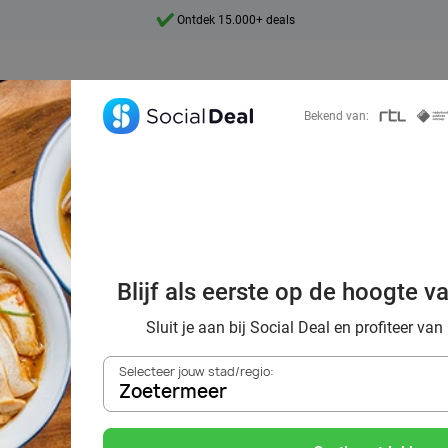
Ontdek 15.000+ deals
7 dagen per week beschikbaar
10+ miljoen leden
Bekend van:
9,4
Ontdek 15.000+ deals
oordelig de bes
urants in Zoeterm
Blijf als eerste op de hoogte v
omgeving
Sluit je aan bij Social Deal en profiteer van
Selecteer jouw stad/regio:
Zoetermeer
Zoek deals in de buurt van
Zoetermeer