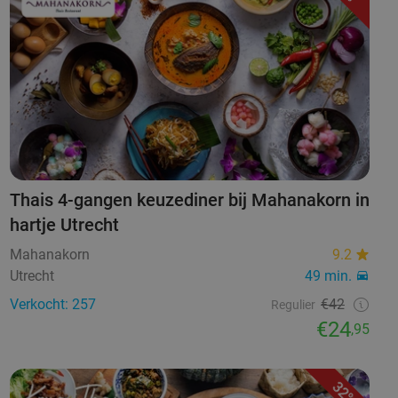
Thais 4-gangen keuzediner bij Mahanakorn in
hartje Utrecht
Mahanakorn
9.2
Utrecht
49 min.
Verkocht: 257
€42
Regulier
€24
,95
32%