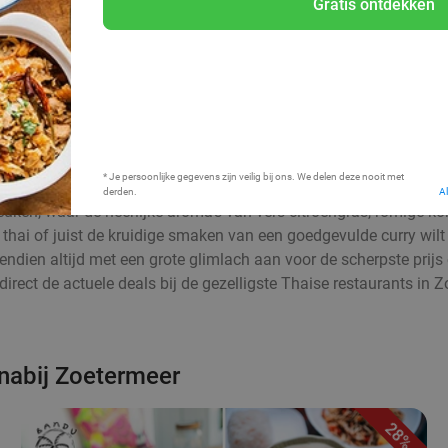
Gratis ontdekken
Bij mij in de buurt
* Je persoonlijke gegevens zijn veilig bij ons. We delen deze nooit met
derden.
A
uken, waar de heerlijke aroma’s van vers citroengras, romige ko
d thai of juist de kruidige smaken van een goedgevulde curry wilt
ovendien altijd met een grote glimlach aan voor de scherpste prij
 direct de actuele deals bij de gezelligste Thaise restaurants i
 nabij Zoetermeer
28%