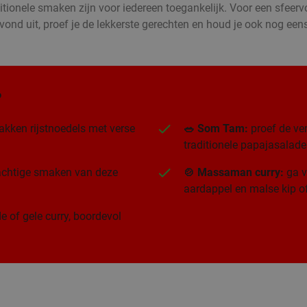
itionele smaken zijn voor iedereen toegankelijk. Voor een sfeervo
vond uit, proef je de lekkerste gerechten en houd je ook nog eens
?
akken rijstnoedels met verse
🥗 Som Tam:
proef de ver
traditionele papajasalade
rachtige smaken van deze
🍲 Massaman curry:
ga v
aardappel en malse kip of
e of gele curry, boordevol