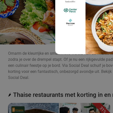
Omarm de kleurrijke en smaakvolle wereld van de Thaise ke
zodra je over de drempel stapt. Of je nu een rijkgevulde pa
een culinair feestje op je bord. Via Social Deal schuif je b
korting voor een fantastisch, onbezorgd avondje uit. Bekijk
Social Deal.
Thaise restaurants met korting in en
🌶️
31%