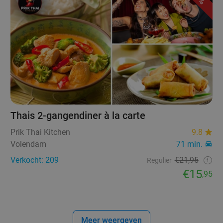
Thais 2-gangendiner à la carte
Prik Thai Kitchen
9.8
Volendam
71 min.
Verkocht: 209
€21,95
Regulier
€15
,95
Meer weergeven