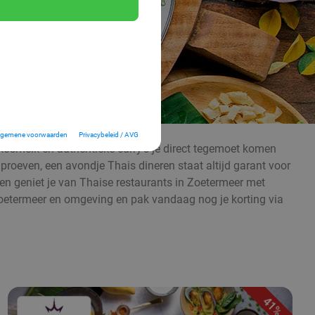
lgemene voorwaarden
Privacybeleid / AVG
kosmelk en authentieke curry’s je direct tegemoet komen
 proeven, een avondje Thais dineren staat altijd garant voor
s en geniet je van Thaise restaurants in Zoetermeer met
n Zoetermeer en omgeving en pak vandaag nog je korting via
41%