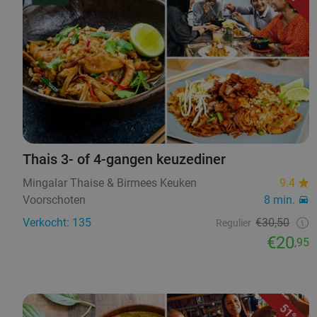
Thais 3- of 4-gangen keuzediner
Mingalar Thaise & Birmees Keuken
9.4
Voorschoten
8 min.
Verkocht: 135
€30,50
Regulier
€20
,95
51%