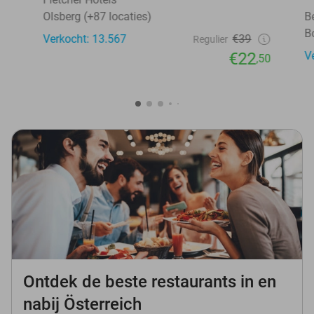
Olsberg (+87 locaties)
B
B
Verkocht: 13.567
€39
Regulier
€22
V
,50
Ontdek de beste restaurants in en
nabij Österreich