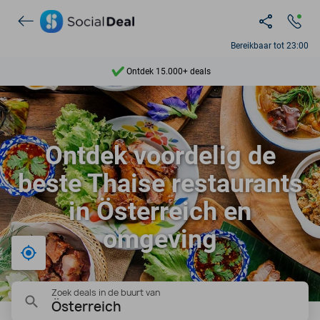
Bereikbaar tot 23:00
Ontdek 15.000+ deals
7 dagen per week beschikbaar
10+ miljoen leden
Ontdek voordelig de
9,4
beste Thaise restaurants
Ontdek 15.000+ deals
in Österreich en
omgeving
Bij mij in de buurt
Zoek deals in de buurt van
Österreich