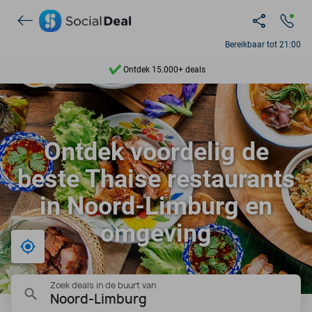
Bereikbaar tot 21:00
Ontdek 15.000+ deals
7 dagen per week beschikbaar
10+ miljoen leden
Ontdek voordelig de
9,4
beste Thaise restaurants
Ontdek 15.000+ deals
in Noord-Limburg en
omgeving
Bij mij in de buurt
Zoek deals in de buurt van
Noord-Limburg