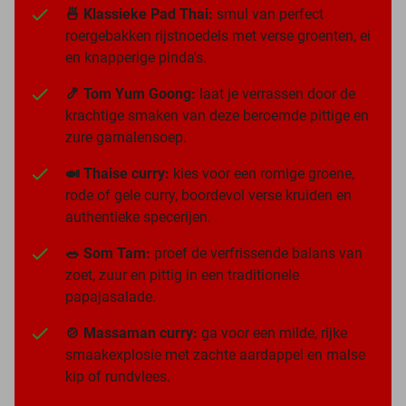
🍜 Klassieke Pad Thai:
smul van perfect
roergebakken rijstnoedels met verse groenten, ei
en knapperige pinda's.
🍤 Tom Yum Goong:
laat je verrassen door de
krachtige smaken van deze beroemde pittige en
zure garnalensoep.
🍛 Thaise curry:
kies voor een romige groene,
rode of gele curry, boordevol verse kruiden en
authentieke specerijen.
🥗 Som Tam:
proef de verfrissende balans van
zoet, zuur en pittig in een traditionele
papajasalade.
🍲 Massaman curry:
ga voor een milde, rijke
smaakexplosie met zachte aardappel en malse
kip of rundvlees.