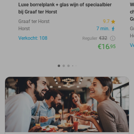
Luxe borrelplank + glas wijn of speciaalbier
W
bij Graaf ter Horst
c
G
Graaf ter Horst
9.7
Horst
7 min.
G
H
Verkocht: 108
€32
Regulier
€16
V
,95