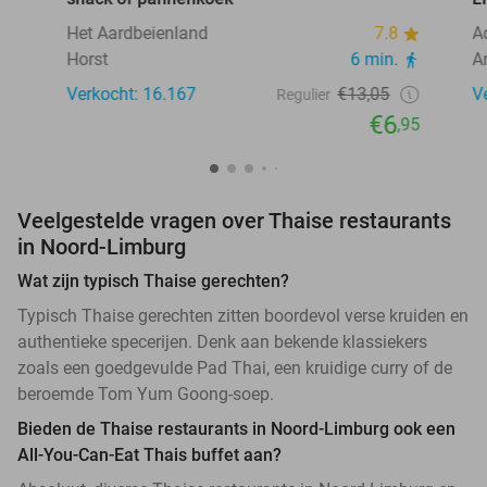
Het Aardbeienland
7.8
A
Horst
6 min.
A
Verkocht: 16.167
€13,05
V
Regulier
€6
,95
Veelgestelde vragen over Thaise restaurants
in Noord-Limburg
Wat zijn typisch Thaise gerechten?
Typisch Thaise gerechten zitten boordevol verse kruiden en
authentieke specerijen. Denk aan bekende klassiekers
zoals een goedgevulde Pad Thai, een kruidige curry of de
beroemde Tom Yum Goong-soep.
Bieden de Thaise restaurants in Noord-Limburg ook een
All-You-Can-Eat Thais buffet aan?