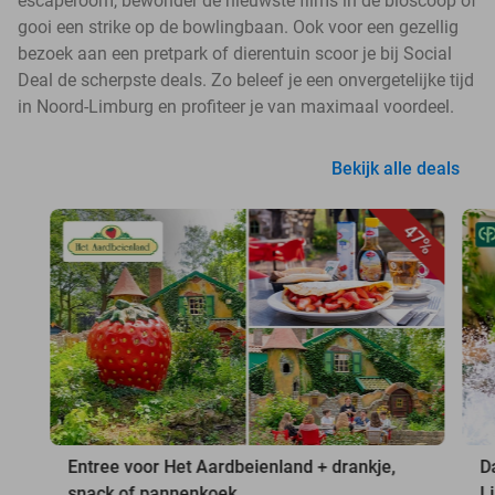
escaperoom, bewonder de nieuwste films in de bioscoop of
gooi een strike op de bowlingbaan. Ook voor een gezellig
bezoek aan een pretpark of dierentuin scoor je bij Social
Deal de scherpste deals. Zo beleef je een onvergetelijke tijd
in Noord-Limburg en profiteer je van maximaal voordeel.
Bekijk alle deals
47%
Entree voor Het Aardbeienland + drankje,
D
snack of pannenkoek
L