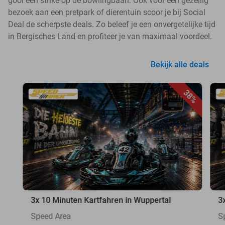
gooi een strike op de bowlingbaan. Ook voor een gezellig
bezoek aan een pretpark of dierentuin scoor je bij Social
Deal de scherpste deals. Zo beleef je een onvergetelijke tijd
in Bergisches Land en profiteer je van maximaal voordeel.
Bekijk alle deals
38%
3x 10 Minuten Kartfahren in Wuppertal
3
Speed Area
S