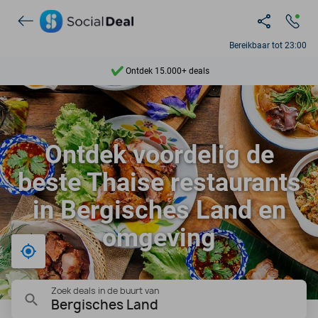
Bereikbaar tot 23:00
Ontdek 15.000+ deals
7 dagen per week beschikbaar
10+ miljoen leden
Ontdek voordelig de
9,4
beste Thaise restaurants
Ontdek 15.000+ deals
in Bergisches Land en
omgeving
Bij mij in de buurt
Zoek deals in de buurt van
Bergisches Land