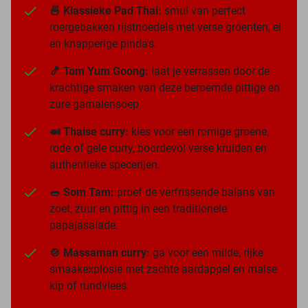
🍜 Klassieke Pad Thai:
smul van perfect
roergebakken rijstnoedels met verse groenten, ei
en knapperige pinda's.
🍤 Tom Yum Goong:
laat je verrassen door de
krachtige smaken van deze beroemde pittige en
zure garnalensoep.
🍛 Thaise curry:
kies voor een romige groene,
rode of gele curry, boordevol verse kruiden en
authentieke specerijen.
🥗 Som Tam:
proef de verfrissende balans van
zoet, zuur en pittig in een traditionele
papajasalade.
🍲 Massaman curry:
ga voor een milde, rijke
smaakexplosie met zachte aardappel en malse
kip of rundvlees.