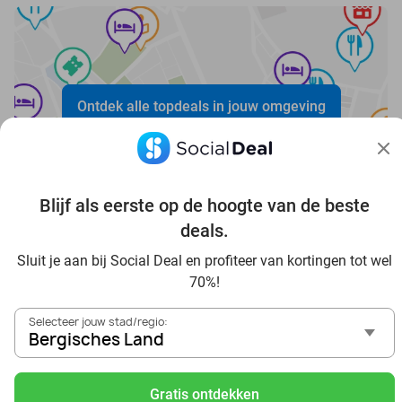
Ontdek alle topdeals in jouw omgeving
Blijf als eerste op de hoogte van de beste
deals.
Sluit je aan bij Social Deal en profiteer van kortingen tot wel
Voordelig genieten in Bergisches Land: haal deal-
70%!
inspiratie uit onze blogs
In die Sauna in Bergisches Land und Umgebung
Selecteer jouw stad/regio:
Tagesausflug zum Movie Park Germany mit Rabatt, von
Bergisches Land
Bergisches Land aus
Frühstück & Mittagessen in Bergisches Land
Gratis ontdekken
Reise von Bergisches Land aus und erlebe einen