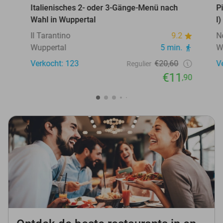
Italienisches 2- oder 3-Gänge-Menü nach
P
Wahl in Wuppertal
l
Il Tarantino
9.2
N
Wuppertal
5 min.
W
Verkocht: 123
€20,60
V
Regulier
€11
,90