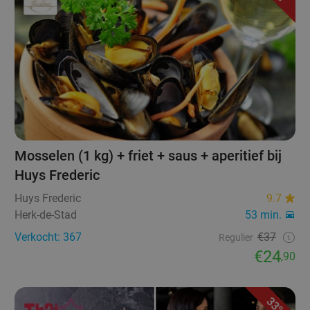
Mosselen (1 kg) + friet + saus + aperitief bij
Huys Frederic
Huys Frederic
9.7
Herk-de-Stad
53 min.
Verkocht: 367
€37
Regulier
€24
,90
33%