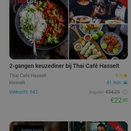
2-gangen keuzediner bij Thai Café Hasselt
Thai Café Hasselt
9.6
Hasselt
41 min.
Verkocht: 643
€34,25
Regulier
€22
,90
31%