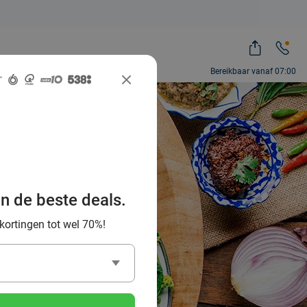
Bereikbaar vanaf 07:00
te Thaise
eleen en
an de beste deals.
 kortingen tot wel 70%!