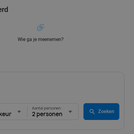
erd
Wie ga je meenemen?
Aantal personen:
Zoeken
keur
2 personen