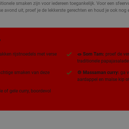
itionele smaken zijn voor iedereen toegankelijk. Voor een sfeervo
se avond uit, proef je de lekkerste gerechten en houd je ook nog 
?
akken rijstnoedels met verse
🥗 Som Tam:
proef de ver
traditionele papajasalade
rachtige smaken van deze
🍲 Massaman curry:
ga v
aardappel en malse kip of
e of gele curry, boordevol