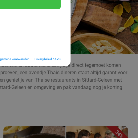
lgemene voorwaarden
Privacybeleid / AVG
kosmelk en authentieke curry’s je direct tegemoet komen
 proeven, een avondje Thais dineren staat altijd garant voor
 en geniet je van Thaise restaurants in Sittard-Geleen met
 Sittard-Geleen en omgeving en pak vandaag nog je korting
34%