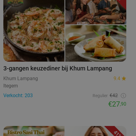
3-gangen keuzediner bij Khum Lampang
Khum Lampang
9.4
Itegem
Verkocht: 203
€42
Regulier
€27
,90
41%