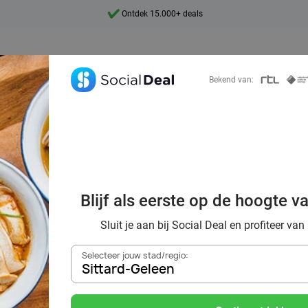
7 dagen per week beschikbaar
10+ miljoen leden
9,4
Bekend van:
Ontdek 15.000+ deals
oordelig de bes
ants in Sittard-G
Blijf als eerste op de hoogte v
omgeving
Sluit je aan bij Social Deal en profiteer van
Selecteer jouw stad/regio:
Sittard-Geleen
Zoek deals in de buurt van
Sittard-Geleen