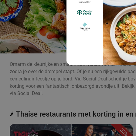
Omarm de kleurrijke en smaakvolle wereld van de Thaise ke
zodra je over de drempel stapt. Of je nu een rijkgevulde pa
een culinair feestje op je bord. Via Social Deal schuif je b
korting voor een fantastisch, onbezorgd avondje uit. Bekijk
via Social Deal.
Thaise restaurants met korting in en 
🌶️
33%