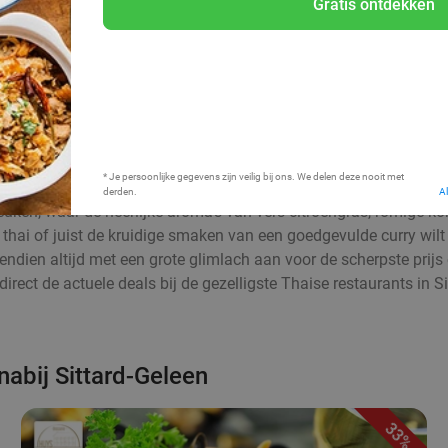
Gratis ontdekken
Bij mij in de buurt
* Je persoonlijke gegevens zijn veilig bij ons. We delen deze nooit met
derden.
A
uken, waar de heerlijke aroma’s van vers citroengras, romige ko
d thai of juist de kruidige smaken van een goedgevulde curry wilt
ovendien altijd met een grote glimlach aan voor de scherpste prijs
 direct de actuele deals bij de gezelligste Thaise restaurants in
nabij Sittard-Geleen
33%