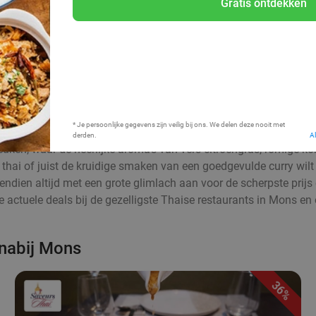
Gratis ontdekken
Bij mij in de buurt
* Je persoonlijke gegevens zijn veilig bij ons. We delen deze nooit met
derden.
A
uken, waar de heerlijke aroma’s van vers citroengras, romige ko
d thai of juist de kruidige smaken van een goedgevulde curry wilt
ovendien altijd met een grote glimlach aan voor de scherpste prij
de actuele deals bij de gezelligste Thaise restaurants in Mons e
 nabij Mons
36%