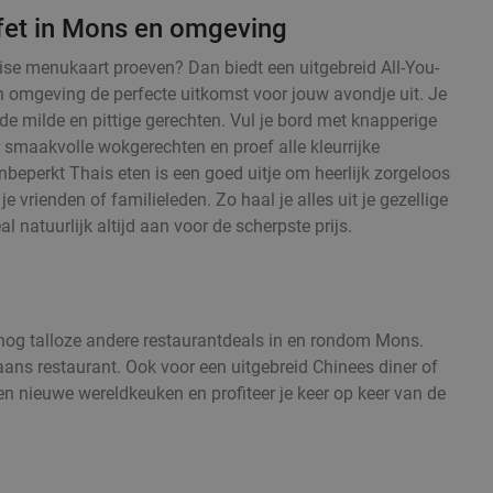
fet in Mons en omgeving
haise menukaart proeven? Dan biedt een uitgebreid All-You-
n omgeving de perfecte uitkomst voor jouw avondje uit. Je
de milde en pittige gerechten. Vul je bord met knapperige
r smaakvolle wokgerechten en proef alle kleurrijke
eperkt Thais eten is een goed uitje om heerlijk zorgeloos
 je vrienden of familieleden. Zo haal je alles uit je gezellige
l natuurlijk altijd aan voor de scherpste prijs.
n nog talloze andere restaurantdeals in en rondom Mons.
iaans restaurant. Ook voor een uitgebreid Chinees diner of
en nieuwe wereldkeuken en profiteer je keer op keer van de