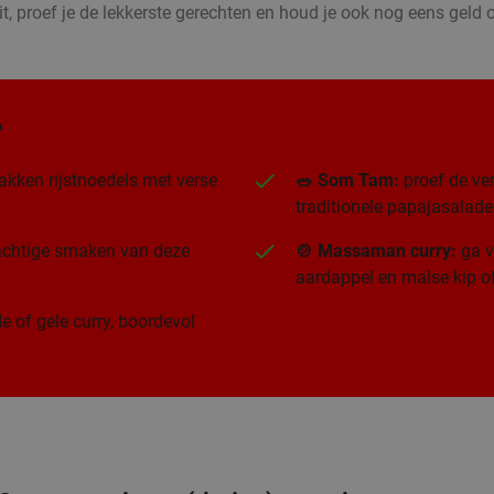
t, proef je de lekkerste gerechten en houd je ook nog eens geld o
?
akken rijstnoedels met verse
🥗 Som Tam:
proef de ver
traditionele papajasalade
rachtige smaken van deze
🍲 Massaman curry:
ga v
aardappel en malse kip of
e of gele curry, boordevol