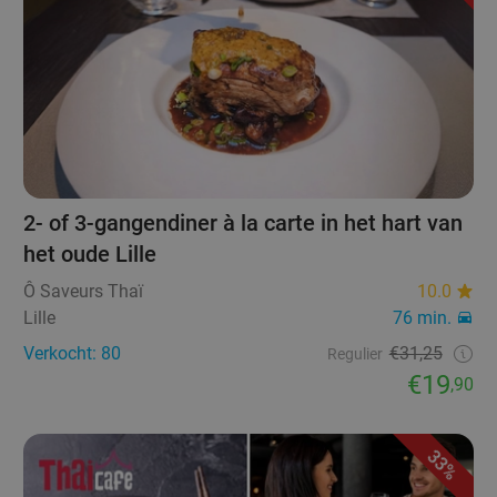
2- of 3-gangendiner à la carte in het hart van
het oude Lille
Ô Saveurs Thaï
10.0
Lille
76 min.
Verkocht: 80
€31,25
Regulier
€19
,90
33%