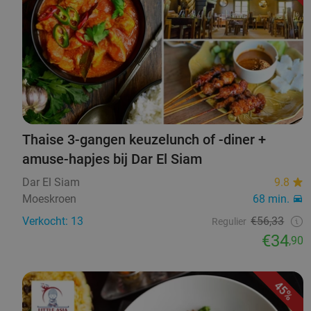
Thaise 3-gangen keuzelunch of -diner +
amuse-hapjes bij Dar El Siam
Dar El Siam
9.8
Moeskroen
68 min.
Verkocht: 13
€56,33
Regulier
€34
,90
45%