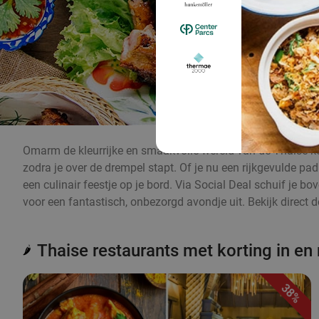
Omarm de kleurrijke en smaakvolle wereld van de Thaise ke
zodra je over de drempel stapt. Of je nu een rijkgevulde pa
een culinair feestje op je bord. Via Social Deal schuif je b
voor een fantastisch, onbezorgd avondje uit. Bekijk direct 
Thaise restaurants met korting in en
🌶️
38%