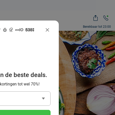
Bereikbaar tot 23:00
te Thaise
an de beste deals.
omgeving
 kortingen tot wel 70%!