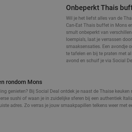
Onbeperkt Thais buf
Wil je het liefst alles van de T
Can-Eat Thais buffet in Mons e
smult onbeperkt van verschillen
loempia’s, laat je verrassen doo
smaaksensaties. Een avondje onb
te tafelen en bij te praten met al
avond en schuif je via Social Dea
n en rondom Mons
leving genieten? Bij Social Deal ontdek je naast de Thaise keuke
rse sushi of waan je in zuidelijke sferen bij een authentiek Ital
juiste adres. Zo verras je jouw smaakpapillen telkens weer met e