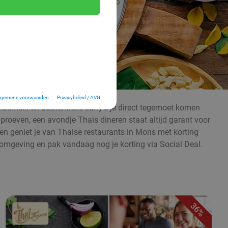
lgemene voorwaarden
Privacybeleid / AVG
kosmelk en authentieke curry’s je direct tegemoet komen
 proeven, een avondje Thais dineren staat altijd garant voor
s en geniet je van Thaise restaurants in Mons met korting
n omgeving en pak vandaag nog je korting via Social Deal.
36%