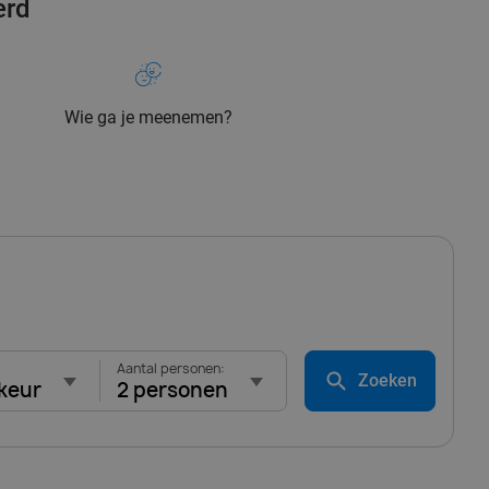
erd
Wie ga je meenemen?
Aantal personen:
Zoeken
keur
2 personen