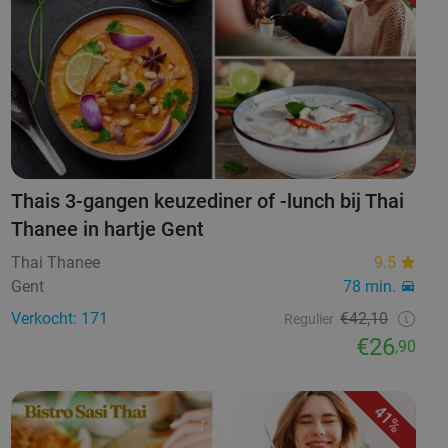
Thais 3-gangen keuzediner of -lunch bij Thai
Thanee in hartje Gent
Thai Thanee
9.5
Gent
78 min.
Verkocht: 171
€42,10
Regulier
€26
,90
41%