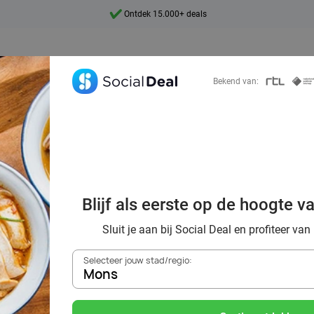
Ontdek 15.000+ deals
7 dagen per week beschikbaar
10+ miljoen leden
Bekend van:
9,4
Ontdek 15.000+ deals
oordelig de bes
Blijf als eerste op de hoogte v
ants in Mons en 
Sluit je aan bij Social Deal en profiteer van
Selecteer jouw stad/regio:
Mons
Zoek deals in de buurt van
Mons