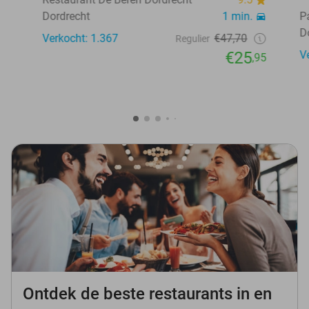
Dordrecht
1 min.
P
D
Verkocht: 1.367
€47,70
Regulier
€25
V
,95
Ontdek de beste restaurants in en