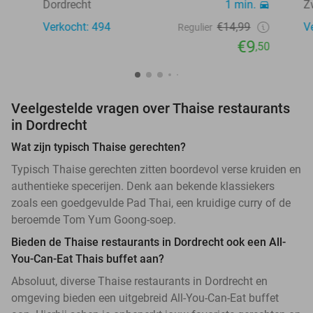
Dordrecht
1 min.
Z
Verkocht: 494
€14,99
V
Regulier
€9
,50
Veelgestelde vragen over Thaise restaurants
in Dordrecht
Wat zijn typisch Thaise gerechten?
Typisch Thaise gerechten zitten boordevol verse kruiden en
authentieke specerijen. Denk aan bekende klassiekers
zoals een goedgevulde Pad Thai, een kruidige curry of de
beroemde Tom Yum Goong-soep.
Bieden de Thaise restaurants in Dordrecht ook een All-
You-Can-Eat Thais buffet aan?
Absoluut, diverse Thaise restaurants in Dordrecht en
omgeving bieden een uitgebreid All-You-Can-Eat buffet