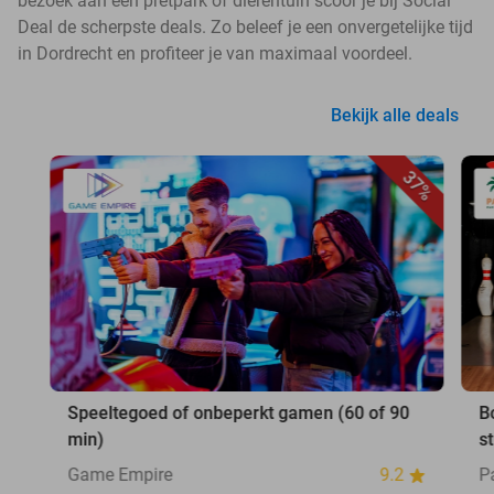
bezoek aan een pretpark of dierentuin scoor je bij Social
Deal de scherpste deals. Zo beleef je een onvergetelijke tijd
in Dordrecht en profiteer je van maximaal voordeel.
Bekijk alle deals
37%
Speeltegoed of onbeperkt gamen (60 of 90
B
min)
s
Game Empire
9.2
P