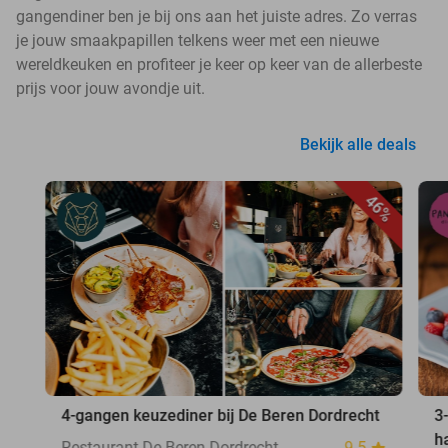
gangendiner ben je bij ons aan het juiste adres. Zo verras
je jouw smaakpapillen telkens weer met een nieuwe
wereldkeuken en profiteer je keer op keer van de allerbeste
prijs voor jouw avondje uit.
Bekijk alle deals
46%
4-gangen keuzediner bij De Beren Dordrecht
3
h
Restaurant De Beren Dordrecht
9.5