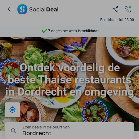
Ontdek 15.000+ deals
Bereikbaar tot 23:00
7 dagen per week beschikbaar
10+ miljoen leden
9,4
Ontdek voordelig de
Ontdek 15.000+ deals
beste Thaise restaurants
in Dordrecht en omgeving
Bij mij in de buurt
Zoek deals in de buurt van
Dordrecht