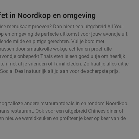
fet in Noordkop en omgeving
haise menukaart proeven? Dan biedt een uitgebreid All-You-
op en omgeving de perfecte uitkomst voor jouw avondje uit.
ende milde en pittige gerechten. Vul je bord met
errassen door smaakvolle wokgerechten en proef alle
avondje onbeperkt Thais eten is een goed uitje om heerlijk
ten met al je vrienden of familieleden. Zo haal je alles uit je
Social Deal natuurlijk altijd aan voor de scherpste prijs.
n nog talloze andere restaurantdeals in en rondom Noordkop.
iaans restaurant. Ook voor een uitgebreid Chinees diner of
en nieuwe wereldkeuken en profiteer je keer op keer van de