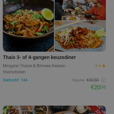
Thais 3- of 4-gangen keuzediner
Mingalar Thaise & Birmees Keuken
9.4
Voorschoten
Verkocht: 144
€30,50
Regulier
€20
,95
32%