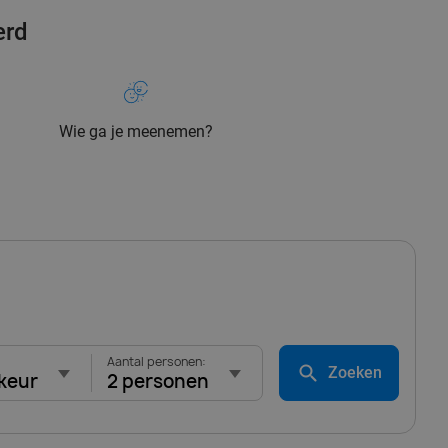
erd
Wie ga je meenemen?
Aantal personen:
Zoeken
keur
2 personen