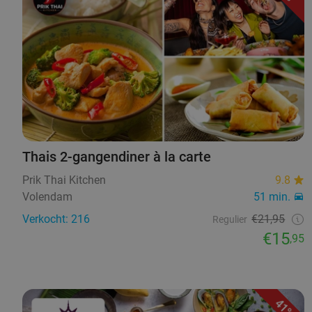
Thais 2-gangendiner à la carte
Prik Thai Kitchen
9.8
Volendam
51 min.
Verkocht: 216
€21,95
Regulier
€15
,95
41%