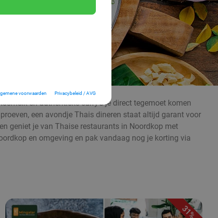
lgemene voorwaarden
Privacybeleid / AVG
kosmelk en authentieke curry’s je direct tegemoet komen
 proeven, een avondje Thais dineren staat altijd garant voor
s en geniet je van Thaise restaurants in Noordkop met
n Noordkop en omgeving en pak vandaag nog je korting via
31%