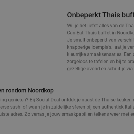
Onbeperkt Thais buf
Wil je het liefst alles van de T
Can-Eat Thais buffet in Noordk
Je smult onbeperkt van verschill
knapperige loempia’s, laat je v
kleurrijke smaaksensaties. Een 
zorgeloos te tafelen en bij te pra
gezellige avond en schuif je via 
n en rondom Noordkop
leving genieten? Bij Social Deal ontdek je naast de Thaise keuke
rse sushi of waan je in zuidelijke sferen bij een authentiek Ital
juiste adres. Zo verras je jouw smaakpapillen telkens weer met e