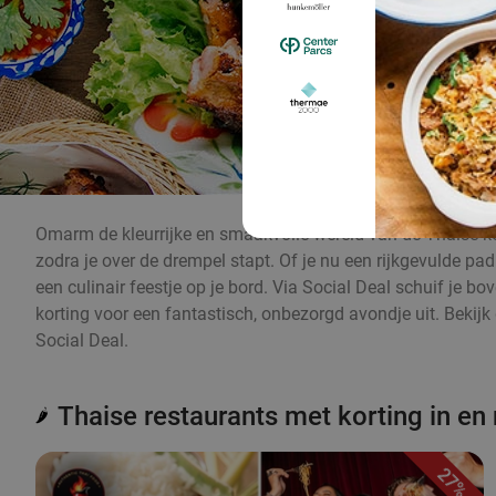
Omarm de kleurrijke en smaakvolle wereld van de Thaise ke
zodra je over de drempel stapt. Of je nu een rijkgevulde pa
een culinair feestje op je bord. Via Social Deal schuif je b
korting voor een fantastisch, onbezorgd avondje uit. Bekijk
Social Deal.
Thaise restaurants met korting in en
🌶️
27%