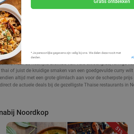
Gratis ontdekken
Bij mij in de buurt
* Je persoonlijke gegevens zijn veilig bij ons. We delen deze nooit met
derden.
A
uken, waar de heerlijke aroma’s van vers citroengras, romige ko
d thai of juist de kruidige smaken van een goedgevulde curry wilt
ovendien altijd met een grote glimlach aan voor de scherpste prij
 direct de actuele deals bij de gezelligste Thaise restaurants i
 nabij Noordkop
51%