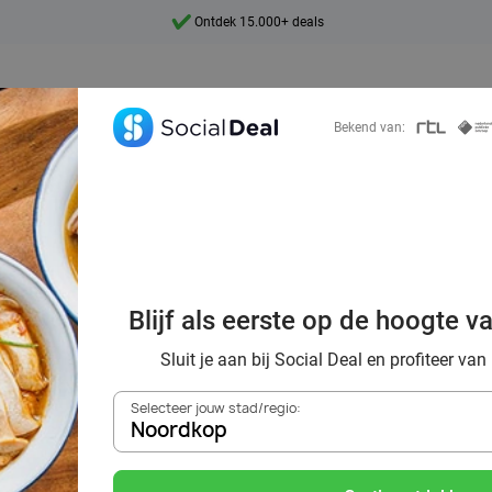
Ontdek 15.000+ deals
7 dagen per week beschikbaar
10+ miljoen leden
Bekend van:
9,4
Ontdek 15.000+ deals
oordelig de bes
Blijf als eerste op de hoogte v
ts in Noordkop e
Sluit je aan bij Social Deal en profiteer van
Selecteer jouw stad/regio:
Noordkop
Zoek deals in de buurt van
Noordkop