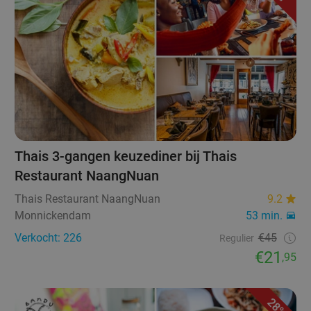
Thais 3-gangen keuzediner bij Thais
Restaurant NaangNuan
Thais Restaurant NaangNuan
9.2
Monnickendam
53 min.
Verkocht: 226
€45
Regulier
€21
,95
28%