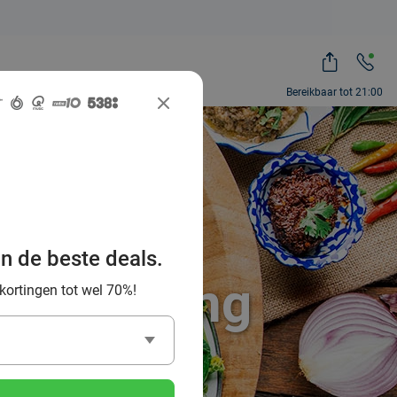
Bereikbaar tot 21:00
te Thaise
an de beste deals.
n omgeving
 kortingen tot wel 70%!