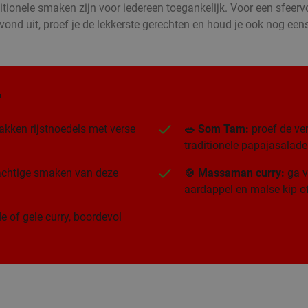
itionele smaken zijn voor iedereen toegankelijk. Voor een sfeervo
vond uit, proef je de lekkerste gerechten en houd je ook nog eens
?
akken rijstnoedels met verse
🥗 Som Tam:
proef de ver
traditionele papajasalade
rachtige smaken van deze
🍲 Massaman curry:
ga v
aardappel en malse kip of
e of gele curry, boordevol