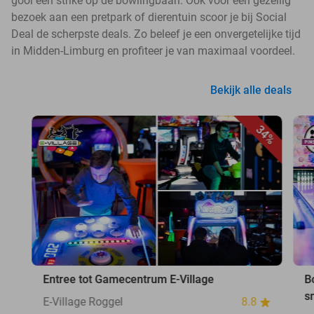
gooi een strike op de bowlingbaan. Ook voor een gezellig
bezoek aan een pretpark of dierentuin scoor je bij Social
Deal de scherpste deals. Zo beleef je een onvergetelijke tijd
in Midden-Limburg en profiteer je van maximaal voordeel.
Bekijk alle deals
34%
Entree tot Gamecentrum E-Village
B
s
E-Village Roggel
8.8