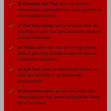
🍜 Klassieke Pad Thai:
smul van perfect
roergebakken rijstnoedels met verse groenten, ei
en knapperige pinda's.
🍤 Tom Yum Goong:
laat je verrassen door de
krachtige smaken van deze beroemde pittige en
zure garnalensoep.
🍛 Thaise curry:
kies voor een romige groene,
rode of gele curry, boordevol verse kruiden en
authentieke specerijen.
🥗 Som Tam:
proef de verfrissende balans van
zoet, zuur en pittig in een traditionele
papajasalade.
🍲 Massaman curry:
ga voor een milde, rijke
smaakexplosie met zachte aardappel en malse
kip of rundvlees.