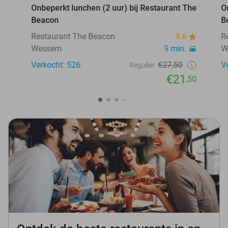
Onbeperkt lunchen (2 uur) bij Restaurant The
O
Beacon
B
Restaurant The Beacon
9.6
R
Wessem
9 min.
W
Verkocht: 526
€27,50
V
Regulier
€21
,50