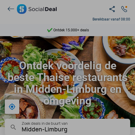
Bereikbaar vanaf 08:00
Ontdek 15.000+ deals
7 dagen per week beschikbaar
10+ miljoen leden
Ontdek voordelig de
9,4
beste Thaise restaurants
Ontdek 15.000+ deals
in Midden-Limburg en
omgeving
Bij mij in de buurt
Zoek deals in de buurt van
Midden-Limburg