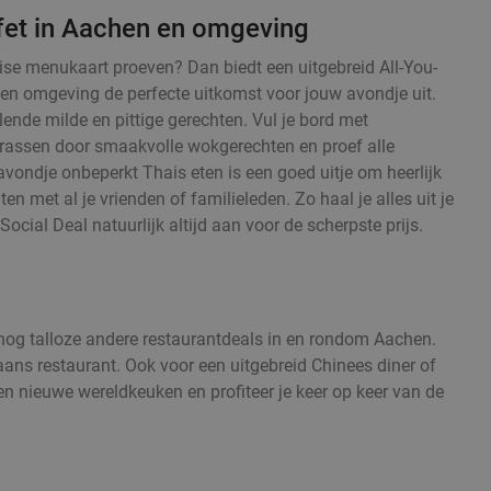
fet in Aachen en omgeving
haise menukaart proeven? Dan biedt een uitgebreid All-You-
 en omgeving de perfecte uitkomst voor jouw avondje uit.
ende milde en pittige gerechten. Vul je bord met
errassen door smaakvolle wokgerechten en proef alle
avondje onbeperkt Thais eten is een goed uitje om heerlijk
ten met al je vrienden of familieleden. Zo haal je alles uit je
Social Deal natuurlijk altijd aan voor de scherpste prijs.
n nog talloze andere restaurantdeals in en rondom Aachen.
iaans restaurant. Ook voor een uitgebreid Chinees diner of
en nieuwe wereldkeuken en profiteer je keer op keer van de