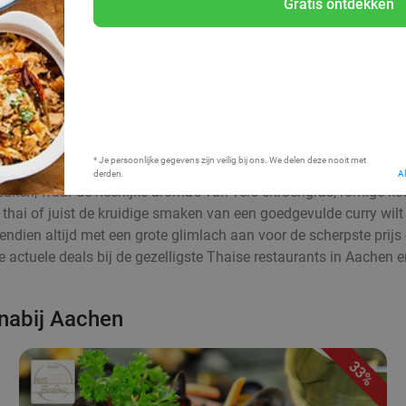
Gratis ontdekken
Bij mij in de buurt
* Je persoonlijke gegevens zijn veilig bij ons. We delen deze nooit met
derden.
A
uken, waar de heerlijke aroma’s van vers citroengras, romige ko
d thai of juist de kruidige smaken van een goedgevulde curry wilt
ovendien altijd met een grote glimlach aan voor de scherpste prij
de actuele deals bij de gezelligste Thaise restaurants in Aachen
 nabij Aachen
33%