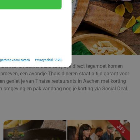
lgemene voorwaarden
Privacybeleid / AVG
kosmelk en authentieke curry’s je direct tegemoet komen
 proeven, een avondje Thais dineren staat altijd garant voor
s en geniet je van Thaise restaurants in Aachen met korting
 en omgeving en pak vandaag nog je korting via Social Deal.
34%