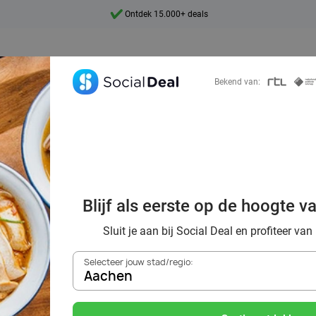
Ontdek 15.000+ deals
7 dagen per week beschikbaar
10+ miljoen leden
Bekend van:
9,4
Ontdek 15.000+ deals
oordelig de bes
Blijf als eerste op de hoogte v
nts in Aachen en
Sluit je aan bij Social Deal en profiteer van
Selecteer jouw stad/regio:
Aachen
Zoek deals in de buurt van
Aachen