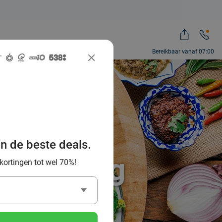
Bereikbaar vanaf 07:00
te Thaise
an de beste deals.
 omgeving
 kortingen tot wel 70%!