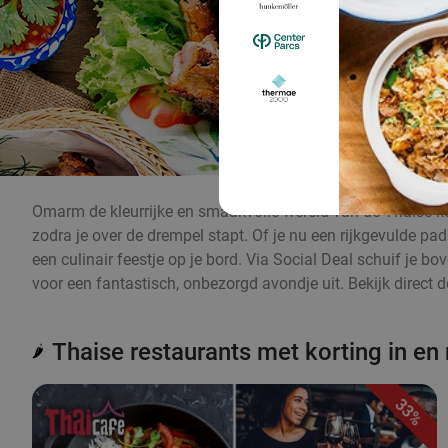
Omarm de kleurrijke en smaakvolle wereld van de Thaise ke
zodra je over de drempel stapt. Of je nu een rijkgevulde pa
een culinair feestje op je bord. Via Social Deal schuif je b
voor een fantastisch, onbezorgd avondje uit. Bekijk direct 
Thaise restaurants met korting in en
🌶️
33%