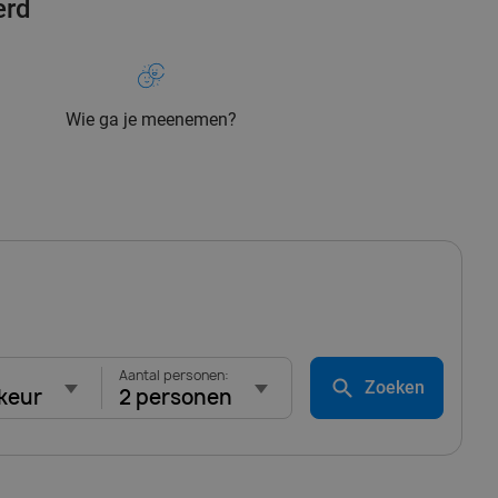
erd
Wie ga je meenemen?
Aantal personen:
Zoeken
keur
2 personen