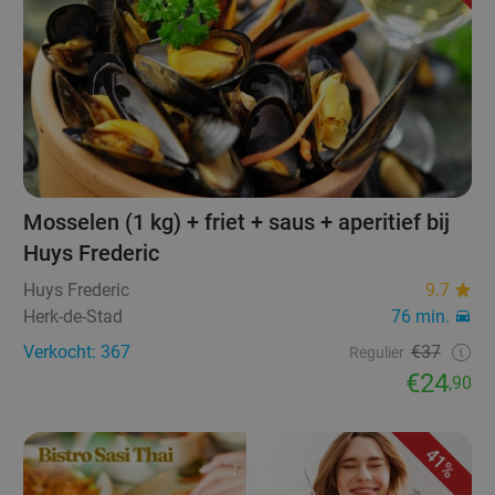
Mosselen (1 kg) + friet + saus + aperitief bij
Huys Frederic
Huys Frederic
9.7
Herk-de-Stad
76 min.
Verkocht: 367
€37
Regulier
€24
,90
41%