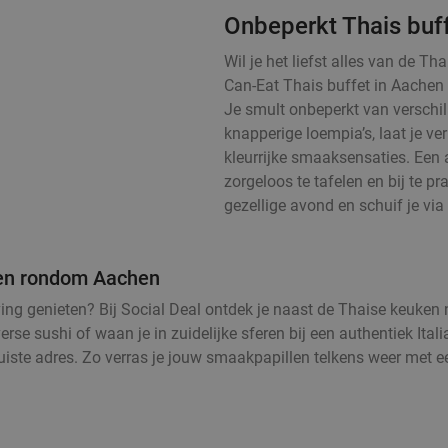
Onbeperkt Thais buf
Wil je het liefst alles van de T
Can-Eat Thais buffet in Aachen
Je smult onbeperkt van verschill
knapperige loempia’s, laat je v
kleurrijke smaaksensaties. Een 
zorgeloos te tafelen en bij te pra
gezellige avond en schuif je via 
n en rondom Aachen
eving genieten? Bij Social Deal ontdek je naast de Thaise keuke
rse sushi of waan je in zuidelijke sferen bij een authentiek Ital
juiste adres. Zo verras je jouw smaakpapillen telkens weer met e