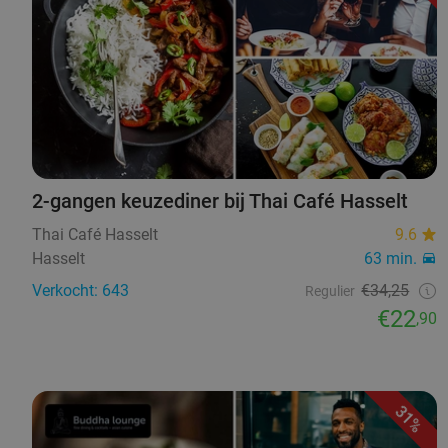
2-gangen keuzediner bij Thai Café Hasselt
Thai Café Hasselt
9.6
Hasselt
63 min.
Verkocht: 643
€34,25
Regulier
€22
,90
31%