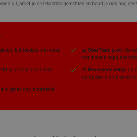
vond uit, proef je de lekkerste gerechten en houd je ook nog eens
?
akken rijstnoedels met verse
🥗 Som Tam:
proef de ver
traditionele papajasalade
rachtige smaken van deze
🍲 Massaman curry:
ga v
aardappel en malse kip of
e of gele curry, boordevol