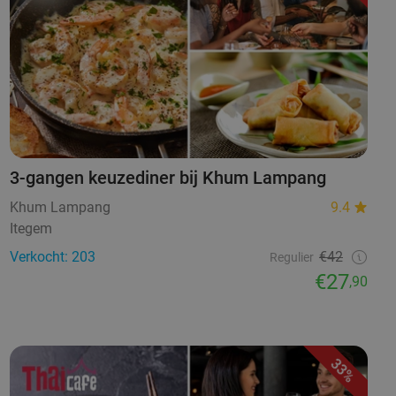
3-gangen keuzediner bij Khum Lampang
Khum Lampang
9.4
Itegem
Verkocht: 203
€42
Regulier
€27
,90
33%