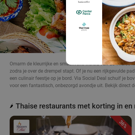
Omarm de kleurrijke en smaakvolle wereld van de Thaise ke
zodra je over de drempel stapt. Of je nu een rijkgevulde pa
een culinair feestje op je bord. Via Social Deal schuif je b
voor een fantastisch, onbezorgd avondje uit. Bekijk direct 
Thaise restaurants met korting in en
🌶️
36%