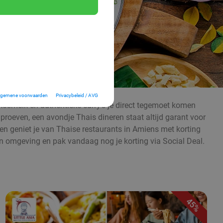
lgemene voorwaarden
Privacybeleid / AVG
kosmelk en authentieke curry’s je direct tegemoet komen
 proeven, een avondje Thais dineren staat altijd garant voor
s en geniet je van Thaise restaurants in Amiens met korting
 en omgeving en pak vandaag nog je korting via Social Deal.
45%