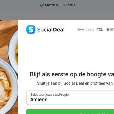
Ontdek 15.000+ deals
7 dagen per week beschikbaar
10+ miljoen leden
Bekend van:
9,4
Ontdek 15.000+ deals
oordelig de bes
Blijf als eerste op de hoogte v
nts in Amiens en
Sluit je aan bij Social Deal en profiteer van
Selecteer jouw stad/regio:
Amiens
Zoek deals in de buurt van
Amiens