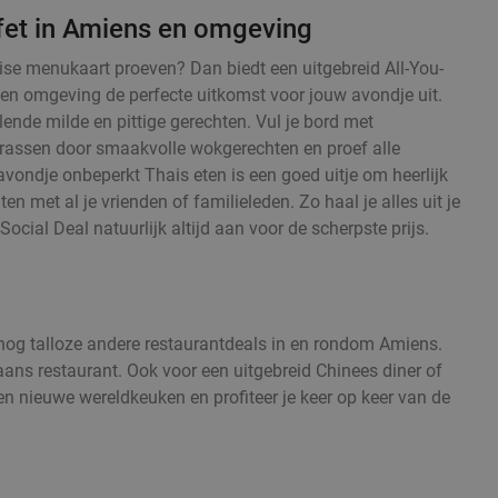
fet in Amiens en omgeving
haise menukaart proeven? Dan biedt een uitgebreid All-You-
 en omgeving de perfecte uitkomst voor jouw avondje uit.
ende milde en pittige gerechten. Vul je bord met
errassen door smaakvolle wokgerechten en proef alle
avondje onbeperkt Thais eten is een goed uitje om heerlijk
ten met al je vrienden of familieleden. Zo haal je alles uit je
Social Deal natuurlijk altijd aan voor de scherpste prijs.
n nog talloze andere restaurantdeals in en rondom Amiens.
iaans restaurant. Ook voor een uitgebreid Chinees diner of
en nieuwe wereldkeuken en profiteer je keer op keer van de