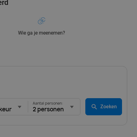
erd
Wie ga je meenemen?
Aantal personen:
Zoeken
keur
2 personen