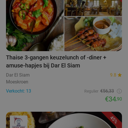
Thaise 3-gangen keuzelunch of -diner +
amuse-hapjes bij Dar El Siam
Dar El Siam
9.8
Moeskroen
Verkocht: 13
€56,33
Regulier
€34
,90
45%