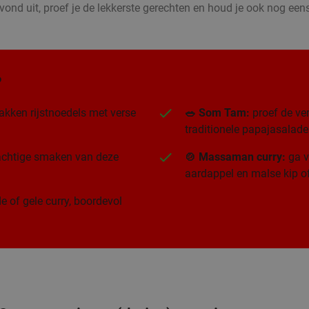
vond uit, proef je de lekkerste gerechten en houd je ook nog eens
?
akken rijstnoedels met verse
🥗 Som Tam:
proef de ver
traditionele papajasalade
rachtige smaken van deze
🍲 Massaman curry:
ga v
aardappel en malse kip of
e of gele curry, boordevol