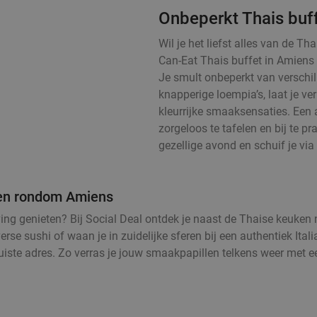
Onbeperkt Thais buf
Wil je het liefst alles van de T
Can-Eat Thais buffet in Amiens
Je smult onbeperkt van verschill
knapperige loempia’s, laat je v
kleurrijke smaaksensaties. Een 
zorgeloos te tafelen en bij te pra
gezellige avond en schuif je via 
n en rondom Amiens
eving genieten? Bij Social Deal ontdek je naast de Thaise keuke
rse sushi of waan je in zuidelijke sferen bij een authentiek Ital
juiste adres. Zo verras je jouw smaakpapillen telkens weer met e