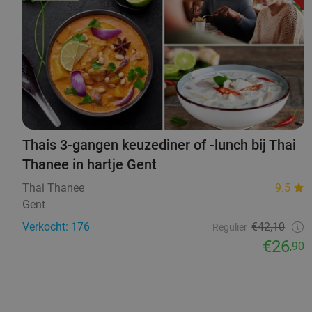
Thais 3-gangen keuzediner of -lunch bij Thai
Thanee in hartje Gent
Thai Thanee
9.5
Gent
Verkocht: 176
€42,10
Regulier
€26
,90