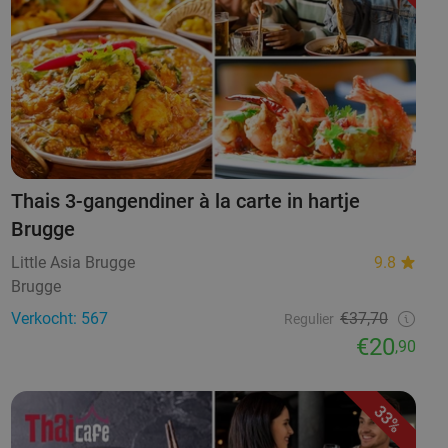
Thais 3-gangendiner à la carte in hartje
Brugge
Little Asia Brugge
9.8
Brugge
Verkocht: 567
€37,70
Regulier
€20
,90
33%