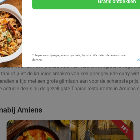
Gratis ontdekken
Bij mij in de buurt
* Je persoonlijke gegevens zijn veilig bij ons. We delen deze nooit met
derden.
A
uken, waar de heerlijke aroma’s van vers citroengras, romige ko
d thai of juist de kruidige smaken van een goedgevulde curry wilt
ovendien altijd met een grote glimlach aan voor de scherpste prij
de actuele deals bij de gezelligste Thaise restaurants in Amiens
 nabij Amiens
38%