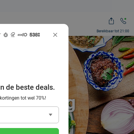
Bereikbaar tot 21:00
te Thaise
an de beste deals.
 omgeving
 kortingen tot wel 70%!