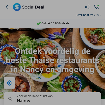
Bereikbaar tot 23:00
Ontdek 15.000+ deals
7 dagen per week beschikbaar
10+ miljoen leden
Ontdek voordelig de
9,4
beste Thaise restaurants
Ontdek 15.000+ deals
in Nancy en omgeving
Bij mij in de buurt
Zoek deals in de buurt van
Nancy