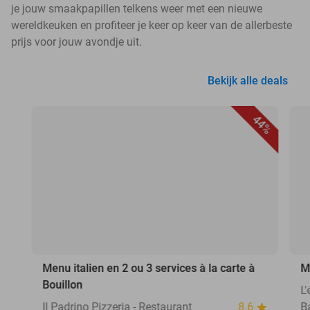
je jouw smaakpapillen telkens weer met een nieuwe
wereldkeuken en profiteer je keer op keer van de allerbeste
prijs voor jouw avondje uit.
Bekijk alle deals
44%
Menu italien en 2 ou 3 services à la carte à
M
Bouillon
L
Il Padrino Pizzeria - Restaurant
8.6
B