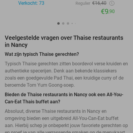
Verkocht: 73
€16,40
Regulier
€9
,90
Veelgestelde vragen over Thaise restaurants
in Nancy
Wat zijn typisch Thaise gerechten?
Typisch Thaise gerechten zitten boordevol verse kruiden en
authentieke specerijen. Denk aan bekende klassiekers
zoals een goedgevulde Pad Thai, een kruidige curry of de
beroemde Tom Yum Goong-soep.
Bieden de Thaise restaurants in Nancy ook een All-You-
Can-Eat Thais buffet aan?
Absoluut, diverse Thaise restaurants in Nancy en
omgeving bieden een uitgebreid All-You-Can-Eat buffet
aan. Hierbij schep je onbeperkt jouw favoriete gerechten op
en proef je van alle verrassende smaken op de menukaart.