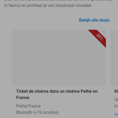
in Nancy en profiteer je van maximaal voordeel.
Bekijk alle deals
40%
Ticket de cinéma dans un cinéma Pathé en
K
France
U
Pathé France
K
Brumath (+76 locaties)
V