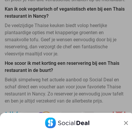
Kan ik ook vegetarisch of veganistisch eten bij een Thais
restaurant in Nancy?
De veelzijdige Thaise keuken biedt volop heerlijke
plantaardige opties met knapperige groenten en
smaakvolle tofu. Geef je wensen eenvoudig door bij je
reservering, dan verzorgt de chef een fantastische
vleesvrije maaltijd voor je.
Hoe scoor ik met korting een reservering bij een Thais
restaurant in de buurt?
Bekijk simpelweg het actuele aanbod op Social Deal en
schaf direct een voucher aan voor jouw favoriete Thaise
restaurant in Nancy. Zo reserveer je eenvoudig jouw tafelt
en ben je altijd verzekerd van de allerbeste prijs.