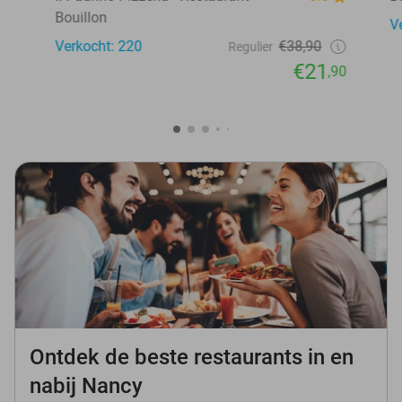
Bouillon
V
Verkocht: 220
€38,90
Regulier
€21
,90
Ontdek de beste restaurants in en
nabij Nancy