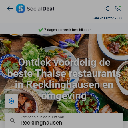
Ontdek 15.000+ deals
Bereikbaar tot 23:00
7 dagen per week beschikbaar
10+ miljoen leden
9,4
Ontdek voordelig de
Ontdek 15.000+ deals
beste Thaise restaurants
in Recklinghausen en
omgeving
Bij mij in de buurt
Zoek deals in de buurt van
Recklinghausen