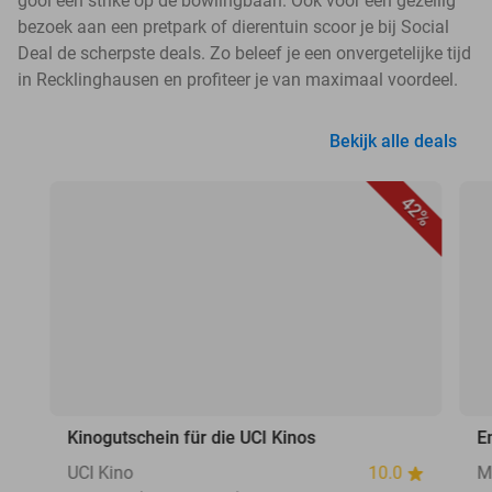
gooi een strike op de bowlingbaan. Ook voor een gezellig
bezoek aan een pretpark of dierentuin scoor je bij Social
Deal de scherpste deals. Zo beleef je een onvergetelijke tijd
in Recklinghausen en profiteer je van maximaal voordeel.
Bekijk alle deals
42%
Kinogutschein für die UCI Kinos
E
UCI Kino
10.0
M