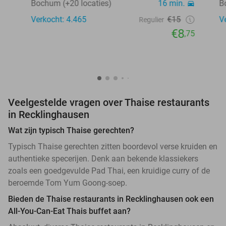
Bochum (+20 locaties)
16 min.
B
Verkocht: 4.465
€15
V
Regulier
€8
,75
Veelgestelde vragen over Thaise restaurants
in Recklinghausen
Wat zijn typisch Thaise gerechten?
Typisch Thaise gerechten zitten boordevol verse kruiden en
authentieke specerijen. Denk aan bekende klassiekers
zoals een goedgevulde Pad Thai, een kruidige curry of de
beroemde Tom Yum Goong-soep.
Bieden de Thaise restaurants in Recklinghausen ook een
All-You-Can-Eat Thais buffet aan?