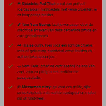
🍜 Klassieke Pad Thai:
smul van perfect
roergebakken rijstnoedels met verse groenten, ei
en knapperige pinda's.
🍤 Tom Yum Goong:
laat je verrassen door de
krachtige smaken van deze beroemde pittige en
zure garnalensoep.
🍛 Thaise curry:
kies voor een romige groene,
rode of gele curry, boordevol verse kruiden en
authentieke specerijen.
🥗 Som Tam:
proef de verfrissende balans van
zoet, zuur en pittig in een traditionele
papajasalade.
🍲 Massaman curry:
ga voor een milde, rijke
smaakexplosie met zachte aardappel en malse
kip of rundvlees.