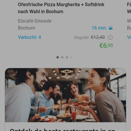
Ofenfrische Pizza Margherita + Softdrink
F
nach Wahl in Bochum
W
Eiscafé Girasole
W
Bochum
16 min.
B
Verkocht: 4
€12,40
V
Regulier
€6
,90