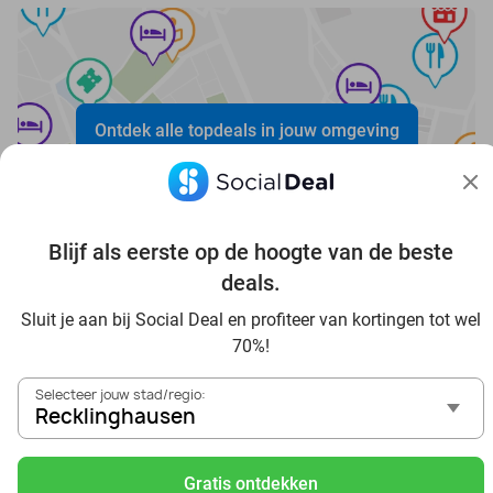
Ontdek alle topdeals in jouw omgeving
Blijf als eerste op de hoogte van de beste
deals.
Sluit je aan bij Social Deal en profiteer van kortingen tot wel
Voordelig genieten in Recklinghausen: haal deal-
70%!
inspiratie uit onze blogs
In die Sauna in Recklinghausen und Umgebung
Selecteer jouw stad/regio:
Tagesausflug zum Movie Park Germany mit Rabatt, von
Recklinghausen
Recklinghausen aus
Frühstück & Mittagessen in Recklinghausen
Gratis ontdekken
Reise von Recklinghausen aus und erlebe einen