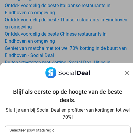
Ontdek voordelig de beste Italiaanse restaurants in
Eindhoven en omgeving
Ontdek voordelig de beste Thaise restaurants in Eindhoven
en omgeving
Ontdek voordelig de beste Chinese restaurants in
Eindhoven en omgeving
Geniet van matcha met tot wel 70% korting in de buurt van
Eindhoven - Social Deal
Buitenactiviteiten met Korting: Social Deal Uitjes in
Eindhoven
Ga voordelig de padelbaan op met Social Deal in de buurt
van Eindhoven
Blijf als eerste op de hoogte van de beste
Geniet van je vakantie in Eindhoven in Nederland met
Social Deal
deals.
Ontdek voordelig Pilates in Eindhoven - Social Deal
Sluit je aan bij Social Deal en profiteer van kortingen tot wel
Ervaar de kwaliteit van het Van der Valk hotel in Eindhoven
70%!
en omgeving
Voordelig genieten bij Sunparks met korting vanuit
Selecteer jouw stad/regio: