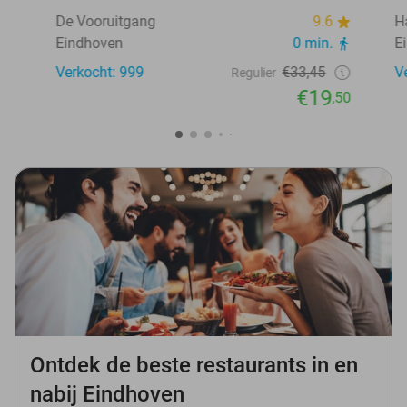
De Vooruitgang
9.6
H
Eindhoven
0 min.
E
Verkocht: 999
€33,45
V
Regulier
€19
,50
Ontdek de beste restaurants in en
nabij Eindhoven