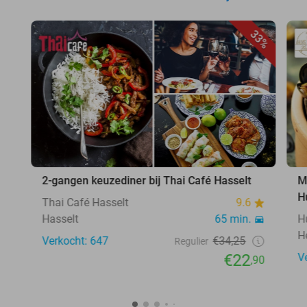
33%
2-gangen keuzediner bij Thai Café Hasselt
M
H
Thai Café Hasselt
9.6
Hasselt
65 min.
H
H
Verkocht: 647
€34,25
Regulier
€22
V
,90