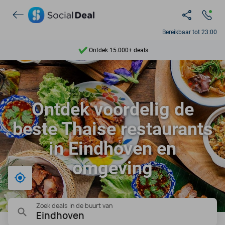
Bereikbaar tot 23:00
Ontdek 15.000+ deals
7 dagen per week beschikbaar
10+ miljoen leden
Ontdek voordelig de
9,4
beste Thaise restaurants
Ontdek 15.000+ deals
in Eindhoven en
omgeving
Bij mij in de buurt
Zoek deals in de buurt van
Eindhoven