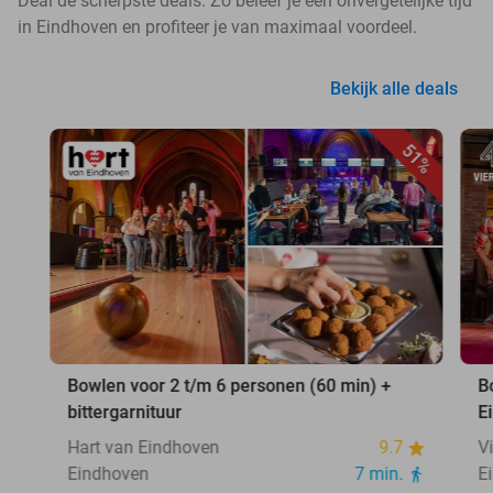
Deal de scherpste deals. Zo beleef je een onvergetelijke tijd
in Eindhoven en profiteer je van maximaal voordeel.
Bekijk alle deals
51%
Bowlen voor 2 t/m 6 personen (60 min) +
B
bittergarnituur
E
Hart van Eindhoven
9.7
V
Eindhoven
7 min.
E