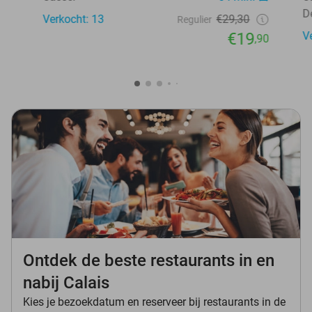
D
Verkocht: 13
€29,30
Regulier
€19
V
,90
Ontdek de beste restaurants in en
nabij Calais
Kies je bezoekdatum en reserveer bij restaurants in de