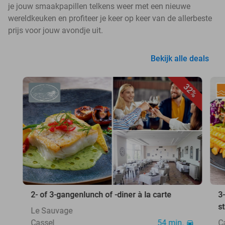
je jouw smaakpapillen telkens weer met een nieuwe
wereldkeuken en profiteer je keer op keer van de allerbeste
prijs voor jouw avondje uit.
Bekijk alle deals
32%
2- of 3-gangenlunch of -diner à la carte
3
s
Le Sauvage
Cassel
54 min.
C