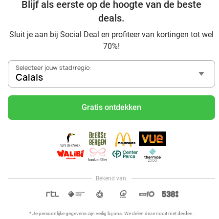
Blijf als eerste op de hoogte van de beste
Ontdek alle topdeals in jouw omgeving
deals.
Sluit je aan bij Social Deal en profiteer van kortingen tot wel
70%!
Selecteer jouw stad/regio:
Calais
Voordelig genieten in Calais: haal deal-inspiratie uit onze
blogs
Gratis ontdekken
Visitez Eauzone SPA à prix réduit à Calais
Allez au spa à Calais et ses environs
Petit-déjeuner et lunch à Calais
Mangez des sushis à Calais
Mangez à volonté à Calais
Bekend van:
Hoi, onze klantenservice is open,
dus als je een vraag hebt helpen
OPEN IN APP
we je graag!
* Je persoonlijke gegevens zijn veilig bij ons. We delen deze nooit met derden.