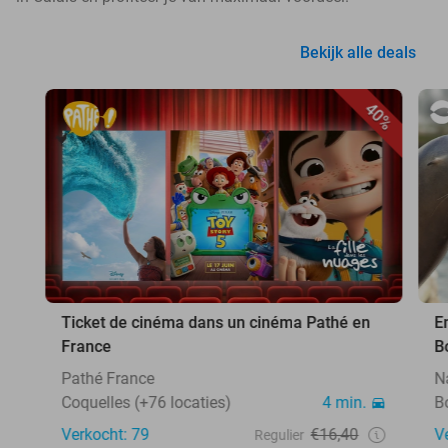
Bekijk alle deals
40%
Ticket de cinéma dans un cinéma Pathé en
E
France
B
Pathé France
N
Coquelles (+76 locaties)
4 min.
B
Verkocht: 79
€16,40
V
Regulier