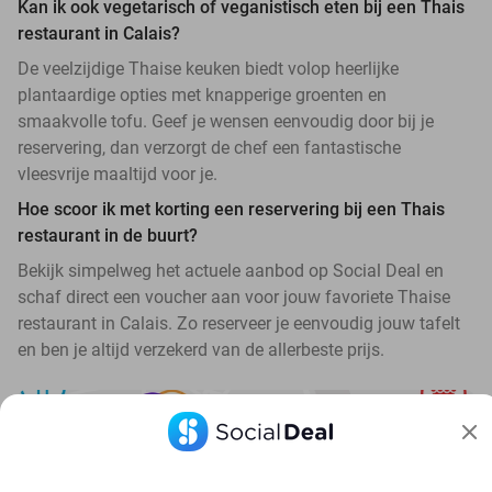
Kan ik ook vegetarisch of veganistisch eten bij een Thais
restaurant in Calais?
De veelzijdige Thaise keuken biedt volop heerlijke
plantaardige opties met knapperige groenten en
smaakvolle tofu. Geef je wensen eenvoudig door bij je
reservering, dan verzorgt de chef een fantastische
vleesvrije maaltijd voor je.
Hoe scoor ik met korting een reservering bij een Thais
restaurant in de buurt?
Bekijk simpelweg het actuele aanbod op Social Deal en
schaf direct een voucher aan voor jouw favoriete Thaise
restaurant in Calais. Zo reserveer je eenvoudig jouw tafelt
en ben je altijd verzekerd van de allerbeste prijs.