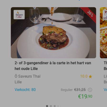
36%
2- of 3-gangendiner à la carte in het hart van
T
het oude Lille
B
Ô Saveurs Thaï
10.0
L
Lille
B
Verkocht: 80
€31,25
V
Regulier
€19
,90