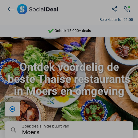
Bereikbaar tot 21:00
Ontdek 15.000+ deals
7 dagen per week beschikbaar
10+ miljoen leden
Ontdek voordelig de
9,4
beste Thaise restaurants
Ontdek 15.000+ deals
in Moers en omgeving
Bij mij in de buurt
Zoek deals in de buurt van
Moers