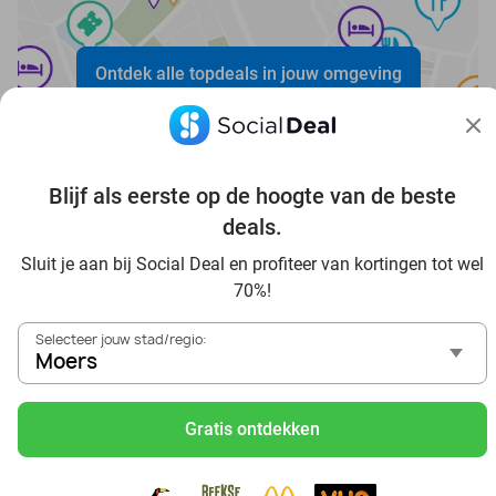
Ontdek alle topdeals in jouw omgeving
Blijf als eerste op de hoogte van de beste
deals.
Sluit je aan bij Social Deal en profiteer van kortingen tot wel
Voordelig genieten in Moers: haal deal-inspiratie uit onze
70%!
blogs
In die Sauna in Moers und Umgebung
Selecteer jouw stad/regio:
Tagesausflug zum Movie Park Germany mit Rabatt, von
Moers
Moers aus
Frühstück & Mittagessen in Moers
Gratis ontdekken
Reise von Moers aus und erlebe einen fantastischen Tag
im Freizeitpark Europa-Park
Besuche das Phantasialand von Moers aus und erlebe