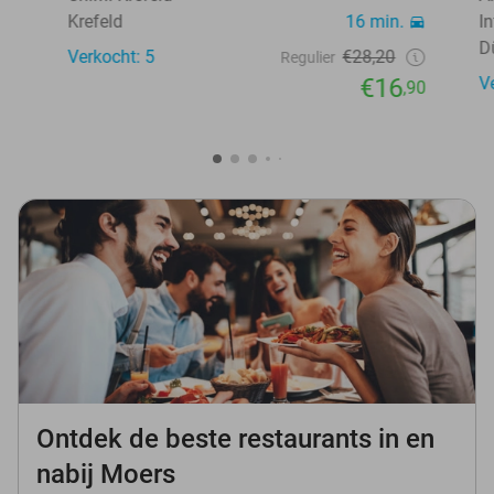
Krefeld
16 min.
I
D
Verkocht: 5
€28,20
Regulier
€16
V
,90
Ontdek de beste restaurants in en
nabij Moers