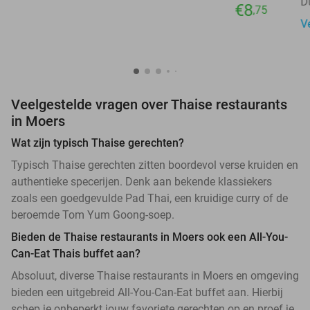
D
€8
,75
V
Veelgestelde vragen over Thaise restaurants
in Moers
Wat zijn typisch Thaise gerechten?
Typisch Thaise gerechten zitten boordevol verse kruiden en
authentieke specerijen. Denk aan bekende klassiekers
zoals een goedgevulde Pad Thai, een kruidige curry of de
beroemde Tom Yum Goong-soep.
Bieden de Thaise restaurants in Moers ook een All-You-
Can-Eat Thais buffet aan?
Absoluut, diverse Thaise restaurants in Moers en omgeving
bieden een uitgebreid All-You-Can-Eat buffet aan. Hierbij
schep je onbeperkt jouw favoriete gerechten op en proef je