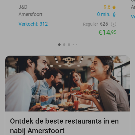
J&D
9.6
A
Amersfoort
0 min.
V
Verkocht: 312
€25
Regulier
€14
,95
Ontdek de beste restaurants in en
nabij Amersfoort