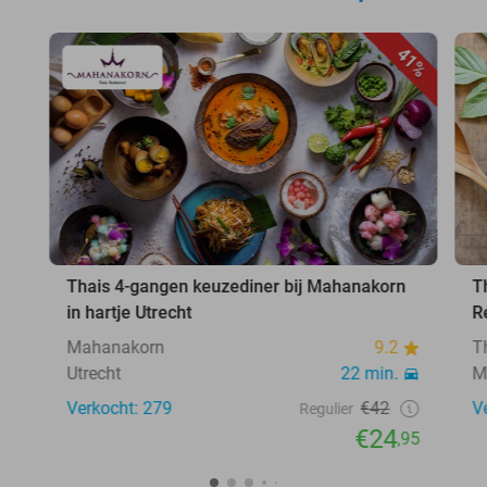
41%
Thais 4-gangen keuzediner bij Mahanakorn
T
in hartje Utrecht
R
Mahanakorn
9.2
T
Utrecht
22 min.
M
Verkocht: 279
€42
V
Regulier
€24
,95