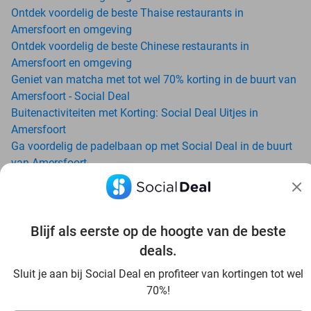
Ontdek voordelig de beste Thaise restaurants in
Amersfoort en omgeving
Ontdek voordelig de beste Chinese restaurants in
Amersfoort en omgeving
Geniet van matcha met tot wel 70% korting in de buurt van
Amersfoort - Social Deal
Buitenactiviteiten met Korting: Social Deal Uitjes in
Amersfoort
Ga voordelig de padelbaan op met Social Deal in de buurt
van Amersfoort
Geniet van je vakantie in Amersfoort in Nederland met
Social Deal
Ontdek voordelig Pilates in Amersfoort - Social Deal
Blijf als eerste op de hoogte van de beste
Ervaar de kwaliteit van het Van der Valk hotel in
Amersfoort en omgeving
deals.
Voordelig genieten bij Sunparks met korting vanuit
Sluit je aan bij Social Deal en profiteer van kortingen tot wel
Amersfoort
70%!
Met hoge korting naar de zonnebank in Amersfoort