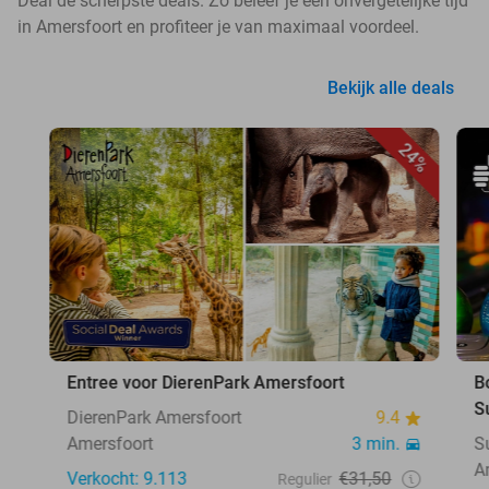
Deal de scherpste deals. Zo beleef je een onvergetelijke tijd
in Amersfoort en profiteer je van maximaal voordeel.
Bekijk alle deals
24%
Entree voor DierenPark Amersfoort
B
S
DierenPark Amersfoort
9.4
Amersfoort
3 min.
S
A
Verkocht: 9.113
€31,50
Regulier