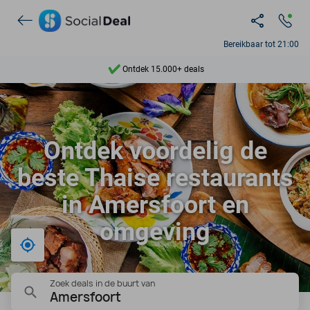
Bereikbaar tot 21:00
Ontdek 15.000+ deals
7 dagen per week beschikbaar
10+ miljoen leden
Ontdek voordelig de
9,4
beste Thaise restaurants
Ontdek 15.000+ deals
in Amersfoort en
omgeving
Bij mij in de buurt
Zoek deals in de buurt van
Amersfoort