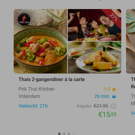
27%
Thais 2-gangendiner à la carte
T
R
Prik Thai Kitchen
9.8
Volendam
26 min.
T
M
Verkocht: 216
€21,95
Regulier
€15
V
,95