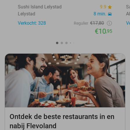
Sushi Island Lelystad
9.9
S
Lelystad
8 min.
A
Verkocht: 328
€17,80
V
Regulier
€10
,95
Ontdek de beste restaurants in en
nabij Flevoland