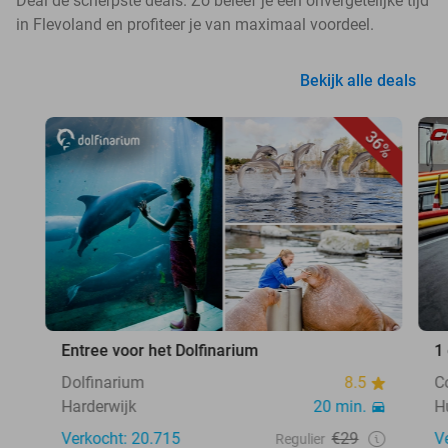
Deal de scherpste deals. Zo beleef je een onvergetelijke tijd
in Flevoland en profiteer je van maximaal voordeel.
Bekijk alle deals
36%
Entree voor het Dolfinarium
1
Dolfinarium
8.5
C
Harderwijk
20 min.
H
Verkocht: 20.715
€29
V
Regulier