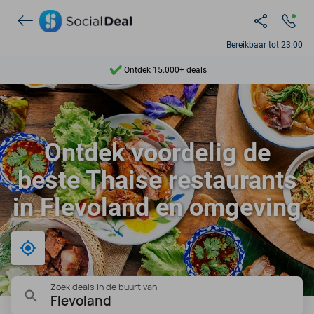
Bereikbaar tot 23:00
Ontdek 15.000+ deals
7 dagen per week beschikbaar
10+ miljoen leden
Ontdek voordelig de
9,4
beste Thaise restaurants
Ontdek 15.000+ deals
in Flevoland en omgeving
Bij mij in de buurt
Zoek deals in de buurt van
Flevoland