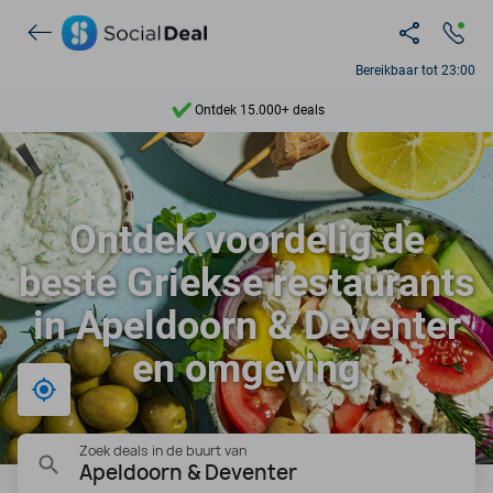
Bereikbaar tot 23:00
Ontdek 15.000+ deals
7 dagen per week beschikbaar
10+ miljoen leden
Ontdek voordelig de
9,4
beste Griekse restaurants
Ontdek 15.000+ deals
in Apeldoorn & Deventer
en omgeving
Bij mij in de buurt
Zoek deals in de buurt van
Apeldoorn & Deventer