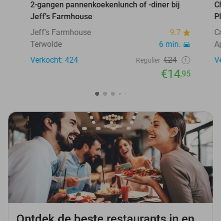
2-gangen pannenkoekenlunch of -diner bij
C
Jeff's Farmhouse
P
Jeff's Farmhouse
9.7
C
Terwolde
6 min.
A
Verkocht: 424
€24
V
Regulier
€14
,95
Ontdek de beste restaurants in en