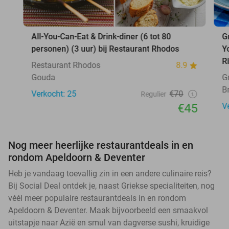
All-You-Can-Eat & Drink-diner (6 tot 80
G
personen) (3 uur) bij Restaurant Rhodos
Y
R
Restaurant Rhodos
8.9
Gouda
G
B
Verkocht: 25
€70
Regulier
€45
V
Nog meer heerlijke restaurantdeals in en
rondom Apeldoorn & Deventer
Heb je vandaag toevallig zin in een andere culinaire reis?
Bij Social Deal ontdek je, naast Griekse specialiteiten, nog
véél meer populaire restaurantdeals in en rondom
Apeldoorn & Deventer. Maak bijvoorbeeld een smaakvol
uitstapje naar Azië en smul van dagverse sushi, kruidige