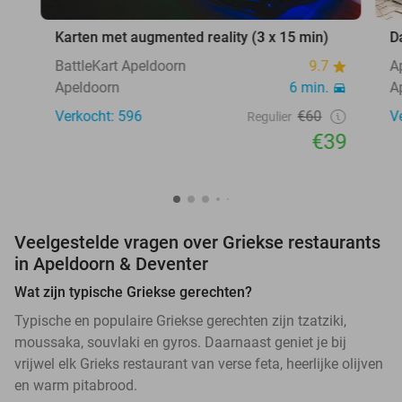
Karten met augmented reality (3 x 15 min)
D
BattleKart Apeldoorn
9.7
A
Apeldoorn
6 min.
A
Verkocht: 596
€60
V
Regulier
€39
Veelgestelde vragen over Griekse restaurants
in Apeldoorn & Deventer
Wat zijn typische Griekse gerechten?
Typische en populaire Griekse gerechten zijn tzatziki,
moussaka, souvlaki en gyros. Daarnaast geniet je bij
vrijwel elk Grieks restaurant van verse feta, heerlijke olijven
en warm pitabrood.