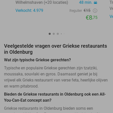
Wilhelmshaven (+20 locaties)
48 min.
T
V
Verkocht: 4.979
€15
Regulier
€8
V
,75
Veelgestelde vragen over Griekse restaurants
in Oldenburg
Wat zijn typische Griekse gerechten?
Typische en populaire Griekse gerechten zijn tzatziki,
moussaka, souvlaki en gyros. Daarnaast geniet je bij
vrijwel elk Grieks restaurant van verse feta, heerlijke olijven
en warm pitabrood.
Bieden de Griekse restaurants in Oldenburg ook een All-
You-Can-Eat concept aan?
Griekse restaurants in Oldenburg bieden soms een