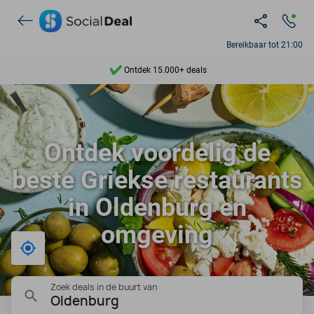
Bereikbaar tot 21:00
Ontdek 15.000+ deals
7 dagen per week beschikbaar
10+ miljoen leden
Ontdek voordelig de
9,4
beste Griekse restaurants
Ontdek 15.000+ deals
in Oldenburg en
omgeving
Bij mij in de buurt
Zoek deals in de buurt van
Oldenburg