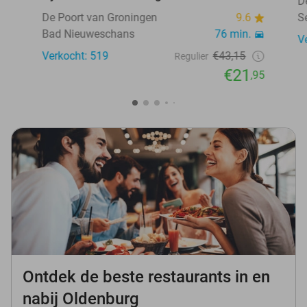
D
De Poort van Groningen
9.6
S
Bad Nieuweschans
76 min.
V
Verkocht: 519
€43,15
Regulier
€21
,95
Ontdek de beste restaurants in en
nabij Oldenburg