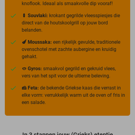
knoflook. Ideaal als smaakvolle dip vooraf!
🍢 Souvlaki:
krokant gegrilde vleesspiesjes die
direct van de houtskoolgrill op jouw bord
belanden.
🍆 Moussaka:
een rijkelijk gevulde, traditionele
ovenschotel met zachte aubergine en kruidig
gehakt.
🥙 Gyros:
smaakvol gegrild en gekruid vlees,
vers van het spit voor de ultieme beleving.
🧀 Feta:
de bekende Griekse kaas die verrast in
elke vorm: verrukkelijk warm uit de oven of fris in
een salade.
In 3 stappen jouw (Grieks) etentje