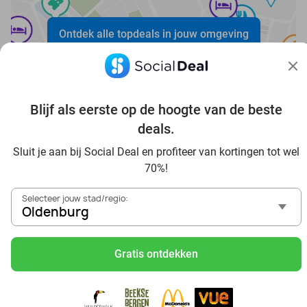
Ontdek alle topdeals in jouw omgeving
Blijf als eerste op de hoogte van de beste
deals.
Voordelig genieten in Oldenburg: haal deal-inspiratie uit
Sluit je aan bij Social Deal en profiteer van kortingen tot wel
onze blogs
70%!
In die Sauna in Oldenburg und Umgebung
Selecteer jouw stad/regio:
Tagesausflug zum Movie Park Germany mit Rabatt, von
Oldenburg
Oldenburg aus
Frühstück & Mittagessen in Oldenburg
Gratis ontdekken
Reise von Oldenburg aus und erlebe einen fantastischen
Tag im Freizeitpark Europa-Park
Besuche das Phantasialand von Oldenburg aus und erlebe
einen phantastischen Tagesausflug