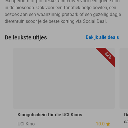
escaperoom of plof lekker achterover voor een goede film
in de bioscoop. Ook voor een fanatiek potje bowlen, een
bezoek aan een waanzinnig pretpark of een gezellig dagje
dierentuin scoor je de beste korting via Social Deal.
De leukste uitjes
Bekijk alle deals
42%
Kinogutschein für die UCI Kinos
D
s
UCI Kino
10.0