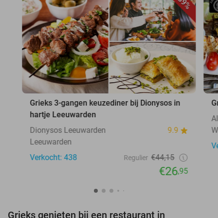
39%
Grieks 3-gangen keuzediner bij Dionysos in
G
hartje Leeuwarden
A
Dionysos Leeuwarden
9.9
W
Leeuwarden
V
Verkocht: 438
€44,15
Regulier
€26
,95
Grieks genieten bij een restaurant in