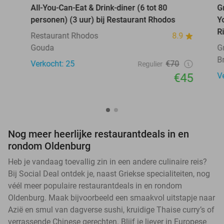
All-You-Can-Eat & Drink-diner (6 tot 80
G
personen) (3 uur) bij Restaurant Rhodos
Y
R
Restaurant Rhodos
8.9
Gouda
G
B
Verkocht: 25
€70
Regulier
€45
V
Nog meer heerlijke restaurantdeals in en
rondom Oldenburg
Heb je vandaag toevallig zin in een andere culinaire reis?
Bij Social Deal ontdek je, naast Griekse specialiteiten, nog
véél meer populaire restaurantdeals in en rondom
Oldenburg. Maak bijvoorbeeld een smaakvol uitstapje naar
Azië en smul van dagverse sushi, kruidige Thaise curry’s of
verrassende Chinese gerechten. Blijf je liever in Europese