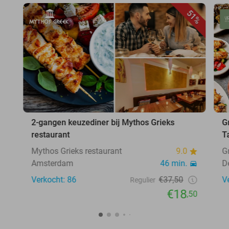
51%
2-gangen keuzediner bij Mythos Grieks
G
restaurant
T
Mythos Grieks restaurant
9.0
G
Amsterdam
46 min.
De
Verkocht: 86
€37,50
V
Regulier
€18
,50