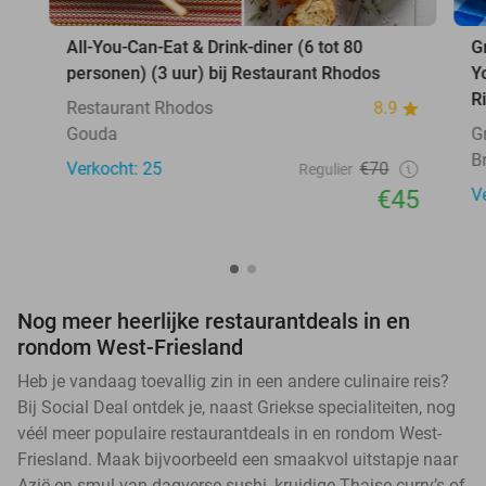
All-You-Can-Eat & Drink-diner (6 tot 80
G
personen) (3 uur) bij Restaurant Rhodos
Y
R
Restaurant Rhodos
8.9
Gouda
G
B
Verkocht: 25
€70
Regulier
€45
V
Nog meer heerlijke restaurantdeals in en
rondom West-Friesland
Heb je vandaag toevallig zin in een andere culinaire reis?
Bij Social Deal ontdek je, naast Griekse specialiteiten, nog
véél meer populaire restaurantdeals in en rondom West-
Friesland. Maak bijvoorbeeld een smaakvol uitstapje naar
Azië en smul van dagverse sushi, kruidige Thaise curry’s of