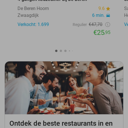
De Beren Hoorn
9.6
S
Zwaagdijk
6 min.
H
Verkocht: 1.699
€47,70
V
Regulier
€25
,95
Ontdek de beste restaurants in en