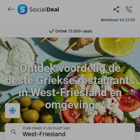
Bereikbaar tot 23:00
Ontdek 15.000+ deals
7 dagen per week beschikbaar
10+ miljoen leden
Ontdek voordelig de
9,4
beste Griekse restaurants
Ontdek 15.000+ deals
in West-Friesland en
omgeving
Bij mij in de buurt
Zoek deals in de buurt van
West-Friesland