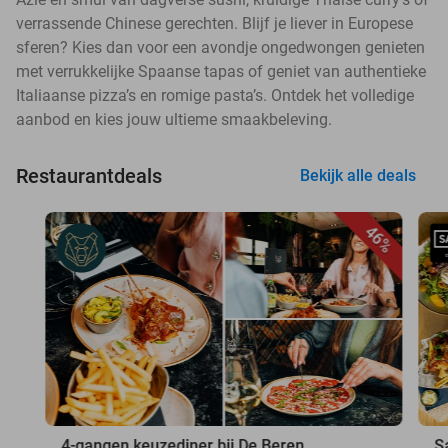
verrassende Chinese gerechten. Blijf je liever in Europese
sferen? Kies dan voor een avondje ongedwongen genieten
met verrukkelijke Spaanse tapas of geniet van authentieke
Italiaanse pizza’s en romige pasta’s. Ontdek het volledige
aanbod en kies jouw ultieme smaakbeleving.
Restaurantdeals
Bekijk alle deals
46%
4-gangen keuzediner bij De Beren
S