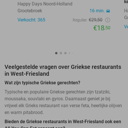
k
Happy Days Noord-Holland
Grootebroek
16 min.
H
G
Verkocht: 365
€29,50
Regulier
€18
V
,50
Veelgestelde vragen over Griekse restaurants
in West-Friesland
Wat zijn typische Griekse gerechten?
Typische en populaire Griekse gerechten zijn tzatziki,
moussaka, souvlaki en gyros. Daarnaast geniet je bij
vrijwel elk Grieks restaurant van verse feta, heerlijke olijven
en warm pitabrood.
Bieden de Griekse restaurants in West-Friesland ook een