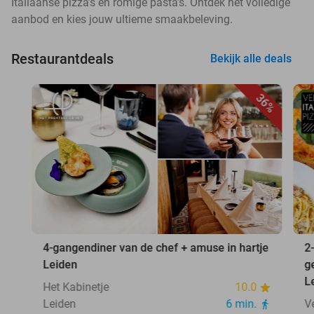
Italiaanse pizza’s en romige pasta’s. Ontdek het volledige
aanbod en kies jouw ultieme smaakbeleving.
Restaurantdeals
Bekijk alle deals
36%
4-gangendiner van de chef + amuse in hartje
2
Leiden
g
L
Het Kabinetje
10.0
Leiden
6 min.
V