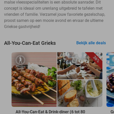
malse vleesspecialiteiten is een absolute aanrader. Dit
concept is ideaal om urenlang uitgebreid te tafelen met
vrienden of familie. Verzamel jouw favoriete gezelschap,
proost samen op een mooie avond en ervaar de ultieme
Griekse gastvrijheid!
All-You-Can-Eat Grieks
Bekijk alle deals
36%
All-You-Can-Eat & Drink-diner (6 tot 80
G