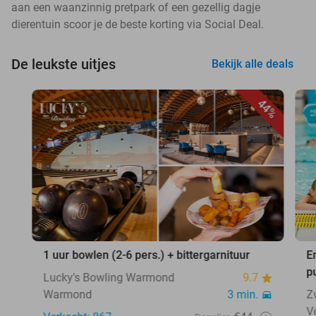
aan een waanzinnig pretpark of een gezellig dagje
dierentuin scoor je de beste korting via Social Deal.
De leukste uitjes
Bekijk alle deals
44%
1 uur bowlen (2-6 pers.) + bittergarnituur
E
p
Lucky's Bowling Warmond
9.7
Warmond
3 min.
Z
V