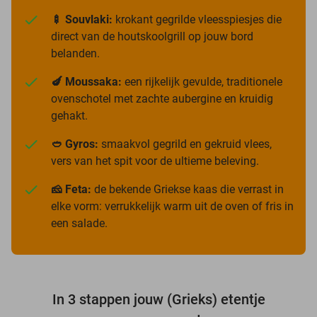
🍢 Souvlaki:
krokant gegrilde vleesspiesjes die
direct van de houtskoolgrill op jouw bord
belanden.
🍆 Moussaka:
een rijkelijk gevulde, traditionele
ovenschotel met zachte aubergine en kruidig
gehakt.
🥙 Gyros:
smaakvol gegrild en gekruid vlees,
vers van het spit voor de ultieme beleving.
🧀 Feta:
de bekende Griekse kaas die verrast in
elke vorm: verrukkelijk warm uit de oven of fris in
een salade.
In 3 stappen jouw (Grieks) etentje