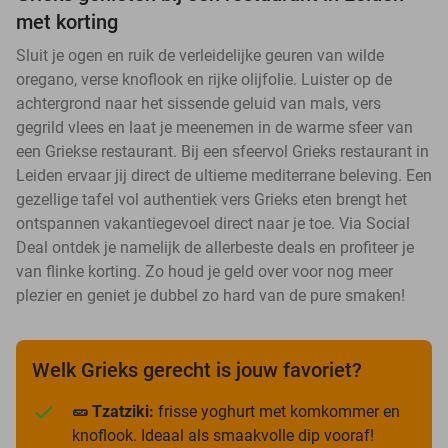
met korting
Sluit je ogen en ruik de verleidelijke geuren van wilde
oregano, verse knoflook en rijke olijfolie. Luister op de
achtergrond naar het sissende geluid van mals, vers
gegrild vlees en laat je meenemen in de warme sfeer van
een Griekse restaurant. Bij een sfeervol Grieks restaurant in
Leiden ervaar jij direct de ultieme mediterrane beleving. Een
gezellige tafel vol authentiek vers Grieks eten brengt het
ontspannen vakantiegevoel direct naar je toe. Via Social
Deal ontdek je namelijk de allerbeste deals en profiteer je
van flinke korting. Zo houd je geld over voor nog meer
plezier en geniet je dubbel zo hard van de pure smaken!
Welk Grieks gerecht is jouw favoriet?
🥒 Tzatziki:
frisse yoghurt met komkommer en
knoflook. Ideaal als smaakvolle dip vooraf!