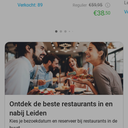
L
Verkocht: 89
€59,95
Regulier
€38
V
,50
Ontdek de beste restaurants in en
nabij Leiden
Kies je bezoekdatum en reserveer bij restaurants in de
buurt