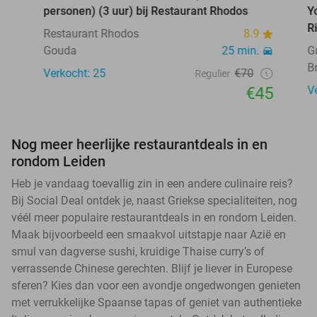
personen) (3 uur) bij Restaurant Rhodos
Y
R
Restaurant Rhodos
8.9
Gouda
25 min.
G
B
Verkocht: 25
€70
Regulier
€45
V
Nog meer heerlijke restaurantdeals in en
rondom Leiden
Heb je vandaag toevallig zin in een andere culinaire reis?
Bij Social Deal ontdek je, naast Griekse specialiteiten, nog
véél meer populaire restaurantdeals in en rondom Leiden.
Maak bijvoorbeeld een smaakvol uitstapje naar Azië en
smul van dagverse sushi, kruidige Thaise curry’s of
verrassende Chinese gerechten. Blijf je liever in Europese
sferen? Kies dan voor een avondje ongedwongen genieten
met verrukkelijke Spaanse tapas of geniet van authentieke