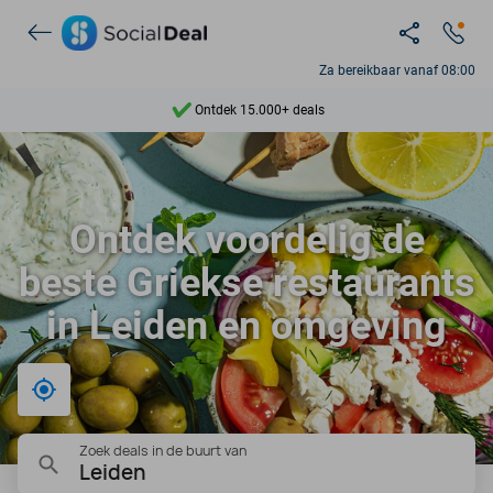
Za bereikbaar vanaf 08:00
Ontdek 15.000+ deals
7 dagen per week beschikbaar
10+ miljoen leden
Ontdek voordelig de
9,4
beste Griekse restaurants
Ontdek 15.000+ deals
in Leiden en omgeving
Bij mij in de buurt
Zoek deals in de buurt van
Leiden