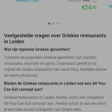
Verkocht: 867
€44
Regulier
€24
V
,50
Veelgestelde vragen over Griekse restaurants
in Leiden
Wat zijn typische Griekse gerechten?
Typische en populaire Griekse gerechten zijn tzatziki,
moussaka, souvlaki en gyros. Daarnaast geniet je bij
vrijwel elk Grieks restaurant van verse feta, heerlijke olijven
en warm pitabrood.
Bieden de Griekse restaurants in Leiden ook een All-You-
Can-Eat concept aan?
Griekse restaurants in Leiden bieden soms een zorgeloos
All-You-Can-Eat-concept aan. Hierbij schuif je aan en smul
je een hele avond onbeperkt van Grieks eten.