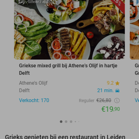
26%
Griekse mixed grill bij Athene's Olijf in hartje
G
Delft
Gr
Athene's Olijf
9.2
D
Delft
21 min.
D
Verkocht: 170
€26,80
V
Regulier
€19
,90
Grieks genieten bij een restaurant in Leiden