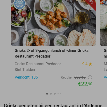
24%
Grieks 2- of 3-gangenlunch of -diner Grieks
G
Restaurant Predador
n
Grieks Restaurant Predador
9.4
M
Sint-Truiden
L
Verkocht: 135
€30,15
V
Regulier
€22
,90
Grieks genieten bij een restaurant in L'Ardenne