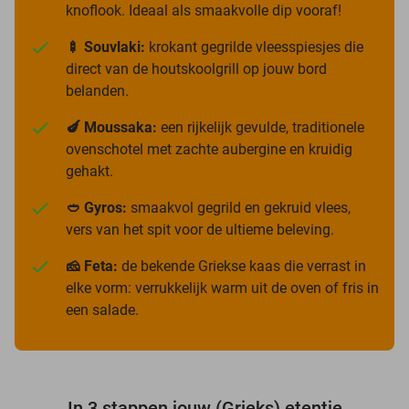
knoflook. Ideaal als smaakvolle dip vooraf!
🍢 Souvlaki:
krokant gegrilde vleesspiesjes die
direct van de houtskoolgrill op jouw bord
belanden.
🍆 Moussaka:
een rijkelijk gevulde, traditionele
ovenschotel met zachte aubergine en kruidig
gehakt.
🥙 Gyros:
smaakvol gegrild en gekruid vlees,
vers van het spit voor de ultieme beleving.
🧀 Feta:
de bekende Griekse kaas die verrast in
elke vorm: verrukkelijk warm uit de oven of fris in
een salade.
In 3 stappen jouw (Grieks) etentje