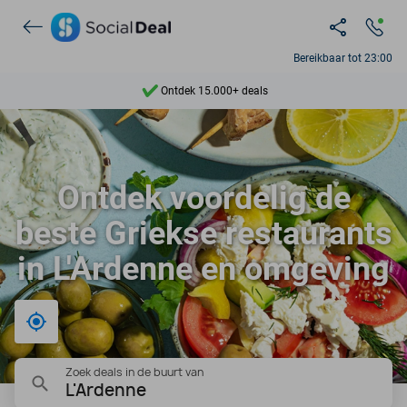
Bereikbaar tot 23:00
Ontdek 15.000+ deals
7 dagen per week beschikbaar
10+ miljoen leden
9,4
Ontdek voordelig de
Ontdek 15.000+ deals
beste Griekse restaurants
in L'Ardenne en omgeving
Bij mij in de buurt
Zoek deals in de buurt van
L'Ardenne