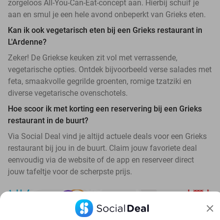
zorgeloos All-You-Can-Eat-concept aan. Hierbij schuif je
aan en smul je een hele avond onbeperkt van Grieks eten.
Kan ik ook vegetarisch eten bij een Grieks restaurant in
L'Ardenne?
Zeker! De Griekse keuken zit vol met verrassende,
vegetarische opties. Ontdek bijvoorbeeld verse salades met
feta, smaakvolle gegrilde groenten, romige tzatziki en
diverse vegetarische ovenschotels.
Hoe scoor ik met korting een reservering bij een Grieks
restaurant in de buurt?
Via Social Deal vind je altijd actuele deals voor een Grieks
restaurant bij jou in de buurt. Claim jouw favoriete deal
eenvoudig via de website of de app en reserveer direct
jouw tafeltje voor de scherpste prijs.