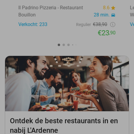
Il Padrino Pizzeria - Restaurant
8.6
L
Bouillon
28 min.
W
Verkocht: 233
€38,90
V
Regulier
€23
,90
Ontdek de beste restaurants in en
nabij L'Ardenne