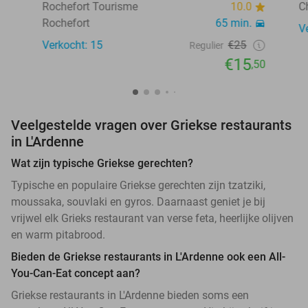
Rochefort Tourisme
10.0
C
Rochefort
65 min.
V
Verkocht: 15
€25
Regulier
€15
,50
Veelgestelde vragen over Griekse restaurants
in L'Ardenne
Wat zijn typische Griekse gerechten?
Typische en populaire Griekse gerechten zijn tzatziki,
moussaka, souvlaki en gyros. Daarnaast geniet je bij
vrijwel elk Grieks restaurant van verse feta, heerlijke olijven
en warm pitabrood.
Bieden de Griekse restaurants in L'Ardenne ook een All-
You-Can-Eat concept aan?
Griekse restaurants in L'Ardenne bieden soms een