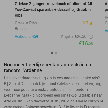
Griekse 2-gangen keuzelunch of -diner of All-
A
You-Can-Eat spareribs + dessert bij Greek 'n
p
Ribs
R
Greek 'n Ribs
9.7
G
Brussel
V
Verkocht: 459
€26,50
Regulier
€16
,50
Nog meer heerlijke restaurantdeals in en
rondom L'Ardenne
Heb je vandaag toevallig zin in een andere culinaire reis?
Bij Social Deal ontdek je, naast Griekse specialiteiten, nog
véél meer populaire restaurantdeals in en rondom
L'Ardenne. Maak bijvoorbeeld een smaakvol uitstapje naar
Azië en smul van dagverse sushi, kruidige Thaise curry’s of
verrassende Chinese gerechten. Blijf je liever in Europese