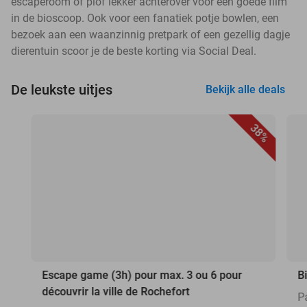
escaperoom of plof lekker achterover voor een goede film
in de bioscoop. Ook voor een fanatiek potje bowlen, een
bezoek aan een waanzinnig pretpark of een gezellig dagje
dierentuin scoor je de beste korting via Social Deal.
De leukste uitjes
Bekijk alle deals
38%
Escape game (3h) pour max. 3 ou 6 pour
B
découvrir la ville de Rochefort
P