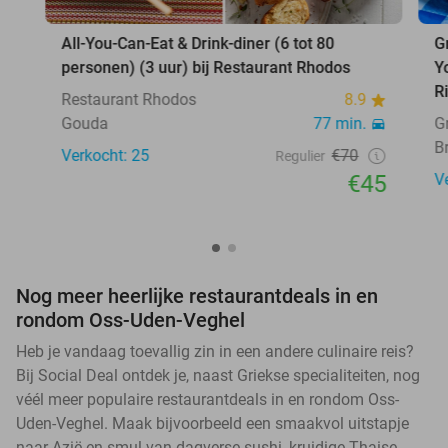
All-You-Can-Eat & Drink-diner (6 tot 80
G
personen) (3 uur) bij Restaurant Rhodos
Y
R
Restaurant Rhodos
8.9
Gouda
77 min.
G
B
Verkocht: 25
€70
Regulier
€45
V
Nog meer heerlijke restaurantdeals in en
rondom Oss-Uden-Veghel
Heb je vandaag toevallig zin in een andere culinaire reis?
Bij Social Deal ontdek je, naast Griekse specialiteiten, nog
véél meer populaire restaurantdeals in en rondom Oss-
Uden-Veghel. Maak bijvoorbeeld een smaakvol uitstapje
naar Azië en smul van dagverse sushi, kruidige Thaise