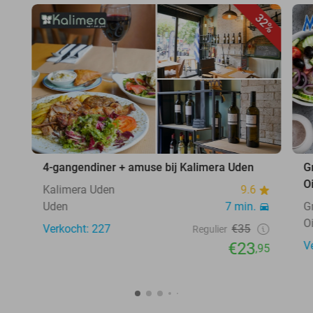
32%
4-gangendiner + amuse bij Kalimera Uden
G
O
Kalimera Uden
9.6
Uden
7 min.
G
O
Verkocht: 227
€35
Regulier
€23
V
,95