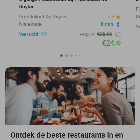
Ruyter
F
Proeflokaal De Ruyter
9.5
U
Nistelrode
8 min.
V
Verkocht: 47
€36,55
Regulier
€24
,50
Ontdek de beste restaurants in en