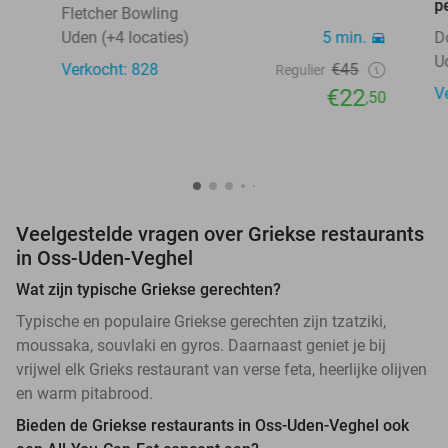
p
Fletcher Bowling
Uden (+4 locaties)
5 min.
D
U
Verkocht: 828
€45
Regulier
€22
V
,50
Veelgestelde vragen over Griekse restaurants
in Oss-Uden-Veghel
Wat zijn typische Griekse gerechten?
Typische en populaire Griekse gerechten zijn tzatziki,
moussaka, souvlaki en gyros. Daarnaast geniet je bij
vrijwel elk Grieks restaurant van verse feta, heerlijke olijven
en warm pitabrood.
Bieden de Griekse restaurants in Oss-Uden-Veghel ook