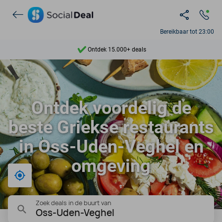
Bereikbaar tot 23:00
Ontdek 15.000+ deals
7 dagen per week beschikbaar
10+ miljoen leden
Ontdek voordelig de
9,4
beste Griekse restaurants
Ontdek 15.000+ deals
in Oss-Uden-Veghel en
omgeving
Bij mij in de buurt
Zoek deals in de buurt van
Oss-Uden-Veghel