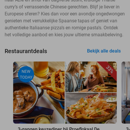
curry’s of verrassende Chinese gerechten. Blijf je liever in
Europese sferen? Kies dan voor een avondje ongedwongen
genieten met verrukkelijke Spaanse tapas of geniet van
authentieke Italiaanse pizza’s en romige pasta’s. Ontdek
het volledige aanbod en kies jouw ultieme smaakbeleving.
Restaurantdeals
Bekijk alle deals
33%
NEW
TODAY
3-gangen keuzediner bij Proeflokaal De
3