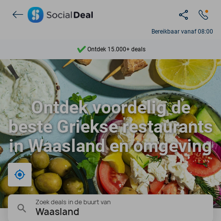
Bereikbaar vanaf 08:00
Ontdek 15.000+ deals
7 dagen per week beschikbaar
10+ miljoen leden
Ontdek voordelig de
9,4
beste Griekse restaurants
Ontdek 15.000+ deals
in Waasland en omgeving
Bij mij in de buurt
Zoek deals in de buurt van
Waasland