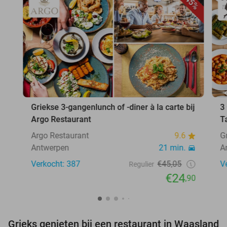
45%
Griekse 3-gangenlunch of -diner à la carte bij
3
Argo Restaurant
T
Argo Restaurant
9.6
G
Antwerpen
21 min.
A
Verkocht: 387
€45,05
V
Regulier
€24
,90
Grieks genieten bij een restaurant in Waasland