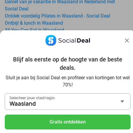
Geniet van je vakantie in Waasland in Nederland met
Social Deal
Ontdek voordelig Pilates in Waasland - Social Deal
Ontbijt & lunch in Waasland
All-You-Can-Eat in Waasland
Avondje uit in regio Waasland? Ontdek 6x inspiratie voor
een onvergetelijke avond
Date ideeën voor Waasland en omgeving: ontdek 16 tips
voor de ideale dates
Blijf als eerste op de hoogte van de beste
Dagje uit naar Pairi Daiza vanaf Waasland: verwonder je in
deals.
de beste dierentuin van Europa
Sluit je aan bij Social Deal en profiteer van kortingen tot wel
Ontdek de beste restaurants in Waasland via Social Deal
70%!
Voordelig sushi scoren? Ontdek de beste sushi restaurants
in Waasland en omgeving
Selecteer jouw stad/regio:
Schoonheidsspecialisten in Waasland: voordelige
Waasland
beautydeals
Schoonheidssalons in Waasland: voordelige beauty-
Gratis ontdekken
arrangementen
Met korting zwemmen bij zwembaden in regio Waasland