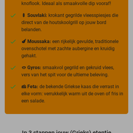
knoflook. Ideaal als smaakvolle dip vooraf!
🍢 Souvlaki:
krokant gegrilde vleesspiesjes die
direct van de houtskoolgrill op jouw bord
belanden.
🍆 Moussaka:
een rijkelijk gevulde, traditionele
ovenschotel met zachte aubergine en kruidig
gehakt.
🥙 Gyros:
smaakvol gegrild en gekruid vlees,
vers van het spit voor de ultieme beleving.
🧀 Feta:
de bekende Griekse kaas die verrast in
elke vorm: verrukkelijk warm uit de oven of fris in
een salade.
In 3 stappen jouw (Grieks) etentje