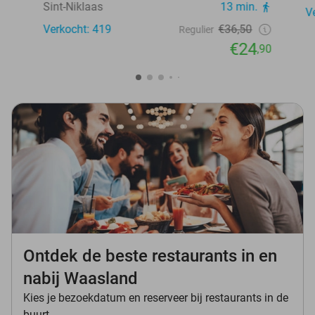
Sint-Niklaas
13 min.
V
Verkocht: 419
€36,50
Regulier
€24
,90
Ontdek de beste restaurants in en
nabij Waasland
Kies je bezoekdatum en reserveer bij restaurants in de
buurt