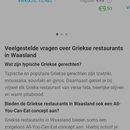
Verkocht: 12.482
€13
Regulier
€9
V
,50
Veelgestelde vragen over Griekse restaurants
in Waasland
Wat zijn typische Griekse gerechten?
Typische en populaire Griekse gerechten zijn tzatziki,
moussaka, souvlaki en gyros. Daarnaast geniet je bij
vrijwel elk Grieks restaurant van verse feta, heerlijke olijven
en warm pitabrood.
Bieden de Griekse restaurants in Waasland ook een All-
You-Can-Eat concept aan?
Griekse restaurants in Waasland bieden soms een
zorgeloos All-You-Can-Eat-concept aan. Hierbij schuif je