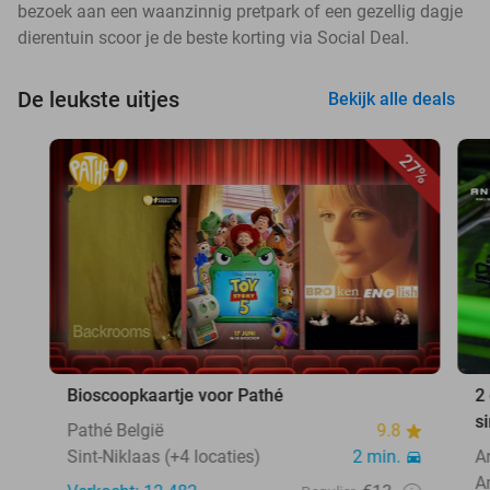
bezoek aan een waanzinnig pretpark of een gezellig dagje
dierentuin scoor je de beste korting via Social Deal.
De leukste uitjes
Bekijk alle deals
27%
Bioscoopkaartje voor Pathé
2
s
Pathé België
9.8
Sint-Niklaas (+4 locaties)
2 min.
A
A