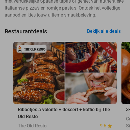
met verrukkelijke Spaanse tapas of geniet van authentieke
Italiaanse pizza’s en romige pasta’s. Ontdek het volledige
aanbod en kies jouw ultieme smaakbeleving.
Restaurantdeals
Bekijk alle deals
32%
Ribbetjes à volonté + dessert + koffie bij The
3
Old Resto
C
The Old Resto
9.6
S