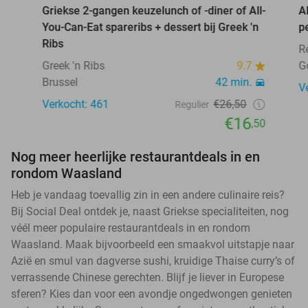
Griekse 2-gangen keuzelunch of -diner of All-
A
You-Can-Eat spareribs + dessert bij Greek 'n
p
Ribs
R
Greek 'n Ribs
9.7
G
Brussel
42 min.
V
Verkocht: 461
€26,50
Regulier
€16
,50
Nog meer heerlijke restaurantdeals in en
rondom Waasland
Heb je vandaag toevallig zin in een andere culinaire reis?
Bij Social Deal ontdek je, naast Griekse specialiteiten, nog
véél meer populaire restaurantdeals in en rondom
Waasland. Maak bijvoorbeeld een smaakvol uitstapje naar
Azië en smul van dagverse sushi, kruidige Thaise curry’s of
verrassende Chinese gerechten. Blijf je liever in Europese
sferen? Kies dan voor een avondje ongedwongen genieten