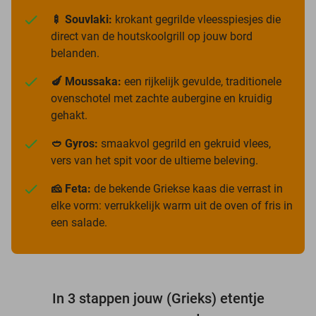
🍢 Souvlaki:
krokant gegrilde vleesspiesjes die
direct van de houtskoolgrill op jouw bord
belanden.
🍆 Moussaka:
een rijkelijk gevulde, traditionele
ovenschotel met zachte aubergine en kruidig
gehakt.
🥙 Gyros:
smaakvol gegrild en gekruid vlees,
vers van het spit voor de ultieme beleving.
🧀 Feta:
de bekende Griekse kaas die verrast in
elke vorm: verrukkelijk warm uit de oven of fris in
een salade.
In 3 stappen jouw (Grieks) etentje