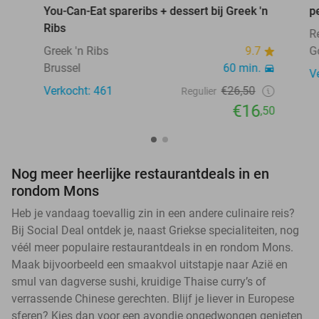
You-Can-Eat spareribs + dessert bij Greek 'n
p
Ribs
R
Greek 'n Ribs
9.7
G
Brussel
60 min.
V
Verkocht: 461
€26,50
Regulier
€16
,50
Nog meer heerlijke restaurantdeals in en
rondom Mons
Heb je vandaag toevallig zin in een andere culinaire reis?
Bij Social Deal ontdek je, naast Griekse specialiteiten, nog
véél meer populaire restaurantdeals in en rondom Mons.
Maak bijvoorbeeld een smaakvol uitstapje naar Azië en
smul van dagverse sushi, kruidige Thaise curry’s of
verrassende Chinese gerechten. Blijf je liever in Europese
sferen? Kies dan voor een avondje ongedwongen genieten