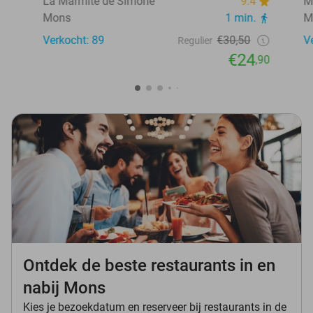
La Marmite de Simone
9.4
M
Mons
1 min.
M
Verkocht: 89
€30,50
V
Regulier
€24
,90
Ontdek de beste restaurants in en
nabij Mons
Kies je bezoekdatum en reserveer bij restaurants in de