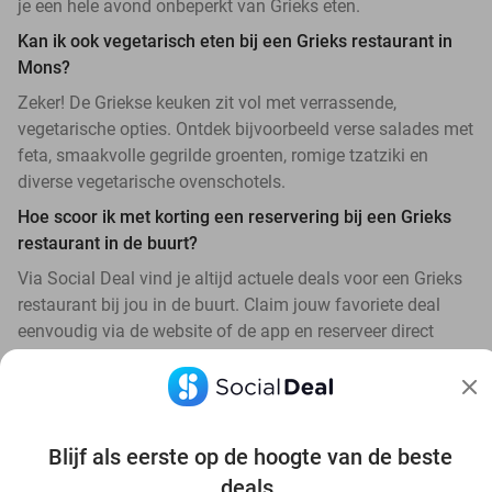
je een hele avond onbeperkt van Grieks eten.
Kan ik ook vegetarisch eten bij een Grieks restaurant in
Mons?
Zeker! De Griekse keuken zit vol met verrassende,
vegetarische opties. Ontdek bijvoorbeeld verse salades met
feta, smaakvolle gegrilde groenten, romige tzatziki en
diverse vegetarische ovenschotels.
Hoe scoor ik met korting een reservering bij een Grieks
restaurant in de buurt?
Via Social Deal vind je altijd actuele deals voor een Grieks
restaurant bij jou in de buurt. Claim jouw favoriete deal
eenvoudig via de website of de app en reserveer direct
jouw tafeltje voor de scherpste prijs.
Blijf als eerste op de hoogte van de beste
deals.