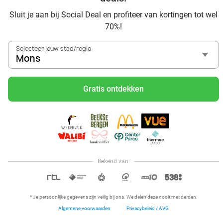
Ontdek alle topdeals in jouw omgeving
Sluit je aan bij Social Deal en profiteer van kortingen tot wel
70%!
Selecteer jouw stad/regio:
Mons
Gratis ontdekken
Voordelig genieten in Mons: haal deal-inspiratie uit onze
blogs
Mangez des sushis à Mons
Mangez à volonté à Mons
Center Parcs Les Ardennes
Bekend van:
Hoi, onze klantenservice is open,
dus als je een vraag hebt helpen
OPEN IN APP
we je graag!
* Je persoonlijke gegevens zijn veilig bij ons. We delen deze nooit met derden.
Algemene voorwaarden
Privacybeleid / AVG