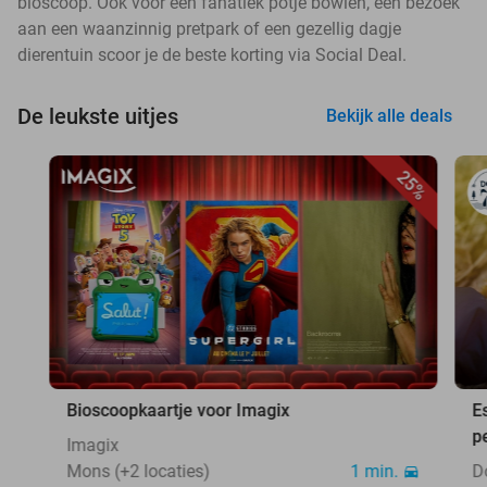
bioscoop. Ook voor een fanatiek potje bowlen, een bezoek
aan een waanzinnig pretpark of een gezellig dagje
dierentuin scoor je de beste korting via Social Deal.
De leukste uitjes
Bekijk alle deals
25%
Bioscoopkaartje voor Imagix
E
p
Imagix
Mons (+2 locaties)
1 min.
D