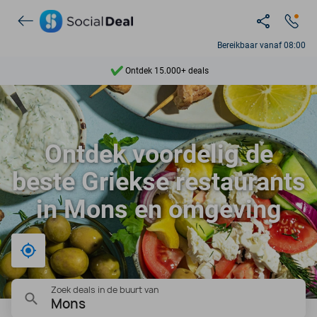
Bereikbaar vanaf 08:00
Ontdek 15.000+ deals
7 dagen per week beschikbaar
10+ miljoen leden
Ontdek voordelig de
9,4
beste Griekse restaurants
Ontdek 15.000+ deals
in Mons en omgeving
Bij mij in de buurt
Zoek deals in de buurt van
Mons