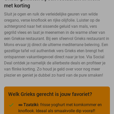
met korting
Sluit je ogen en ruik de verleidelijke geuren van wilde
oregano, verse knoflook en rijke olijfolie. Luister op de
achtergrond naar het sissende geluid van mals, vers
gegrild vlees en laat je meenemen in de warme sfeer van
een Griekse restaurant. Bij een sfeervol Grieks restaurant in
Mons ervaar jij direct de ultieme mediterrane beleving. Een
gezellige tafel vol authentiek vers Grieks eten brengt het
ontspannen vakantiegevoel direct naar je toe. Via Social
Deal ontdek je namelijk de allerbeste deals en profiteer je
van flinke korting. Zo houd je geld over voor nog meer
plezier en geniet je dubbel zo hard van de pure smaken!
Welk Grieks gerecht is jouw favoriet?
🥒 Tzatziki:
frisse yoghurt met komkommer en
knoflook. Ideaal als smaakvolle dip vooraf!