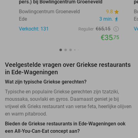
pers.) bij Bowlingcentrum Groeneveld
p
Bowlingcentrum Groeneveld
9.8
B
Ede
3 min.
E
Verkocht: 131
€65,15
V
Regulier
€35
,75
Veelgestelde vragen over Griekse restaurants
in Ede-Wageningen
Wat zijn typische Griekse gerechten?
Typische en populaire Griekse gerechten zijn tzatziki,
moussaka, souvlaki en gyros. Daarnaast geniet je bij
vrijwel elk Grieks restaurant van verse feta, heerlijke olijven
en warm pitabrood.
Bieden de Griekse restaurants in Ede-Wageningen ook
een All-You-Can-Eat concept aan?