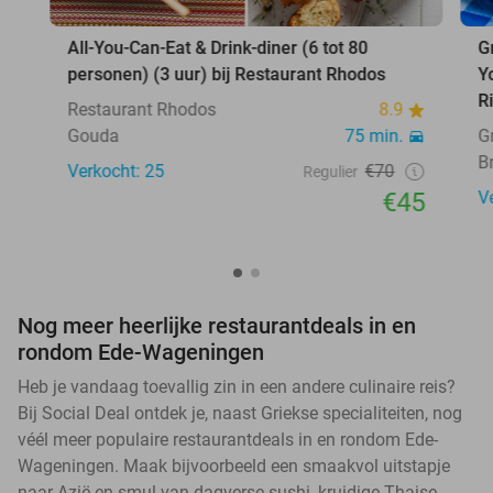
All-You-Can-Eat & Drink-diner (6 tot 80
G
personen) (3 uur) bij Restaurant Rhodos
Y
R
Restaurant Rhodos
8.9
Gouda
75 min.
G
B
Verkocht: 25
€70
Regulier
€45
V
Nog meer heerlijke restaurantdeals in en
rondom Ede-Wageningen
Heb je vandaag toevallig zin in een andere culinaire reis?
Bij Social Deal ontdek je, naast Griekse specialiteiten, nog
véél meer populaire restaurantdeals in en rondom Ede-
Wageningen. Maak bijvoorbeeld een smaakvol uitstapje
naar Azië en smul van dagverse sushi, kruidige Thaise