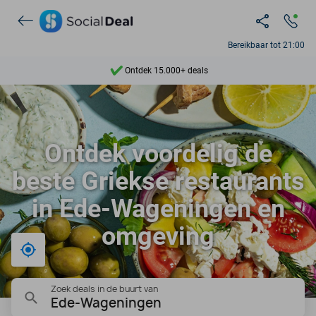
Bereikbaar tot 21:00
Ontdek 15.000+ deals
7 dagen per week beschikbaar
10+ miljoen leden
Ontdek voordelig de
9,4
beste Griekse restaurants
Ontdek 15.000+ deals
in Ede-Wageningen en
omgeving
Bij mij in de buurt
Zoek deals in de buurt van
Ede-Wageningen