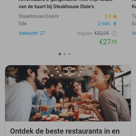
van de kaart bij Steakhouse Dixie's
K
Steakhouse Dixie's
9.8
T
Ede
2 min.
E
Verkocht: 27
€32,95
V
Regulier
€27
,95
Ontdek de beste restaurants in en