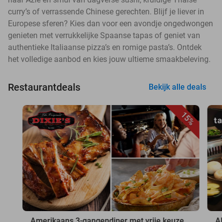
curry’s of verrassende Chinese gerechten. Blijf je liever in
Europese sferen? Kies dan voor een avondje ongedwongen
genieten met verrukkelijke Spaanse tapas of geniet van
authentieke Italiaanse pizza’s en romige pasta’s. Ontdek
het volledige aanbod en kies jouw ultieme smaakbeleving.
Restaurantdeals
Bekijk alle deals
15%
Amerikaans 3-gangendiner met vrije keuze
A