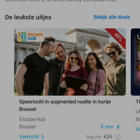
De leukste uitjes
Bekijk alle deals
40%
Speurtocht in augmented reality in hartje
T
Brussel
U
Escape Hub
B
Brussel
8 min.
V
Verkocht: 5
€25
Regulier