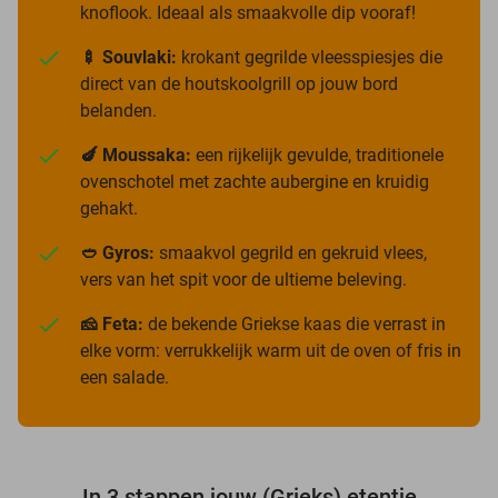
knoflook. Ideaal als smaakvolle dip vooraf!
🍢 Souvlaki:
krokant gegrilde vleesspiesjes die
direct van de houtskoolgrill op jouw bord
belanden.
🍆 Moussaka:
een rijkelijk gevulde, traditionele
ovenschotel met zachte aubergine en kruidig
gehakt.
🥙 Gyros:
smaakvol gegrild en gekruid vlees,
vers van het spit voor de ultieme beleving.
🧀 Feta:
de bekende Griekse kaas die verrast in
elke vorm: verrukkelijk warm uit de oven of fris in
een salade.
In 3 stappen jouw (Grieks) etentje