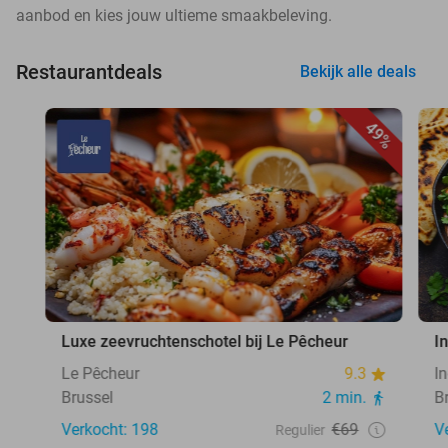
aanbod en kies jouw ultieme smaakbeleving.
Restaurantdeals
Bekijk alle deals
49%
Luxe zeevruchtenschotel bij Le Pêcheur
I
Le Pêcheur
9.3
I
Brussel
2 min.
B
Verkocht: 198
€69
V
Regulier