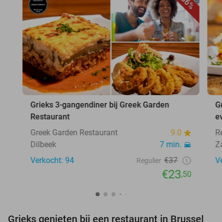
36%
Grieks 3-gangendiner bij Greek Garden
G
Restaurant
ev
Greek Garden Restaurant
9.0
R
Dilbeek
7 min.
Z
Verkocht: 94
€37
V
Regulier
€23
,50
Grieks genieten bij een restaurant in Brussel