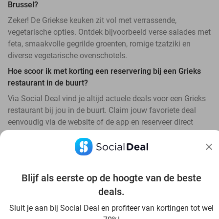
Brussel?
Zeker! De Griekse keuken zit vol met verrassende,
vegetarische opties. Ontdek bijvoorbeeld verse salades met
feta, smaakvolle gegrilde groenten, romige tzatziki en
diverse vegetarische ovenschotels.
Hoe scoor ik met korting een reservering bij een Grieks
restaurant in de buurt?
Via Social Deal vind je altijd actuele deals voor een Grieks
restaurant bij jou in de buurt. Claim jouw favoriete deal
eenvoudig via de website of de app en reserveer direct
jouw tafeltje voor de scherpste prijs.
Blijf als eerste op de hoogte van de beste
deals.
Ontdek alle topdeals in jouw omgeving
Sluit je aan bij Social Deal en profiteer van kortingen tot wel