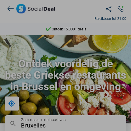
Bereikbaar tot 21:00
Ontdek 15.000+ deals
7 dagen per week beschikbaar
10+ miljoen leden
Ontdek voordelig de
9,4
beste Griekse restaurants
Ontdek 15.000+ deals
in Brussel en omgeving
Bij mij in de buurt
Zoek deals in de buurt van
Bruxelles