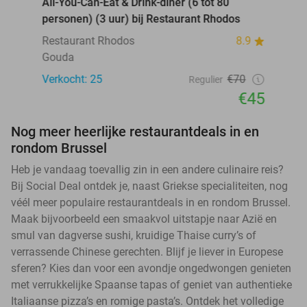
All-You-Can-Eat & Drink-diner (6 tot 80
personen) (3 uur) bij Restaurant Rhodos
Restaurant Rhodos
8.9
Gouda
Verkocht: 25
€70
Regulier
€45
Nog meer heerlijke restaurantdeals in en
rondom Brussel
Heb je vandaag toevallig zin in een andere culinaire reis?
Bij Social Deal ontdek je, naast Griekse specialiteiten, nog
véél meer populaire restaurantdeals in en rondom Brussel.
Maak bijvoorbeeld een smaakvol uitstapje naar Azië en
smul van dagverse sushi, kruidige Thaise curry’s of
verrassende Chinese gerechten. Blijf je liever in Europese
sferen? Kies dan voor een avondje ongedwongen genieten
met verrukkelijke Spaanse tapas of geniet van authentieke
Italiaanse pizza’s en romige pasta’s. Ontdek het volledige