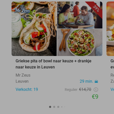
39%
Griekse pita of bowl naar keuze + drankje
G
naar keuze in Leuven
ev
Mr Zeus
R
Leuven
29 min.
Z
Verkocht: 19
€14,70
V
Regulier
€9