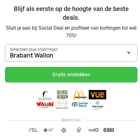
Blijf als eerste op de hoogte van de beste
Ontdek alle topdeals in jouw omgeving
deals.
Sluit je aan bij Social Deal en profiteer van kortingen tot wel
70%!
Selecteer jouw stad/regio:
Brabant Wallon
Voordelig genieten in Brabant Wallon: haal deal-inspiratie
uit onze blogs
Gratis ontdekken
Mangez des sushis à Brabant Wallon
Mangez à volonté à Brabant Wallon
Center Parcs Les Ardennes
Walibi Belgium via Social Deal: avontuurlijk dagje uit voor
de hele familie
Bekend van:
Hoi, onze klantenservice is open,
dus als je een vraag hebt helpen
OPEN IN APP
we je graag!