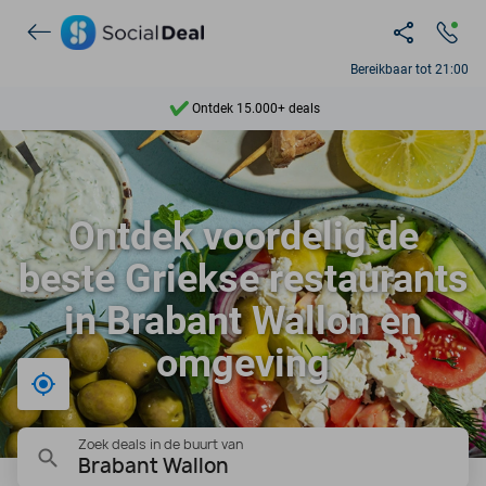
Bereikbaar tot 21:00
Ontdek 15.000+ deals
7 dagen per week beschikbaar
10+ miljoen leden
Ontdek voordelig de
9,4
beste Griekse restaurants
Ontdek 15.000+ deals
in Brabant Wallon en
omgeving
Bij mij in de buurt
Zoek deals in de buurt van
Brabant Wallon