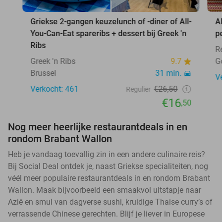
Griekse 2-gangen keuzelunch of -diner of All-
A
You-Can-Eat spareribs + dessert bij Greek 'n
p
Ribs
R
Greek 'n Ribs
9.7
G
Brussel
31 min.
V
Verkocht: 461
€26,50
Regulier
€16
,50
Nog meer heerlijke restaurantdeals in en
rondom Brabant Wallon
Heb je vandaag toevallig zin in een andere culinaire reis?
Bij Social Deal ontdek je, naast Griekse specialiteiten, nog
véél meer populaire restaurantdeals in en rondom Brabant
Wallon. Maak bijvoorbeeld een smaakvol uitstapje naar
Azië en smul van dagverse sushi, kruidige Thaise curry’s of
verrassende Chinese gerechten. Blijf je liever in Europese