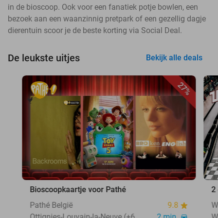
in de bioscoop. Ook voor een fanatiek potje bowlen, een
bezoek aan een waanzinnig pretpark of een gezellig dagje
dierentuin scoor je de beste korting via Social Deal.
De leukste uitjes
Bekijk alle deals
27%
Bioscoopkaartje voor Pathé
2
Pathé België
9.8
W
Ottignies-Louvain-la-Neuve (+6
2 min.
W