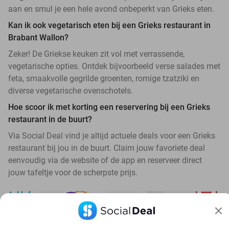
aan en smul je een hele avond onbeperkt van Grieks eten.
Kan ik ook vegetarisch eten bij een Grieks restaurant in
Brabant Wallon?
Zeker! De Griekse keuken zit vol met verrassende,
vegetarische opties. Ontdek bijvoorbeeld verse salades met
feta, smaakvolle gegrilde groenten, romige tzatziki en
diverse vegetarische ovenschotels.
Hoe scoor ik met korting een reservering bij een Grieks
restaurant in de buurt?
Via Social Deal vind je altijd actuele deals voor een Grieks
restaurant bij jou in de buurt. Claim jouw favoriete deal
eenvoudig via de website of de app en reserveer direct
jouw tafeltje voor de scherpste prijs.