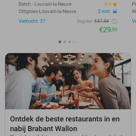
Betch - Louvain-la-Neuve
8.4
P
Ottignies-Louvain-la-Neuve
2 min.
W
Verkocht: 37
€47,44
V
Regulier
€29
,90
Ontdek de beste restaurants in en
nabij Brabant Wallon