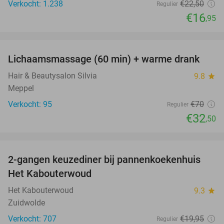
Verkocht: 1.238
€22
,50
Regulier
€16
,95
favorite_border
Lichaamsmassage (60 min) + warme drank
54%
Hair & Beautysalon Silvia
9.8
star
Meppel
Verkocht: 95
€70
Regulier
€32
,50
favorite_border
2-gangen keuzediner bij pannenkoekenhuis
40%
Het Kabouterwoud
Het Kabouterwoud
9.3
star
Zuidwolde
Verkocht: 707
€19
,95
Regulier