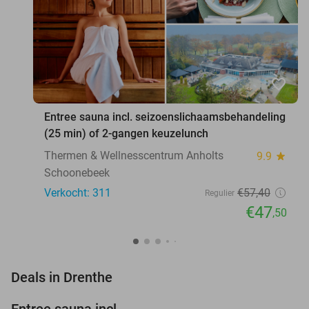
favorite_border
Entree sauna incl. seizoenslichaamsbehandeling
(25 min) of 2-gangen keuzelunch
Thermen & Wellnesscentrum Anholts
9.9
star
Schoonebeek
Verkocht: 311
€57
,40
Regulier
€47
,50
favorite_border
Deals in Drenthe