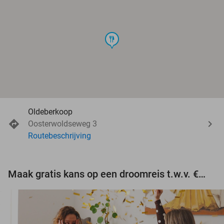
food
Oldeberkoop
Oosterwoldseweg 3
Routebeschrijving
Maak gratis kans op een droomreis t.w.v. €3.000!