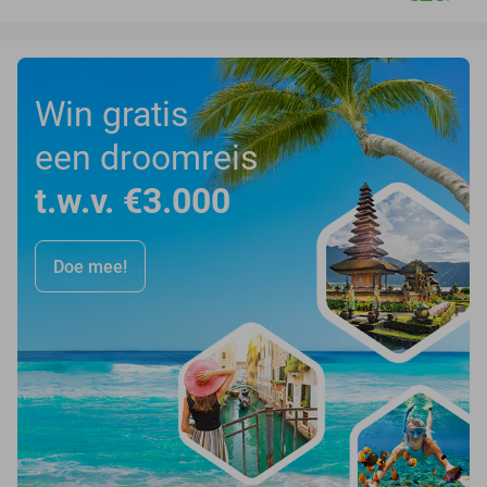
Win gratis
een droomreis
t.w.v. €3.000
Doe mee!