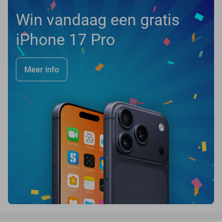
Win vandaag een gratis
iPhone 17 Pro
Meer info
favorite_border