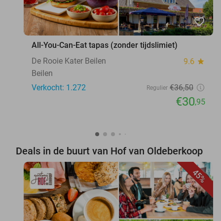
favorite_border
All-You-Can-Eat tapas (zonder tijdslimiet)
De Rooie Kater Beilen
9.6
star
Beilen
Verkocht: 1.272
€36
,50
Regulier
€30
,95
Deals in de buurt van Hof van Oldeberkoop
45%