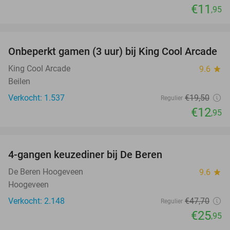
€11
,95
favorite_border
Onbeperkt gamen (3 uur) bij King Cool Arcade
34%
King Cool Arcade
9.6
star
Beilen
Verkocht: 1.537
€19
,50
Regulier
€12
,95
favorite_border
4-gangen keuzediner bij De Beren
46%
De Beren Hoogeveen
9.6
star
Hoogeveen
Verkocht: 2.148
€47
,70
Regulier
€25
,95