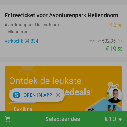
favorite_border
Entreeticket voor Avonturenpark Hellendoorn
41%
Avonturenpark Hellendoorn
9.2
star
Hellendoorn
Verkocht: 34.834
€32
,95
Regulier
€19
,50
Ontdek de leukste
zomervakantiedeals
!
close
OPEN IN APP
Bekijk nu
€10
shopping_cart
Selecteer deal
,95