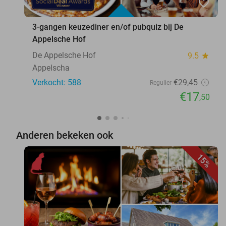
favorite_border
3-gangen keuzediner en/of pubquiz bij De
Appelsche Hof
De Appelsche Hof
9.5
star
Appelscha
Verkocht: 588
€29
,45
Regulier
€17
,50
Anderen bekeken ook
15%