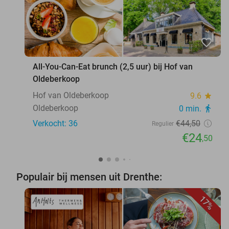
favorite_border
All-You-Can-Eat brunch (2,5 uur) bij Hof van
Oldeberkoop
Hof van Oldeberkoop
9.6
star
Oldeberkoop
0 min.
directions_walk
Verkocht: 36
€44
,50
Regulier
€24
,50
Populair bij mensen uit Drenthe:
17%