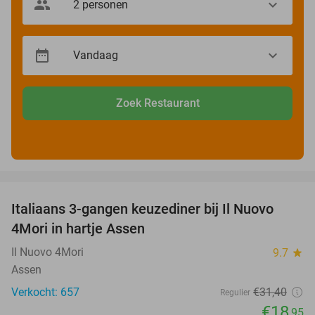
Zoek Restaurant
favorite_border
Italiaans 3-gangen keuzediner bij Il Nuovo
40%
4Mori in hartje Assen
Il Nuovo 4Mori
9.7
star
Assen
Verkocht: 657
€31
,40
Regulier
€18
,95