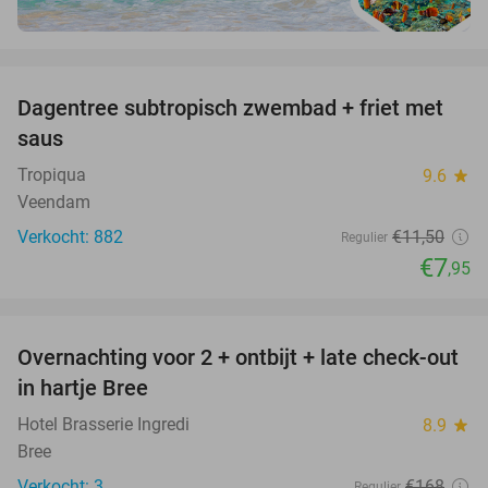
favorite_border
Dagentree subtropisch zwembad + friet met
31%
saus
Tropiqua
9.6
star
Veendam
Verkocht: 882
€11
,50
Regulier
€7
,95
favorite_border
Overnachting voor 2 + ontbijt + late check-out
41%
NEW
in hartje Bree
TODAY
Hotel Brasserie Ingredi
8.9
star
Bree
Verkocht: 3
€168
Regulier