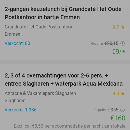
2-gangen keuzelunch bij Grandcafé Het Oude
51%
Postkantoor in hartje Emmen
Grandcafé Het Oude Postkantoor
9.7
star
Emmen
Verkocht: 80
€20
,15
Regulier
€9
,95
favorite_border
2, 3 of 4 overnachtingen voor 2-6 pers. +
55%
entree Slagharen + waterpark Aqua Mexicana
Attractie & Vakantiepark Slagharen
8.8
star
Slagharen
Verkocht: 1.336
€355
Regulier
€160
Excl. ca. €8,50 per accommodatie per nacht aan lokale