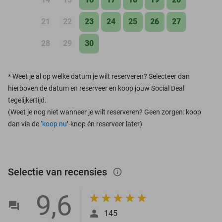
21
22
23
24
25
26
27
28
29
30
*
Weet je al op welke datum je wilt reserveren? Selecteer dan
hierboven de datum en reserveer en koop jouw Social Deal
tegelijkertijd.
(Weet je nog niet wanneer je wilt reserveren? Geen zorgen: koop
dan via de ‘
koop nu
’-knop én reserveer later)
Selectie van recensies
info_outlined
9,6
145