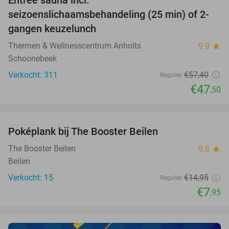
Entree sauna incl.
17%
seizoenslichaamsbehandeling (25 min) of 2-
gangen keuzelunch
Thermen & Wellnesscentrum Anholts
9.9
star
Schoonebeek
Verkocht: 311
€57
,40
Regulier
€47
,50
favorite_border
Poképlank bij The Booster Beilen
47%
NEW
TODAY
The Booster Beilen
9.8
star
Beilen
Verkocht: 15
€14
,95
Regulier
€7
,95