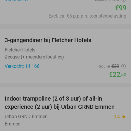
€99
Excl. ca. €3 p.p.p.n. toeristenbelasting
favorite_border
3-gangendiner bij Fletcher Hotels
42%
Fletcher Hotels
Zeegse (+ meerdere locaties)
Verkocht: 14.166
€39
Regulier
€22
,50
favorite_border
Indoor trampoline (2 of 3 uur) of all-in
25%
experience (2 uur) bij Urban GRND Emmen
Urban GRND Emmen
9.4
star
Emmen