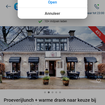
Open
7 dagen per week beschikbaar
Annuleer
Bereikbaar tot 23:00
10+ miljoen leden
9,4
op basis van
206.545 reviews
Ontdek 15.000+ deals
45%
7 dagen per week beschikbaar
10+ miljoen leden
favorite_border
Proeverijlunch + warme drank naar keuze bij