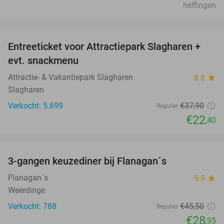
heffingen
favorite_border
Entreeticket voor Attractiepark Slagharen +
41%
evt. snackmenu
Attractie- & Vakantiepark Slagharen
8.8
star
Slagharen
Verkocht: 5.699
€37
,90
Regulier
€22
,40
favorite_border
3-gangen keuzediner bij Flanagan´s
36%
Flanagan´s
9.9
star
Weerdinge
Verkocht: 788
€45
,50
Regulier
€28
,95