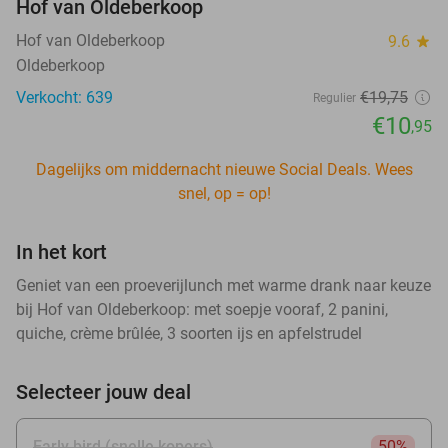
Hof van Oldeberkoop
Hof van Oldeberkoop
9.6
star
Oldeberkoop
Verkocht: 639
€19
,75
Regulier
€10
,95
Dagelijks om middernacht nieuwe Social Deals. Wees
snel, op = op!
In het kort
Geniet van een proeverijlunch met warme drank naar keuze
bij Hof van Oldeberkoop: met soepje vooraf, 2 panini,
quiche, crème brûlée, 3 soorten ijs en apfelstrudel
Selecteer jouw deal
Early bird (snelle kopers)
50%