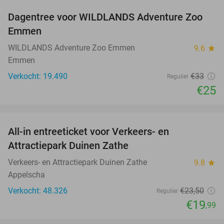
Dagentree voor WILDLANDS Adventure Zoo
24%
Emmen
WILDLANDS Adventure Zoo Emmen
9.6
star
Emmen
Verkocht: 19.490
€33
Regulier
€25
favorite_border
All-in entreeticket voor Verkeers- en
15%
Attractiepark Duinen Zathe
Verkeers- en Attractiepark Duinen Zathe
9.8
star
Appelscha
Verkocht: 48.326
€23
,50
Regulier
€19
,99
favorite_border