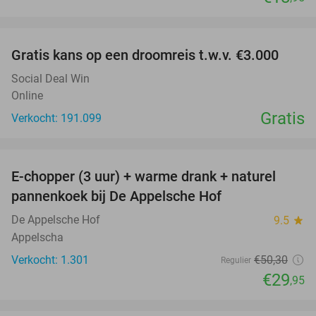
favorite_border
Gratis kans op een droomreis t.w.v. €3.000
Social Deal Win
Online
Gratis
Verkocht: 191.099
favorite_border
E-chopper (3 uur) + warme drank + naturel
40%
pannenkoek bij De Appelsche Hof
De Appelsche Hof
9.5
star
Appelscha
Verkocht: 1.301
€50
,30
Regulier
€29
,95
favorite_border