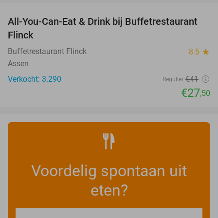
All-You-Can-Eat & Drink bij Buffetrestaurant
33%
Flinck
Buffetrestaurant Flinck
8.5
star
Assen
Verkocht: 3.290
€41
Regulier
€27
,50
Voordelig spontaan uit
eten?